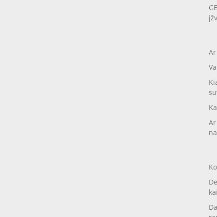
GE
įž
Ar
Va
Ki
su
Ka
Ar
na
Ko
De
ka
Da