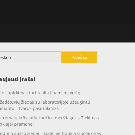
koti:
aujausi įrašai
to supirkimas turi realią finansinę vertę
žadėtuvių žiedas su laboratorijoje užaugintu
imantu – tvarus pasirinkimas
stremalų krūvį atlaikančios medžiagos – Tiekimas
nkiajai pramonei
udono aukso žiedai – kodėl jie traukia šiuolaikines