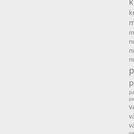
k
k
m
m
n
n
n
p
p
pa
pa
v
v
v
va