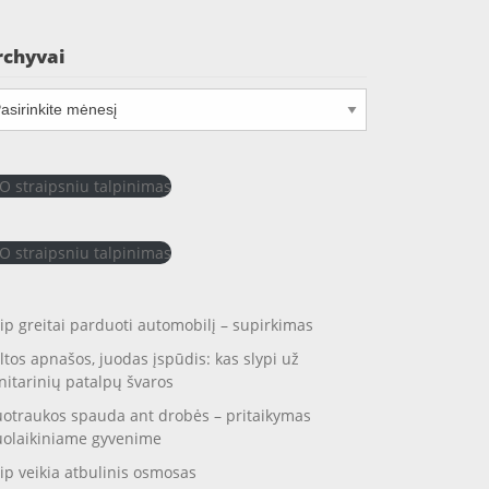
rchyvai
chyvai
O straipsniu talpinimas
O straipsniu talpinimas
ip greitai parduoti automobilį – supirkimas
ltos apnašos, juodas įspūdis: kas slypi už
nitarinių patalpų švaros
otraukos spauda ant drobės – pritaikymas
uolaikiniame gyvenime
ip veikia atbulinis osmosas