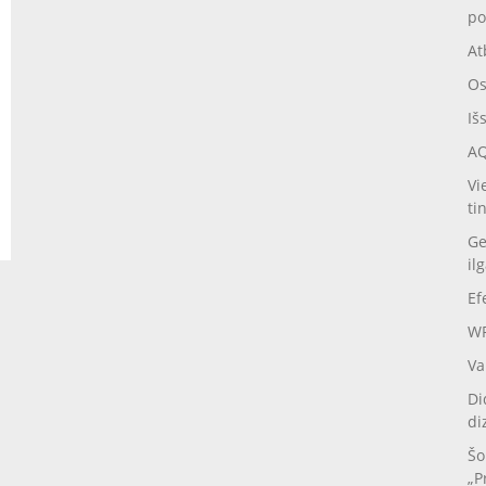
po
At
Os
Iš
AQ
Vi
ti
Ge
il
Ef
WP
Va
Di
di
Šo
„P