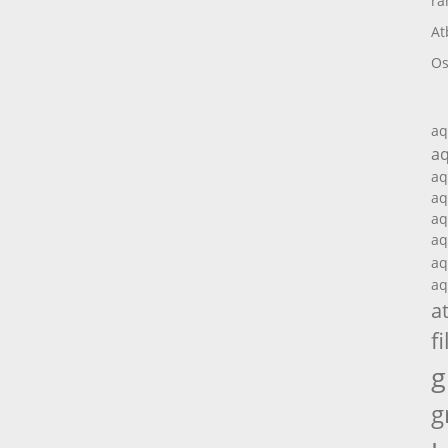
ra
At
Os
aq
aq
aq
aq
aq
aq
aq
aq
a
fi
g
g