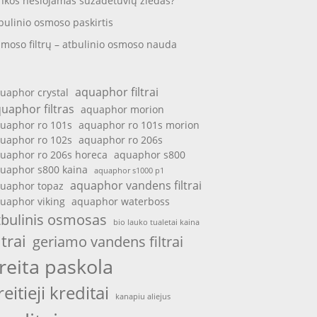
nkos nešiojamas sužadėtuvių žiedas?
bulinio osmoso paskirtis
moso filtrų – atbulinio osmoso nauda
aquaphor filtrai
uaphor crystal
uaphor filtras
aquaphor morion
uaphor ro 101s
aquaphor ro 101s morion
uaphor ro 102s
aquaphor ro 206s
uaphor ro 206s horeca
aquaphor s800
uaphor s800 kaina
aquaphor s1000 p1
aquaphor vandens filtrai
uaphor topaz
uaphor viking
aquaphor waterboss
tbulinis osmosas
bio lauko tualetai kaina
ltrai
geriamo vandens filtrai
reita paskola
reitieji kreditai
kanapiu aliejus