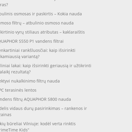
ras?
bulinis osmosas ir paskirtis – Kokia nauda
moso filtrų – atbulinio osmoso nauda
skirtinio vyrų stiliaus atributas – kaklaraištis
UAPHOR S550 P1 vandens filtrai
enkartiniai rankšluosčiai: kaip išsirinkti
nkamiausią variantą?
liniai lakai: kaip išsirinkti geriausią ir užtikrinti
galaikį rezultatą?
ektyvi nukalkinimo filtrų nauda
C terasinės lentos
ndens filtrų AQUAPHOR S800 nauda
delis vidaus durų pasirinkimas – rankenos ir
zainas
kių būreliai Vilniuje: kodėl verta rinktis
rimeTime Kids“