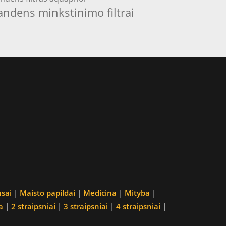
andens minkstinimo filtrai
nsai
|
Maisto papildai
|
Medicina
|
Mityba
|
a
|
2 straipsniai
|
3 straipsniai
|
4 straipsniai
|