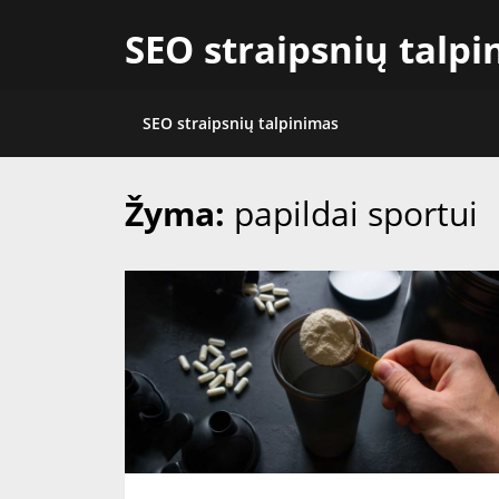
Skip
SEO straipsnių talp
to
content
SEO straipsnių talpinimas
Žyma:
papildai sportui