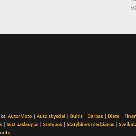
v
ška:
Auto/Moto
|
Auto skysčiai
|
Buitis
|
Darbas
|
Dieta
|
Fina
s
|
SEO paslaugos
|
Statybos
|
Statybinės medžiagos
|
Sveikat
rnetu
|