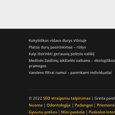
Kokybiškos vidaus durys Vilniuje
Platus durų pasirinkimas – rūšys
Kaip išsirinkti geriausią pelėsio valiklį
Medinės žaidimų aikštelės vaikams – ekologiškos
pramogos
Vandens filtrai namui – parenkami individualiai
© 2022
SEO straipsniu talpinimas
| Greita paie
Nuoma
|
Odontologija
|
Padangos
|
Priemonė
Gyvunu prekes
|
Mini paskola
|
Paskolos inte