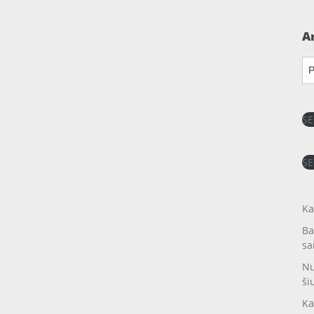
A
Ar
SE
SE
Ka
Ba
sa
Nu
ši
Ka