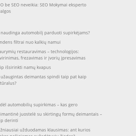
O be SEO neveikia: SEO Mokymai eksperto
valgos
 naudinga automobilį parduoti supirkėjams?
ndens filtrai nuo kalkių namui
aurymių restauravimas – technologijos:
virinimas, frezavimas ir įvorių įpresavimas
ip išsirinkti namų kvapus
 užaugintas deimantas spindi taip pat kaip
tūralus?
dėl automobilių supirkimas – kas gero
imantinė juostelė su skirtingų formų deimantais –
ip derinti
žniausiai užduodamas klausimas: ant kurios