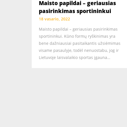
Maisto papildai – geriausias
pasirinkimas sportininkui
18 vasario, 2022
Maisto papildai – geriausias pasirinkimas
sportininkui. Kūno formų ryškinimas yra
bene dažniausiai pasitaikantis užsiėmimas
visame pasaulyje, todėl nenuostabu, jog ir
Lietuvoje laisvalaikio sportas įgauna…