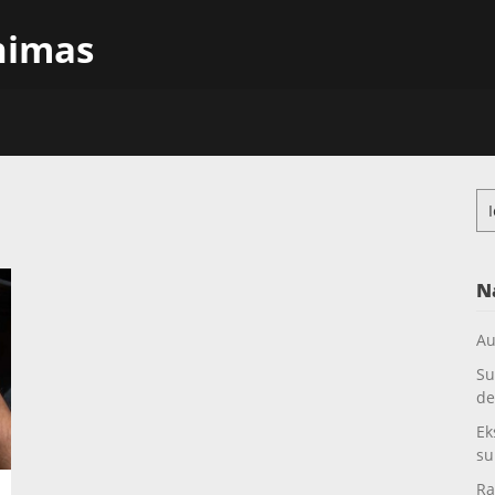
inimas
Ieš
N
Au
Su
de
Ek
su
Ra