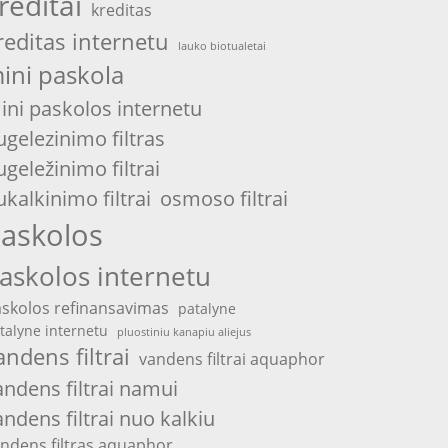
reditai
kreditas
reditas internetu
lauko biotualetai
ini paskola
ini paskolos internetu
ugelezinimo filtras
ugeležinimo filtrai
ukalkinimo filtrai
osmoso filtrai
askolos
askolos internetu
skolos refinansavimas
patalyne
talyne internetu
pluostiniu kanapiu aliejus
andens filtrai
vandens filtrai aquaphor
andens filtrai namui
andens filtrai nuo kalkiu
ndens filtras aquaphor