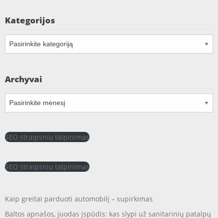
Kategorijos
Kategorijos
Archyvai
Archyvai
SEO straipsniu talpinimas
SEO straipsniu talpinimas
Kaip greitai parduoti automobilį – supirkimas
Baltos apnašos, juodas įspūdis: kas slypi už sanitarinių patalpų