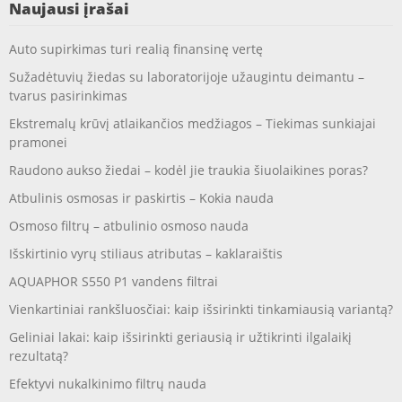
Naujausi įrašai
Auto supirkimas turi realią finansinę vertę
Sužadėtuvių žiedas su laboratorijoje užaugintu deimantu –
tvarus pasirinkimas
Ekstremalų krūvį atlaikančios medžiagos – Tiekimas sunkiajai
pramonei
Raudono aukso žiedai – kodėl jie traukia šiuolaikines poras?
Atbulinis osmosas ir paskirtis – Kokia nauda
Osmoso filtrų – atbulinio osmoso nauda
Išskirtinio vyrų stiliaus atributas – kaklaraištis
AQUAPHOR S550 P1 vandens filtrai
Vienkartiniai rankšluosčiai: kaip išsirinkti tinkamiausią variantą?
Geliniai lakai: kaip išsirinkti geriausią ir užtikrinti ilgalaikį
rezultatą?
Efektyvi nukalkinimo filtrų nauda