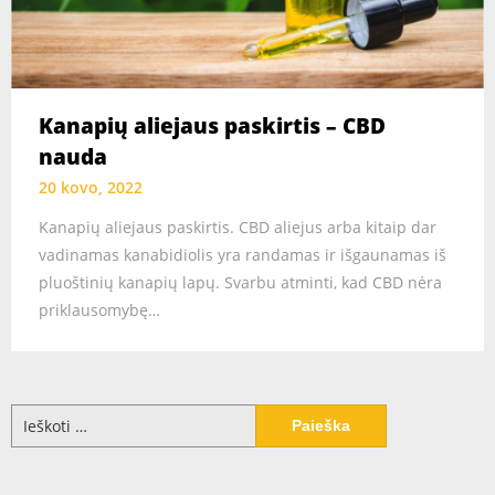
Kanapių aliejaus paskirtis – CBD
nauda
20 kovo, 2022
Kanapių aliejaus paskirtis. CBD aliejus arba kitaip dar
vadinamas kanabidiolis yra randamas ir išgaunamas iš
pluoštinių kanapių lapų. Svarbu atminti, kad CBD nėra
priklausomybę…
Ieškoti: