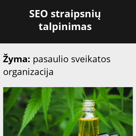
Skip
SEO straipsnių
to
content
talpinimas
Žyma:
pasaulio sveikatos
organizacija