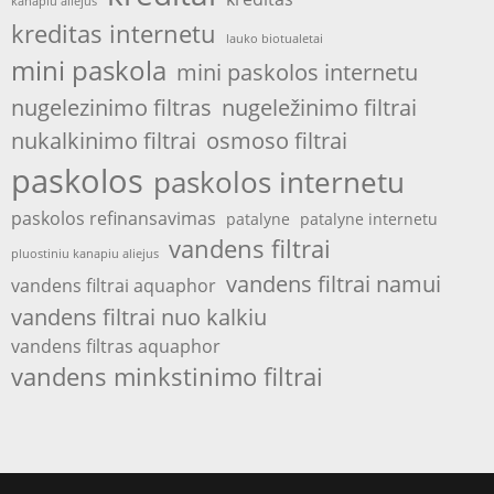
kanapiu aliejus
kreditas internetu
lauko biotualetai
mini paskola
mini paskolos internetu
nugelezinimo filtras
nugeležinimo filtrai
nukalkinimo filtrai
osmoso filtrai
paskolos
paskolos internetu
paskolos refinansavimas
patalyne
patalyne internetu
vandens filtrai
pluostiniu kanapiu aliejus
vandens filtrai namui
vandens filtrai aquaphor
vandens filtrai nuo kalkiu
vandens filtras aquaphor
vandens minkstinimo filtrai