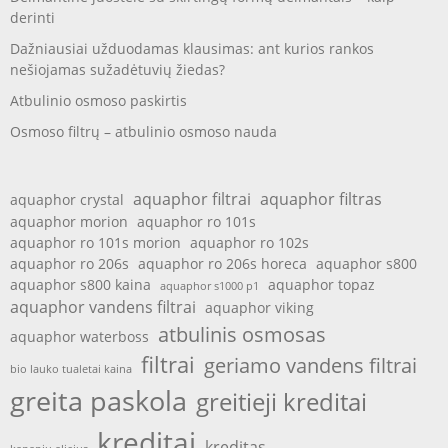
derinti
Dažniausiai užduodamas klausimas: ant kurios rankos
nešiojamas sužadėtuvių žiedas?
Atbulinio osmoso paskirtis
Osmoso filtrų – atbulinio osmoso nauda
aquaphor filtrai
aquaphor filtras
aquaphor crystal
aquaphor morion
aquaphor ro 101s
aquaphor ro 101s morion
aquaphor ro 102s
aquaphor ro 206s
aquaphor ro 206s horeca
aquaphor s800
aquaphor s800 kaina
aquaphor topaz
aquaphor s1000 p1
aquaphor vandens filtrai
aquaphor viking
atbulinis osmosas
aquaphor waterboss
filtrai
geriamo vandens filtrai
bio lauko tualetai kaina
greita paskola
greitieji kreditai
kreditai
kreditas