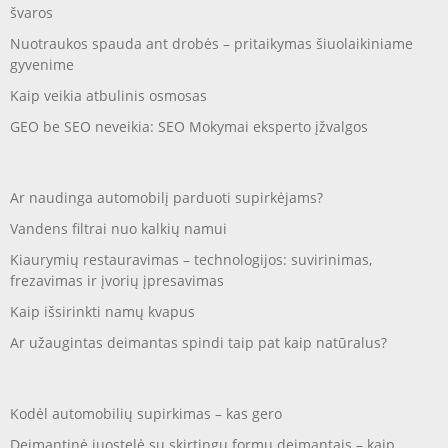
švaros
Nuotraukos spauda ant drobės – pritaikymas šiuolaikiniame
gyvenime
Kaip veikia atbulinis osmosas
GEO be SEO neveikia: SEO Mokymai eksperto įžvalgos
Ar naudinga automobilį parduoti supirkėjams?
Vandens filtrai nuo kalkių namui
Kiaurymių restauravimas – technologijos: suvirinimas,
frezavimas ir įvorių įpresavimas
Kaip išsirinkti namų kvapus
Ar užaugintas deimantas spindi taip pat kaip natūralus?
Kodėl automobilių supirkimas – kas gero
Deimantinė juostelė su skirtingų formų deimantais – kaip