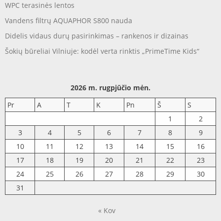
WPC terasinės lentos
Vandens filtrų AQUAPHOR S800 nauda
Didelis vidaus durų pasirinkimas – rankenos ir dizainas
Šokių būreliai Vilniuje: kodėl verta rinktis „PrimeTime Kids“
2026 m. rugpjūčio mėn.
Pr
A
T
K
Pn
Š
S
1
2
3
4
5
6
7
8
9
10
11
12
13
14
15
16
17
18
19
20
21
22
23
24
25
26
27
28
29
30
31
« Kov