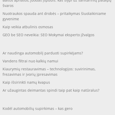
Baltos apnašos, juodas įspūdis: kas slypi už sanitarinių patalpų
švaros
Nuotraukos spauda ant drobės – pritaikymas šiuolaikiniame
gyvenime
Kaip veikia atbulinis osmosas
GEO be SEO neveikia: SEO Mokymai eksperto įžvalgos
Ar naudinga automobilį parduoti supirkėjams?
Vandens filtrai nuo kalkių namui
Kiaurymių restauravimas – technologijos: suvirinimas,
frezavimas ir įvorių įpresavimas
Kaip išsirinkti namų kvapus
Ar užaugintas deimantas spindi taip pat kaip natūralus?
Kodėl automobilių supirkimas – kas gero