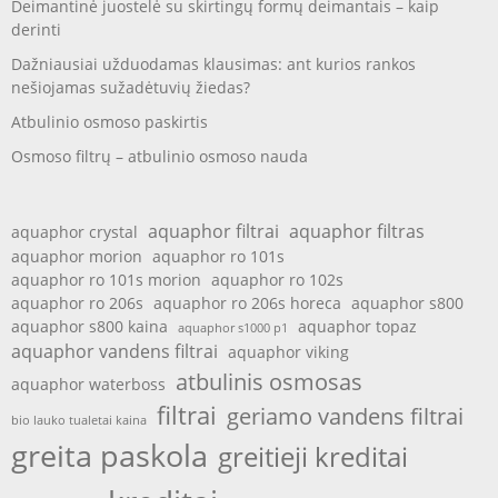
Deimantinė juostelė su skirtingų formų deimantais – kaip
derinti
Dažniausiai užduodamas klausimas: ant kurios rankos
nešiojamas sužadėtuvių žiedas?
Atbulinio osmoso paskirtis
Osmoso filtrų – atbulinio osmoso nauda
aquaphor filtrai
aquaphor filtras
aquaphor crystal
aquaphor morion
aquaphor ro 101s
aquaphor ro 101s morion
aquaphor ro 102s
aquaphor ro 206s
aquaphor ro 206s horeca
aquaphor s800
aquaphor s800 kaina
aquaphor topaz
aquaphor s1000 p1
aquaphor vandens filtrai
aquaphor viking
atbulinis osmosas
aquaphor waterboss
filtrai
geriamo vandens filtrai
bio lauko tualetai kaina
greita paskola
greitieji kreditai