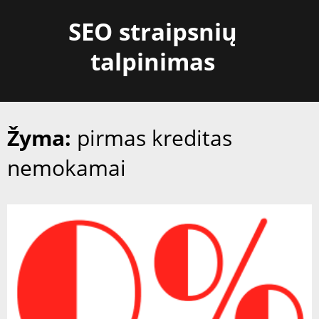
Skip
SEO straipsnių
to
content
talpinimas
Žyma:
pirmas kreditas
nemokamai