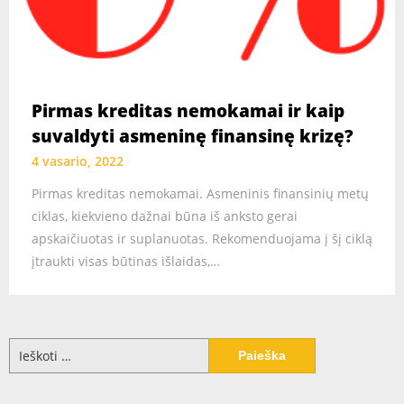
Pirmas kreditas nemokamai ir kaip
suvaldyti asmeninę finansinę krizę?
4 vasario, 2022
Pirmas kreditas nemokamai. Asmeninis finansinių metų
ciklas, kiekvieno dažnai būna iš anksto gerai
apskaičiuotas ir suplanuotas. Rekomenduojama į šį ciklą
įtraukti visas būtinas išlaidas,…
Ieškoti: