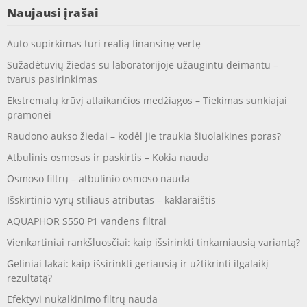
Naujausi įrašai
Auto supirkimas turi realią finansinę vertę
Sužadėtuvių žiedas su laboratorijoje užaugintu deimantu –
tvarus pasirinkimas
Ekstremalų krūvį atlaikančios medžiagos – Tiekimas sunkiajai
pramonei
Raudono aukso žiedai – kodėl jie traukia šiuolaikines poras?
Atbulinis osmosas ir paskirtis – Kokia nauda
Osmoso filtrų – atbulinio osmoso nauda
Išskirtinio vyrų stiliaus atributas – kaklaraištis
AQUAPHOR S550 P1 vandens filtrai
Vienkartiniai rankšluosčiai: kaip išsirinkti tinkamiausią variantą?
Geliniai lakai: kaip išsirinkti geriausią ir užtikrinti ilgalaikį
rezultatą?
Efektyvi nukalkinimo filtrų nauda