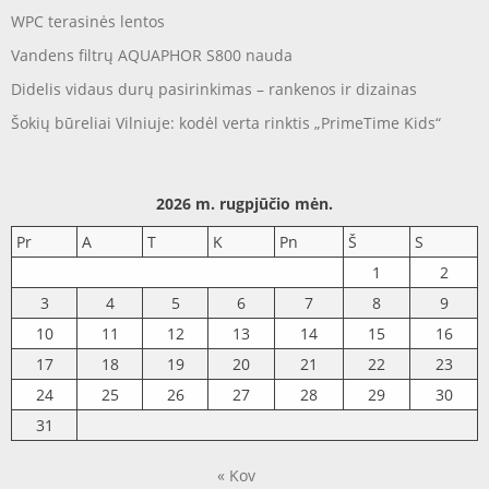
WPC terasinės lentos
Vandens filtrų AQUAPHOR S800 nauda
Didelis vidaus durų pasirinkimas – rankenos ir dizainas
Šokių būreliai Vilniuje: kodėl verta rinktis „PrimeTime Kids“
2026 m. rugpjūčio mėn.
Pr
A
T
K
Pn
Š
S
1
2
3
4
5
6
7
8
9
10
11
12
13
14
15
16
17
18
19
20
21
22
23
24
25
26
27
28
29
30
31
« Kov