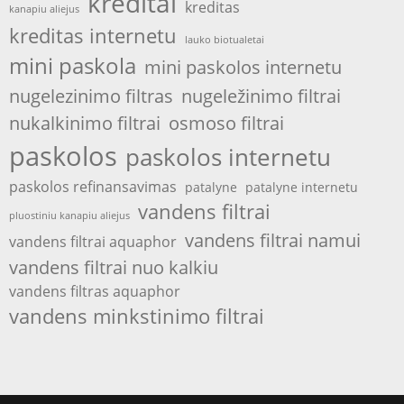
kreditai
kreditas
kanapiu aliejus
kreditas internetu
lauko biotualetai
mini paskola
mini paskolos internetu
nugelezinimo filtras
nugeležinimo filtrai
nukalkinimo filtrai
osmoso filtrai
paskolos
paskolos internetu
paskolos refinansavimas
patalyne
patalyne internetu
vandens filtrai
pluostiniu kanapiu aliejus
vandens filtrai namui
vandens filtrai aquaphor
vandens filtrai nuo kalkiu
vandens filtras aquaphor
vandens minkstinimo filtrai