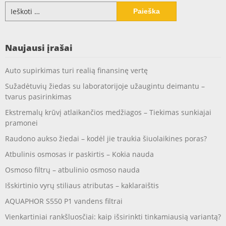
Ieškoti:
Naujausi įrašai
Auto supirkimas turi realią finansinę vertę
Sužadėtuvių žiedas su laboratorijoje užaugintu deimantu –
tvarus pasirinkimas
Ekstremalų krūvį atlaikančios medžiagos – Tiekimas sunkiajai
pramonei
Raudono aukso žiedai – kodėl jie traukia šiuolaikines poras?
Atbulinis osmosas ir paskirtis – Kokia nauda
Osmoso filtrų – atbulinio osmoso nauda
Išskirtinio vyrų stiliaus atributas – kaklaraištis
AQUAPHOR S550 P1 vandens filtrai
Vienkartiniai rankšluosčiai: kaip išsirinkti tinkamiausią variantą?