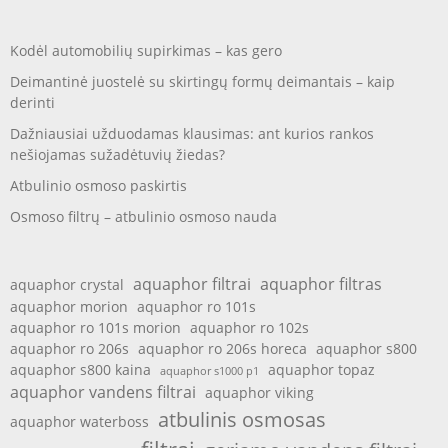
Kodėl automobilių supirkimas – kas gero
Deimantinė juostelė su skirtingų formų deimantais – kaip
derinti
Dažniausiai užduodamas klausimas: ant kurios rankos
nešiojamas sužadėtuvių žiedas?
Atbulinio osmoso paskirtis
Osmoso filtrų – atbulinio osmoso nauda
aquaphor filtrai
aquaphor filtras
aquaphor crystal
aquaphor morion
aquaphor ro 101s
aquaphor ro 101s morion
aquaphor ro 102s
aquaphor ro 206s
aquaphor ro 206s horeca
aquaphor s800
aquaphor s800 kaina
aquaphor topaz
aquaphor s1000 p1
aquaphor vandens filtrai
aquaphor viking
atbulinis osmosas
aquaphor waterboss