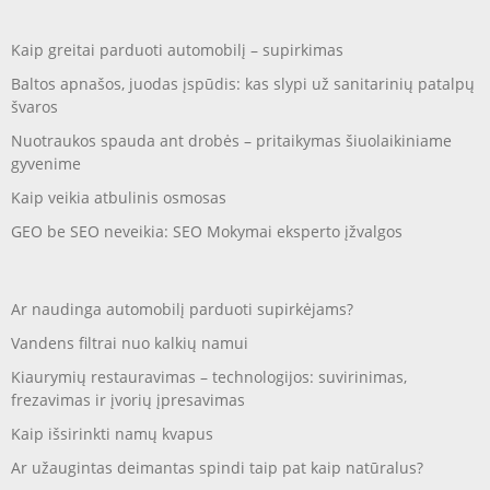
Kaip greitai parduoti automobilį – supirkimas
Baltos apnašos, juodas įspūdis: kas slypi už sanitarinių patalpų
švaros
Nuotraukos spauda ant drobės – pritaikymas šiuolaikiniame
gyvenime
Kaip veikia atbulinis osmosas
GEO be SEO neveikia: SEO Mokymai eksperto įžvalgos
Ar naudinga automobilį parduoti supirkėjams?
Vandens filtrai nuo kalkių namui
Kiaurymių restauravimas – technologijos: suvirinimas,
frezavimas ir įvorių įpresavimas
Kaip išsirinkti namų kvapus
Ar užaugintas deimantas spindi taip pat kaip natūralus?