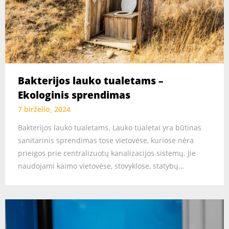
Bakterijos lauko tualetams –
Ekologinis sprendimas
7 birželio, 2024
Bakterijos lauko tualetams. Lauko tualetai yra būtinas
sanitarinis sprendimas tose vietovėse, kuriose nėra
prieigos prie centralizuotų kanalizacijos sistemų. Jie
naudojami kaimo vietovėse, stovyklose, statybų…