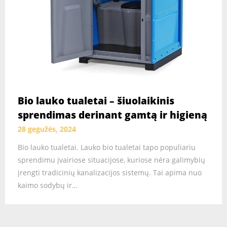
Bio lauko tualetai – šiuolaikinis
sprendimas derinant gamtą ir higieną
28 gegužės, 2024
Bio lauko tualetai. Lauko bio tualetai tapo populiariu
sprendimu įvairiose situacijose, kuriose nėra galimybių
įrengti tradicinių kanalizacijos sistemų. Tai apima nuo
kaimo sodybų ir…