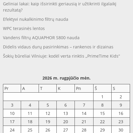
Geliniai lakai: kaip išsirinkti geriausią ir užtikrinti ilgalaikį
rezultatą?
Efektyvi nukalkinimo filtrų nauda
WPC terasinės lentos
Vandens filtrų AQUAPHOR S800 nauda
Didelis vidaus durų pasirinkimas – rankenos ir dizainas
Šokių būreliai Vilniuje: kodėl verta rinktis „PrimeTime Kids“
2026 m. rugpjūčio mėn.
Pr
A
T
K
Pn
Š
S
1
2
3
4
5
6
7
8
9
10
11
12
13
14
15
16
17
18
19
20
21
22
23
24
25
26
27
28
29
30