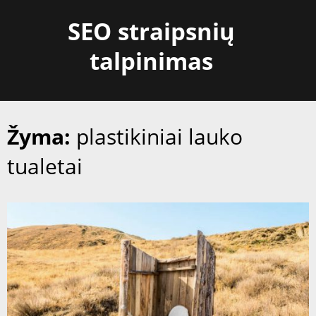
Skip
SEO straipsnių
to
content
talpinimas
Žyma:
plastikiniai lauko
tualetai