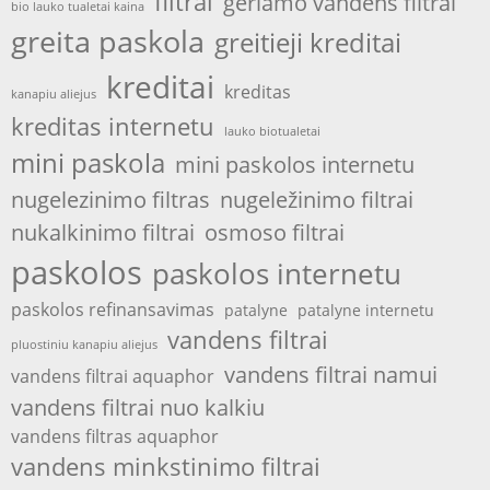
filtrai
geriamo vandens filtrai
bio lauko tualetai kaina
greita paskola
greitieji kreditai
kreditai
kreditas
kanapiu aliejus
kreditas internetu
lauko biotualetai
mini paskola
mini paskolos internetu
nugelezinimo filtras
nugeležinimo filtrai
nukalkinimo filtrai
osmoso filtrai
paskolos
paskolos internetu
paskolos refinansavimas
patalyne
patalyne internetu
vandens filtrai
pluostiniu kanapiu aliejus
vandens filtrai namui
vandens filtrai aquaphor
vandens filtrai nuo kalkiu
vandens filtras aquaphor
vandens minkstinimo filtrai