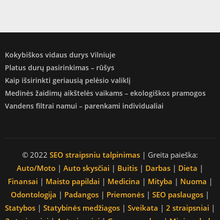
Kokybiškos vidaus durys Vilniuje
Platus durų pasirinkimas – rūšys
Kaip išsirinkti geriausią pelėsio valiklį
Medinės žaidimų aikštelės vaikams – ekologiškos pramogos
Vandens filtrai namui – parenkami individualiai
© 2022
SEO straipsniu talpinimas
| Greita paieška:
Auto/Moto
|
Auto skysčiai
|
Buitis
|
Darbas
|
Dieta
|
Finansai
|
Maisto papildai
|
Medicina
|
Mityba
|
Nuoma
|
Odontologija
|
Padangos
|
Priemonės
|
SEO paslaugos
|
Statybos
|
Statybinės medžiagos
|
Sveikata
|
2 straipsniai
|