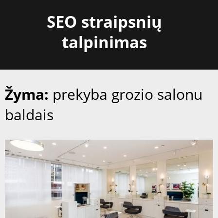
Skip
SEO straipsnių
to
content
talpinimas
Žyma:
prekyba grozio salonu
baldais