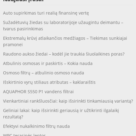
Auto supirkimas turi realią finansinę vertę
Sužadėtuvių žiedas su laboratorijoje užaugintu deimantu –
tvarus pasirinkimas
Ekstremalų krūvį atlaikančios medžiagos – Tiekimas sunkiajai
pramonei
Raudono aukso žiedai – kodėl jie traukia šiuolaikines poras?
Atbulinis osmosas ir paskirtis – Kokia nauda
Osmoso filtrų – atbulinio osmoso nauda
Išskirtinio vyrų stiliaus atributas – kaklaraištis
AQUAPHOR S550 P1 vandens filtrai
Vienkartiniai rankšluosčiai: kaip išsirinkti tinkamiausią variantą?
Geliniai lakai: kaip išsirinkti geriausią ir užtikrinti ilgalaikį
rezultatą?
Efektyvi nukalkinimo filtrų nauda
WPC terasinės lentos