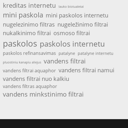
kreditas internetu
lauko biotualetai
mini paskola
mini paskolos internetu
nugelezinimo filtras
nugeležinimo filtrai
nukalkinimo filtrai
osmoso filtrai
paskolos
paskolos internetu
paskolos refinansavimas
patalyne
patalyne internetu
vandens filtrai
pluostiniu kanapiu aliejus
vandens filtrai namui
vandens filtrai aquaphor
vandens filtrai nuo kalkiu
vandens filtras aquaphor
vandens minkstinimo filtrai