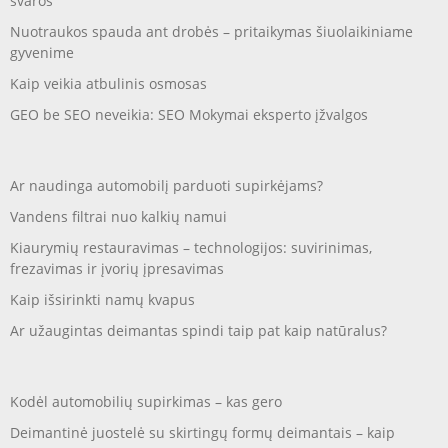
švaros
Nuotraukos spauda ant drobės – pritaikymas šiuolaikiniame
gyvenime
Kaip veikia atbulinis osmosas
GEO be SEO neveikia: SEO Mokymai eksperto įžvalgos
Ar naudinga automobilį parduoti supirkėjams?
Vandens filtrai nuo kalkių namui
Kiaurymių restauravimas – technologijos: suvirinimas,
frezavimas ir įvorių įpresavimas
Kaip išsirinkti namų kvapus
Ar užaugintas deimantas spindi taip pat kaip natūralus?
Kodėl automobilių supirkimas – kas gero
Deimantinė juostelė su skirtingų formų deimantais – kaip