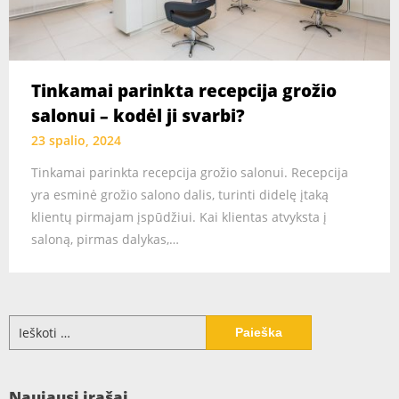
Tinkamai parinkta recepcija grožio
salonui – kodėl ji svarbi?
23 spalio, 2024
Tinkamai parinkta recepcija grožio salonui. Recepcija
yra esminė grožio salono dalis, turinti didelę įtaką
klientų pirmajam įspūdžiui. Kai klientas atvyksta į
saloną, pirmas dalykas,…
Ieškoti:
Naujausi įrašai