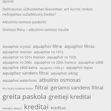
derinti
Dažniausiai užduodamas klausimas: ant kurios rankos
nešiojamas sužadėtuvių žiedas?
Atbulinio osmoso paskirtis
Osmoso filtrų – atbulinio osmoso nauda
aquaphor filtrai
aquaphor filtras
aquaphor crystal
aquaphor morion
aquaphor ro 101s
aquaphor ro 101s morion
aquaphor ro 102s
aquaphor ro 206s
aquaphor ro 206s horeca
aquaphor s800
aquaphor s800 kaina
aquaphor topaz
aquaphor s1000 p1
aquaphor vandens filtrai
aquaphor viking
atbulinis osmosas
aquaphor waterboss
filtrai
geriamo vandens filtrai
bio lauko tualetai kaina
greita paskola
greitieji kreditai
kreditai
kreditas
kanapiu aliejus