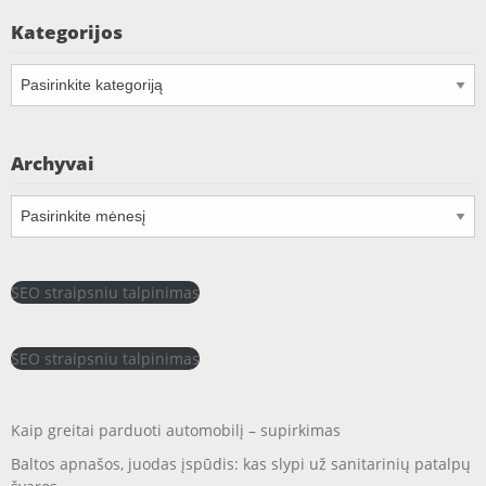
Kategorijos
Kategorijos
Archyvai
Archyvai
SEO straipsniu talpinimas
SEO straipsniu talpinimas
Kaip greitai parduoti automobilį – supirkimas
Baltos apnašos, juodas įspūdis: kas slypi už sanitarinių patalpų