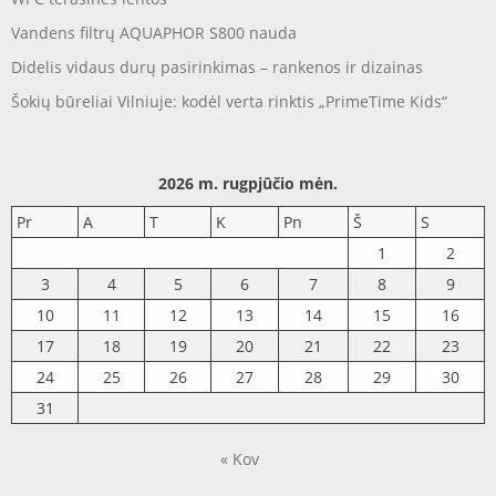
Vandens filtrų AQUAPHOR S800 nauda
Didelis vidaus durų pasirinkimas – rankenos ir dizainas
Šokių būreliai Vilniuje: kodėl verta rinktis „PrimeTime Kids“
2026 m. rugpjūčio mėn.
Pr
A
T
K
Pn
Š
S
1
2
3
4
5
6
7
8
9
10
11
12
13
14
15
16
17
18
19
20
21
22
23
24
25
26
27
28
29
30
31
« Kov