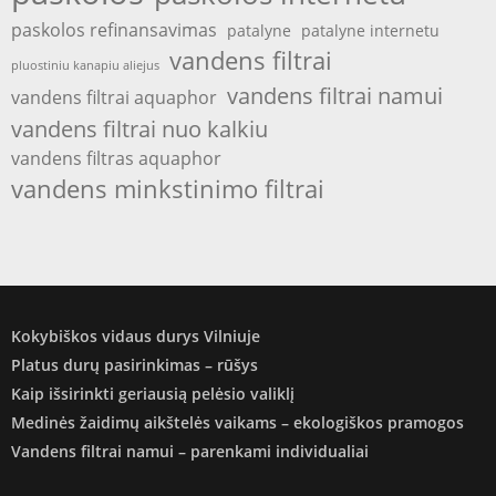
paskolos refinansavimas
patalyne
patalyne internetu
vandens filtrai
pluostiniu kanapiu aliejus
vandens filtrai namui
vandens filtrai aquaphor
vandens filtrai nuo kalkiu
vandens filtras aquaphor
vandens minkstinimo filtrai
Kokybiškos vidaus durys Vilniuje
Platus durų pasirinkimas – rūšys
Kaip išsirinkti geriausią pelėsio valiklį
Medinės žaidimų aikštelės vaikams – ekologiškos pramogos
Vandens filtrai namui – parenkami individualiai