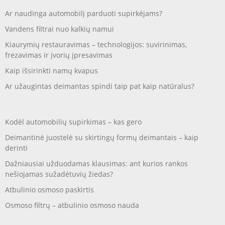
Ar naudinga automobilį parduoti supirkėjams?
Vandens filtrai nuo kalkių namui
Kiaurymių restauravimas – technologijos: suvirinimas,
frezavimas ir įvorių įpresavimas
Kaip išsirinkti namų kvapus
Ar užaugintas deimantas spindi taip pat kaip natūralus?
Kodėl automobilių supirkimas – kas gero
Deimantinė juostelė su skirtingų formų deimantais – kaip
derinti
Dažniausiai užduodamas klausimas: ant kurios rankos
nešiojamas sužadėtuvių žiedas?
Atbulinio osmoso paskirtis
Osmoso filtrų – atbulinio osmoso nauda