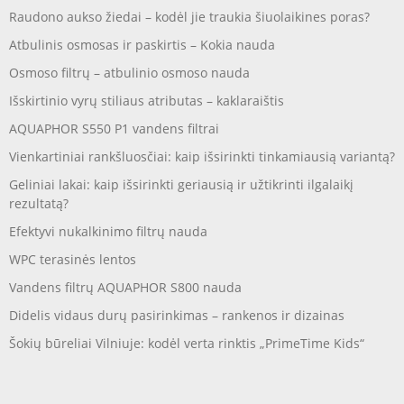
Raudono aukso žiedai – kodėl jie traukia šiuolaikines poras?
Atbulinis osmosas ir paskirtis – Kokia nauda
Osmoso filtrų – atbulinio osmoso nauda
Išskirtinio vyrų stiliaus atributas – kaklaraištis
AQUAPHOR S550 P1 vandens filtrai
Vienkartiniai rankšluosčiai: kaip išsirinkti tinkamiausią variantą?
Geliniai lakai: kaip išsirinkti geriausią ir užtikrinti ilgalaikį
rezultatą?
Efektyvi nukalkinimo filtrų nauda
WPC terasinės lentos
Vandens filtrų AQUAPHOR S800 nauda
Didelis vidaus durų pasirinkimas – rankenos ir dizainas
Šokių būreliai Vilniuje: kodėl verta rinktis „PrimeTime Kids“