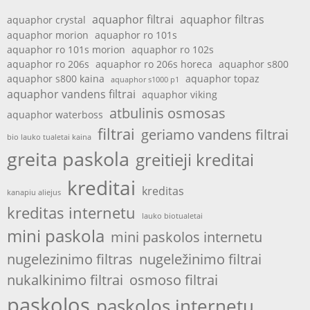
aquaphor filtrai
aquaphor filtras
aquaphor crystal
aquaphor morion
aquaphor ro 101s
aquaphor ro 101s morion
aquaphor ro 102s
aquaphor ro 206s
aquaphor ro 206s horeca
aquaphor s800
aquaphor s800 kaina
aquaphor topaz
aquaphor s1000 p1
aquaphor vandens filtrai
aquaphor viking
atbulinis osmosas
aquaphor waterboss
filtrai
geriamo vandens filtrai
bio lauko tualetai kaina
greita paskola
greitieji kreditai
kreditai
kreditas
kanapiu aliejus
kreditas internetu
lauko biotualetai
mini paskola
mini paskolos internetu
nugelezinimo filtras
nugeležinimo filtrai
nukalkinimo filtrai
osmoso filtrai
paskolos
paskolos internetu