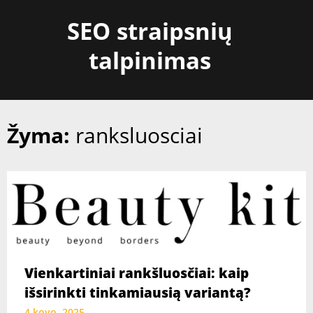
Skip
SEO straipsnių
to
content
talpinimas
Žyma:
ranksluosciai
Vienkartiniai rankšluosčiai: kaip
išsirinkti tinkamiausią variantą?
4 kovo, 2025