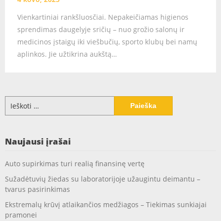
Vienkartiniai rankšluosčiai. Nepakeičiamas higienos
sprendimas daugelyje sričių – nuo grožio salonų ir
medicinos įstaigų iki viešbučių, sporto klubų bei namų
aplinkos. Jie užtikrina aukštą…
Ieškoti:
Naujausi įrašai
Auto supirkimas turi realią finansinę vertę
Sužadėtuvių žiedas su laboratorijoje užaugintu deimantu –
tvarus pasirinkimas
Ekstremalų krūvį atlaikančios medžiagos – Tiekimas sunkiajai
pramonei