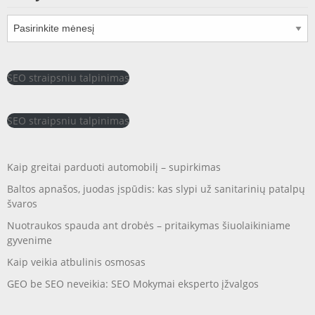
Archyvai
SEO straipsniu talpinimas
SEO straipsniu talpinimas
Kaip greitai parduoti automobilį – supirkimas
Baltos apnašos, juodas įspūdis: kas slypi už sanitarinių patalpų
švaros
Nuotraukos spauda ant drobės – pritaikymas šiuolaikiniame
gyvenime
Kaip veikia atbulinis osmosas
GEO be SEO neveikia: SEO Mokymai eksperto įžvalgos