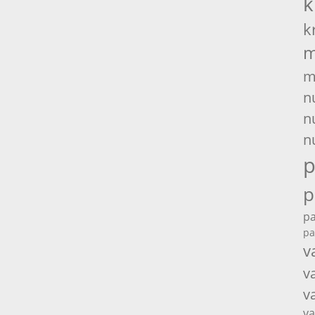
k
k
m
m
n
n
n
p
p
pa
pa
v
v
v
va