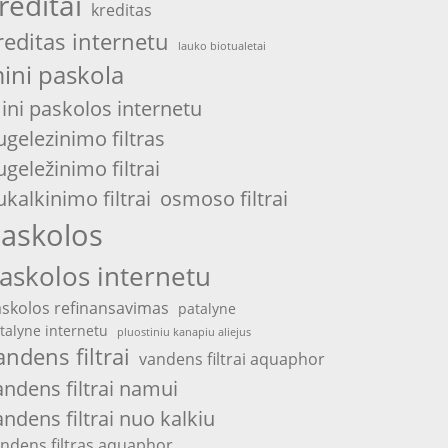
reditai
kreditas
reditas internetu
lauko biotualetai
ini paskola
ini paskolos internetu
ugelezinimo filtras
ugeležinimo filtrai
ukalkinimo filtrai
osmoso filtrai
askolos
askolos internetu
skolos refinansavimas
patalyne
talyne internetu
pluostiniu kanapiu aliejus
andens filtrai
vandens filtrai aquaphor
andens filtrai namui
andens filtrai nuo kalkiu
ndens filtras aquaphor