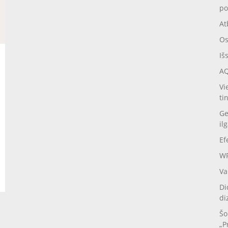
po
At
Os
Iš
AQ
Vi
ti
Ge
il
Ef
WP
Va
Di
di
Šo
„P