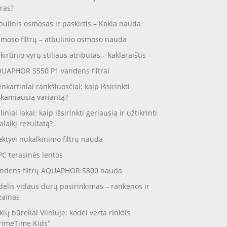
ras?
bulinis osmosas ir paskirtis – Kokia nauda
moso filtrų – atbulinio osmoso nauda
skirtinio vyrų stiliaus atributas – kaklaraištis
UAPHOR S550 P1 vandens filtrai
enkartiniai rankšluosčiai: kaip išsirinkti
nkamiausią variantą?
liniai lakai: kaip išsirinkti geriausią ir užtikrinti
galaikį rezultatą?
ektyvi nukalkinimo filtrų nauda
C terasinės lentos
ndens filtrų AQUAPHOR S800 nauda
delis vidaus durų pasirinkimas – rankenos ir
zainas
kių būreliai Vilniuje: kodėl verta rinktis
rimeTime Kids“