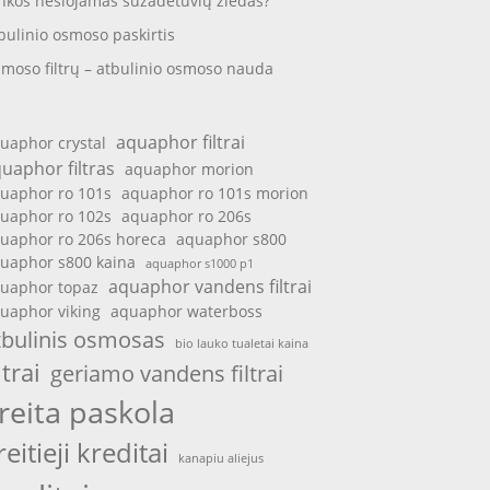
nkos nešiojamas sužadėtuvių žiedas?
bulinio osmoso paskirtis
moso filtrų – atbulinio osmoso nauda
aquaphor filtrai
uaphor crystal
uaphor filtras
aquaphor morion
uaphor ro 101s
aquaphor ro 101s morion
uaphor ro 102s
aquaphor ro 206s
uaphor ro 206s horeca
aquaphor s800
uaphor s800 kaina
aquaphor s1000 p1
aquaphor vandens filtrai
uaphor topaz
uaphor viking
aquaphor waterboss
tbulinis osmosas
bio lauko tualetai kaina
ltrai
geriamo vandens filtrai
reita paskola
reitieji kreditai
kanapiu aliejus