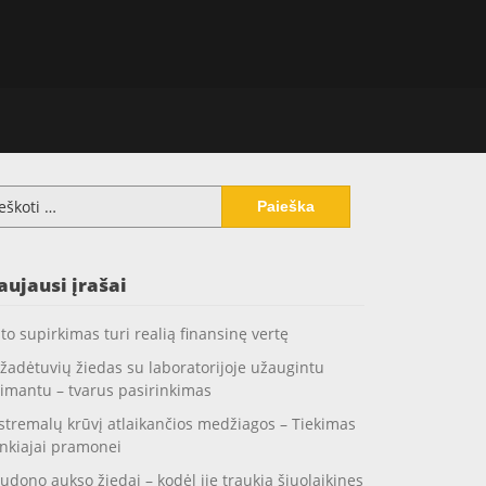
koti:
aujausi įrašai
to supirkimas turi realią finansinę vertę
žadėtuvių žiedas su laboratorijoje užaugintu
imantu – tvarus pasirinkimas
stremalų krūvį atlaikančios medžiagos – Tiekimas
nkiajai pramonei
udono aukso žiedai – kodėl jie traukia šiuolaikines