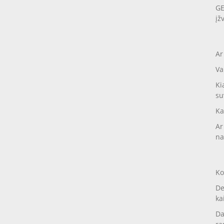
GE
įž
Ar
Va
Ki
su
Ka
Ar
na
Ko
De
ka
Da