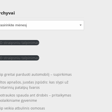
rchyvai
chyvai
O straipsniu talpinimas
O straipsniu talpinimas
ip greitai parduoti automobilį – supirkimas
ltos apnašos, juodas įspūdis: kas slypi už
nitarinių patalpų švaros
otraukos spauda ant drobės – pritaikymas
uolaikiniame gyvenime
ip veikia atbulinis osmosas