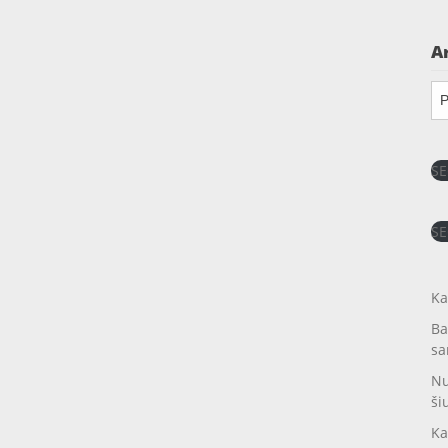
A
Ar
SE
SE
Ka
Ba
sa
Nu
ši
Ka