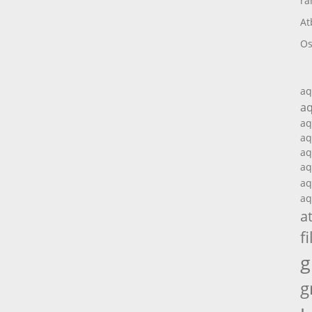
ra
At
Os
aq
aq
aq
aq
aq
aq
aq
aq
a
fi
g
g