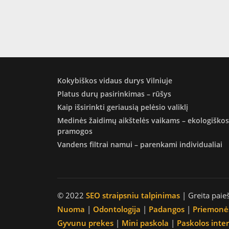
Kokybiškos vidaus durys Vilniuje
Platus durų pasirinkimas – rūšys
Kaip išsirinkti geriausią pelėsio valiklį
Medinės žaidimų aikštelės vaikams – ekologiškos
pramogos
Vandens filtrai namui – parenkami individualiai
© 2022
SEO straipsniu talpinimas
| Greita paie
Nuoma
|
Odontologija
|
Padangos
|
Priemonė
Gyvunu prekes
|
Mini paskola
|
Paskolos inte