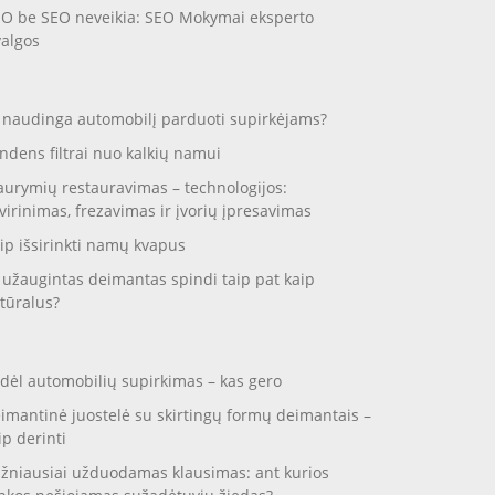
O be SEO neveikia: SEO Mokymai eksperto
valgos
 naudinga automobilį parduoti supirkėjams?
ndens filtrai nuo kalkių namui
aurymių restauravimas – technologijos:
virinimas, frezavimas ir įvorių įpresavimas
ip išsirinkti namų kvapus
 užaugintas deimantas spindi taip pat kaip
tūralus?
dėl automobilių supirkimas – kas gero
imantinė juostelė su skirtingų formų deimantais –
ip derinti
žniausiai užduodamas klausimas: ant kurios