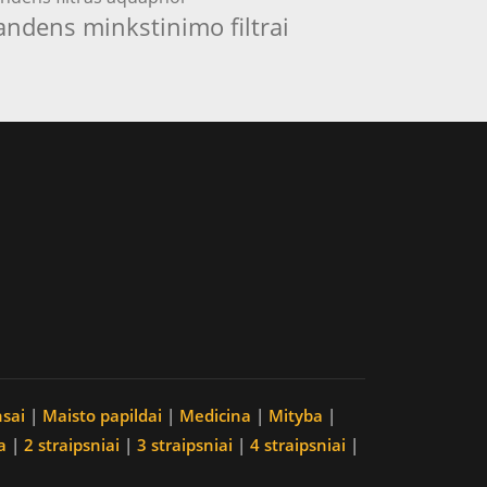
andens minkstinimo filtrai
nsai
|
Maisto papildai
|
Medicina
|
Mityba
|
a
|
2 straipsniai
|
3 straipsniai
|
4 straipsniai
|