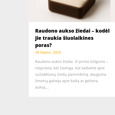
Raudono aukso žiedai – kodėl
jie traukia šiuolaikines
poras?
28 liepos, 2025
Raudono aukso žiedai. Iš pirmo žvilgsnio –
neįprasta, bet žavinga. Kai kalbame apie
sužadėtuvių žiedų pasirinkimą, dauguma
žmonių galvoja apie baltą ar geltoną
auksą….