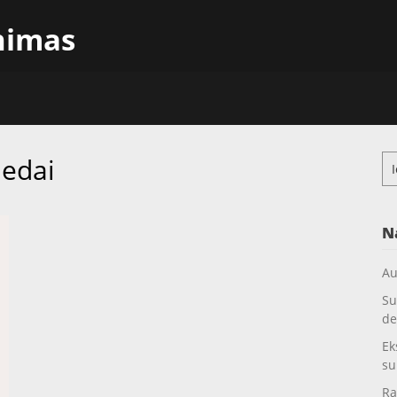
inimas
iedai
Ieš
N
Au
Su
de
Ek
su
Ra