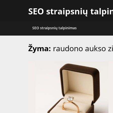
Skip
SEO straipsnių talp
to
content
SEO straipsnių talpinimas
Žyma:
raudono aukso z