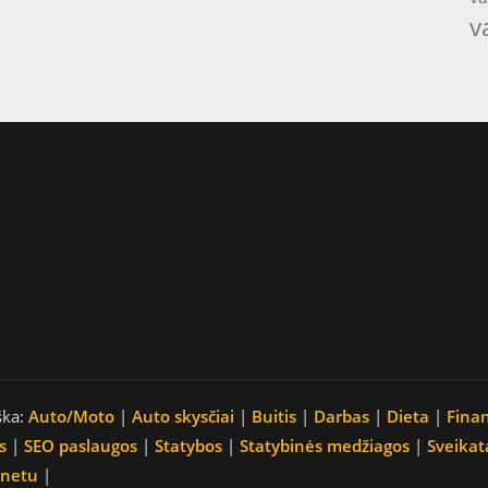
v
ška:
Auto/Moto
|
Auto skysčiai
|
Buitis
|
Darbas
|
Dieta
|
Fina
s
|
SEO paslaugos
|
Statybos
|
Statybinės medžiagos
|
Sveikat
rnetu
|