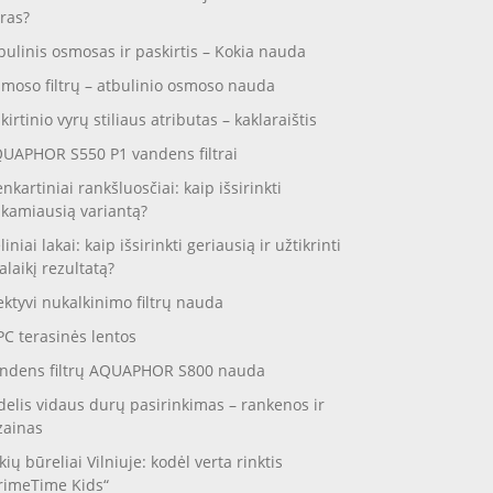
ras?
bulinis osmosas ir paskirtis – Kokia nauda
moso filtrų – atbulinio osmoso nauda
skirtinio vyrų stiliaus atributas – kaklaraištis
UAPHOR S550 P1 vandens filtrai
enkartiniai rankšluosčiai: kaip išsirinkti
nkamiausią variantą?
liniai lakai: kaip išsirinkti geriausią ir užtikrinti
galaikį rezultatą?
ektyvi nukalkinimo filtrų nauda
C terasinės lentos
ndens filtrų AQUAPHOR S800 nauda
delis vidaus durų pasirinkimas – rankenos ir
zainas
kių būreliai Vilniuje: kodėl verta rinktis
rimeTime Kids“