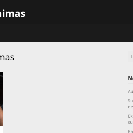
inimas
imas
Ieš
N
Au
Su
de
Ek
su
Ra