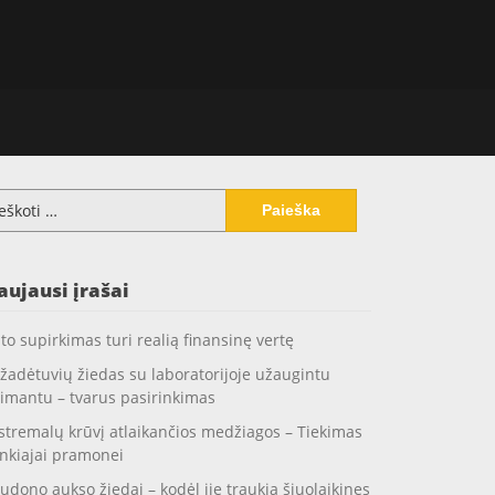
koti:
aujausi įrašai
to supirkimas turi realią finansinę vertę
žadėtuvių žiedas su laboratorijoje užaugintu
imantu – tvarus pasirinkimas
stremalų krūvį atlaikančios medžiagos – Tiekimas
nkiajai pramonei
udono aukso žiedai – kodėl jie traukia šiuolaikines