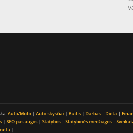
v
ška:
Auto/Moto
|
Auto skysčiai
|
Buitis
|
Darbas
|
Dieta
|
Fina
s
|
SEO paslaugos
|
Statybos
|
Statybinės medžiagos
|
Sveikat
rnetu
|