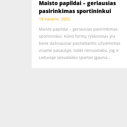
Maisto papildai – geriausias
pasirinkimas sportininkui
18 vasario, 2022
Maisto papildai – geriausias pasirinkimas
sportininkui. Kūno formų ryškinimas yra
bene dažniausiai pasitaikantis užsiėmimas
visame pasaulyje, todėl nenuostabu, jog ir
Lietuvoje laisvalaikio sportas įgauna…