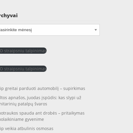
rchyvai
chyvai
O straipsniu talpinimas
O straipsniu talpinimas
ip greitai parduoti automobilį – supirkimas
ltos apnašos, juodas įspūdis: kas slypi už
nitarinių patalpų švaros
otraukos spauda ant drobės – pritaikymas
uolaikiniame gyvenime
ip veikia atbulinis osmosas