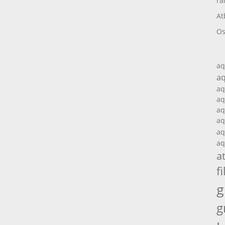
ra
At
Os
aq
aq
aq
aq
aq
aq
aq
aq
a
fi
g
g