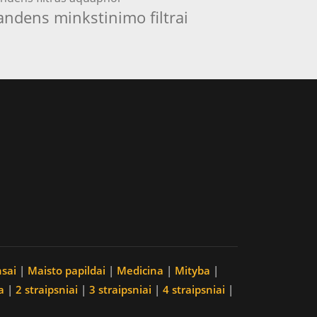
andens minkstinimo filtrai
nsai
|
Maisto papildai
|
Medicina
|
Mityba
|
a
|
2 straipsniai
|
3 straipsniai
|
4 straipsniai
|