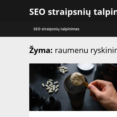
Skip
SEO straipsnių talp
to
content
SEO straipsnių talpinimas
Žyma:
raumenu ryskin