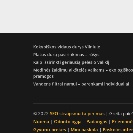
Kokybiškos vidaus durys Vilniuje
Platus durų pasirinkimas – rūšys
Kaip išsirinkti geriausią pelėsio valiklį
Medinės žaidimų aikštelės vaikams – ekologiškos
pramogos
Vandens filtrai namui – parenkami individualiai
© 2022
SEO straipsniu talpinimas
| Greita paie
Nuoma
|
Odontologija
|
Padangos
|
Priemonė
Gyvunu prekes
|
Mini paskola
|
Paskolos inte