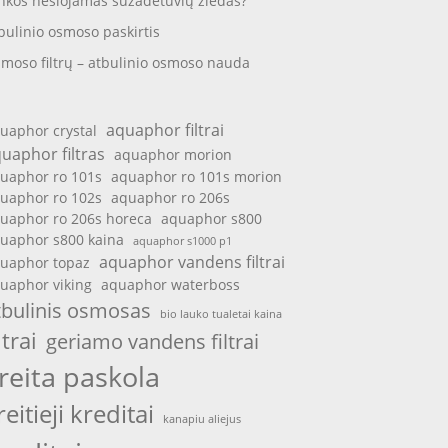
nkos nešiojamas sužadėtuvių žiedas?
bulinio osmoso paskirtis
moso filtrų – atbulinio osmoso nauda
aquaphor filtrai
uaphor crystal
uaphor filtras
aquaphor morion
uaphor ro 101s
aquaphor ro 101s morion
uaphor ro 102s
aquaphor ro 206s
uaphor ro 206s horeca
aquaphor s800
uaphor s800 kaina
aquaphor s1000 p1
aquaphor vandens filtrai
uaphor topaz
uaphor viking
aquaphor waterboss
tbulinis osmosas
bio lauko tualetai kaina
ltrai
geriamo vandens filtrai
reita paskola
reitieji kreditai
kanapiu aliejus