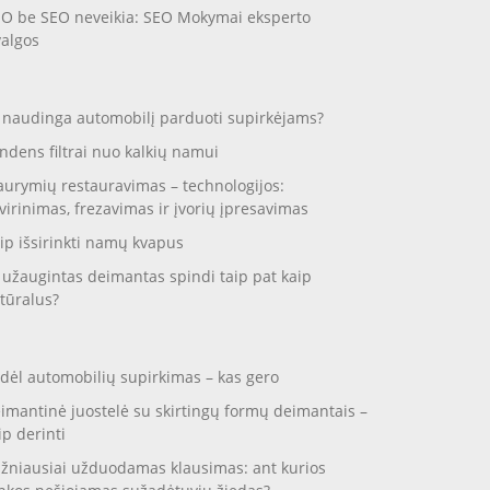
O be SEO neveikia: SEO Mokymai eksperto
valgos
 naudinga automobilį parduoti supirkėjams?
ndens filtrai nuo kalkių namui
aurymių restauravimas – technologijos:
virinimas, frezavimas ir įvorių įpresavimas
ip išsirinkti namų kvapus
 užaugintas deimantas spindi taip pat kaip
tūralus?
dėl automobilių supirkimas – kas gero
imantinė juostelė su skirtingų formų deimantais –
ip derinti
žniausiai užduodamas klausimas: ant kurios