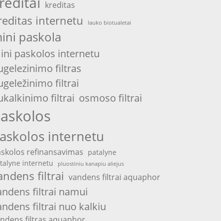
reditai
kreditas
reditas internetu
lauko biotualetai
ini paskola
ini paskolos internetu
ugelezinimo filtras
ugeležinimo filtrai
ukalkinimo filtrai
osmoso filtrai
askolos
askolos internetu
skolos refinansavimas
patalyne
talyne internetu
pluostiniu kanapiu aliejus
andens filtrai
vandens filtrai aquaphor
andens filtrai namui
andens filtrai nuo kalkiu
ndens filtras aquaphor