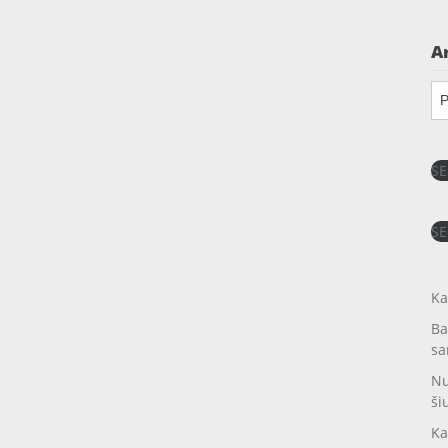
A
Ar
SE
SE
Ka
Ba
sa
Nu
ši
Ka