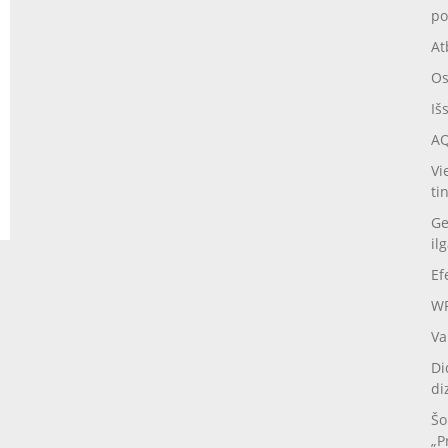
po
At
Os
Iš
AQ
Vi
ti
Ge
il
Ef
WP
Va
Di
di
Šo
„P