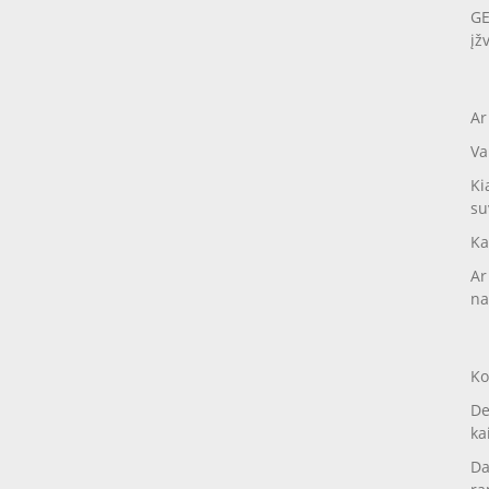
GE
įž
Ar
Va
Ki
su
Ka
Ar
na
Ko
De
ka
Da