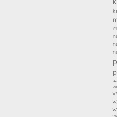
k
k
m
m
n
n
n
p
p
pa
pa
v
v
v
va