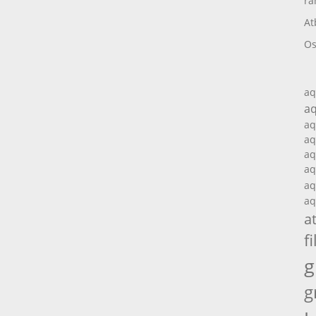
ra
At
Os
aq
aq
aq
aq
aq
aq
aq
aq
a
fi
g
g