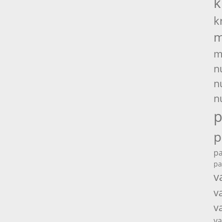
k
k
m
m
n
n
n
p
p
pa
pa
v
v
v
va