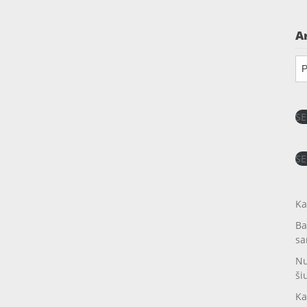
A
Ar
SE
SE
Ka
Ba
sa
Nu
ši
Ka