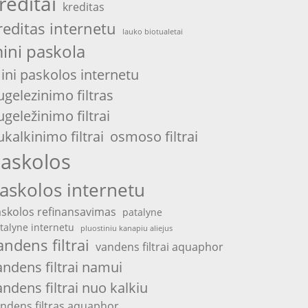
reditai
kreditas
reditas internetu
lauko biotualetai
ini paskola
ini paskolos internetu
ugelezinimo filtras
ugeležinimo filtrai
ukalkinimo filtrai
osmoso filtrai
askolos
askolos internetu
skolos refinansavimas
patalyne
talyne internetu
pluostiniu kanapiu aliejus
andens filtrai
vandens filtrai aquaphor
andens filtrai namui
andens filtrai nuo kalkiu
ndens filtras aquaphor