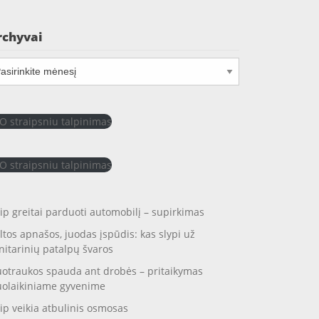
rchyvai
chyvai
O straipsniu talpinimas
O straipsniu talpinimas
ip greitai parduoti automobilį – supirkimas
ltos apnašos, juodas įspūdis: kas slypi už
nitarinių patalpų švaros
otraukos spauda ant drobės – pritaikymas
uolaikiniame gyvenime
ip veikia atbulinis osmosas