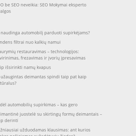
O be SEO neveikia: SEO Mokymai eksperto
valgos
 naudinga automobilį parduoti supirkėjams?
ndens filtrai nuo kalkių namui
aurymių restauravimas – technologijos:
virinimas, frezavimas ir įvorių įpresavimas
ip išsirinkti namų kvapus
 užaugintas deimantas spindi taip pat kaip
tūralus?
dėl automobilių supirkimas – kas gero
imantinė juostelė su skirtingų formų deimantais –
ip derinti
žniausiai užduodamas klausimas: ant kurios