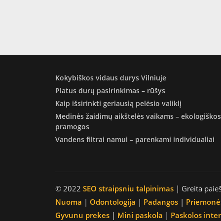
Kokybiškos vidaus durys Vilniuje
Platus durų pasirinkimas – rūšys
Kaip išsirinkti geriausią pelėsio valiklį
Medinės žaidimų aikštelės vaikams – ekologiškos
pramogos
Vandens filtrai namui – parenkami individualiai
© 2022
SEO straipsniu talpinimas
| Greita paie
Nuoma
|
Odontologija
|
Padangos
|
Priemonė
Gyvunu prekes
|
Mini paskola
|
Paskolos inte