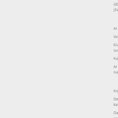
GE
įž
Ar
Va
Ki
su
Ka
Ar
na
Ko
De
ka
Da