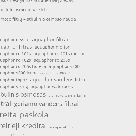
nkos nešiojamas sužadėtuvių žiedas?
bulinio osmoso paskirtis
moso filtrų – atbulinio osmoso nauda
aquaphor filtrai
uaphor crystal
uaphor filtras
aquaphor morion
uaphor ro 101s
aquaphor ro 101s morion
uaphor ro 102s
aquaphor ro 206s
uaphor ro 206s horeca
aquaphor s800
uaphor s800 kaina
aquaphor s1000 p1
aquaphor vandens filtrai
uaphor topaz
uaphor viking
aquaphor waterboss
tbulinis osmosas
bio lauko tualetai kaina
ltrai
geriamo vandens filtrai
reita paskola
reitieji kreditai
kanapiu aliejus