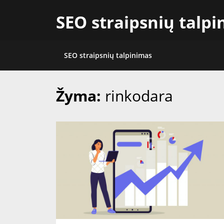
Skip
SEO straipsnių talp
to
content
SEO straipsnių talpinimas
Žyma:
rinkodara