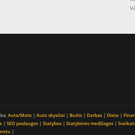
v
ška:
Auto/Moto
|
Auto skysčiai
|
Buitis
|
Darbas
|
Dieta
|
Fina
s
|
SEO paslaugos
|
Statybos
|
Statybinės medžiagos
|
Sveikat
rnetu
|