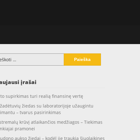
koti:
aujausi įrašai
to supirkimas turi realią finansinę vertę
žadėtuvių žiedas su laboratorijoje užaugintu
imantu – tvarus pasirinkimas
stremalų krūvį atlaikančios medžiagos – Tiekimas
nkiajai pramonei
udono aukso žiedai – kodėl jie traukia šiuolaikines