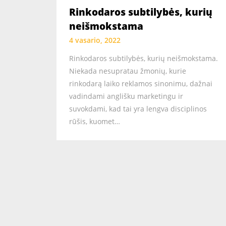
Rinkodaros subtilybės, kurių
neišmokstama
4 vasario, 2022
Rinkodaros subtilybės, kurių neišmokstama.
Niekada nesupratau žmonių, kurie
rinkodarą laiko reklamos sinonimu, dažnai
vadindami anglišku marketingu ir
suvokdami, kad tai yra lengva disciplinos
rūšis, kuomet…