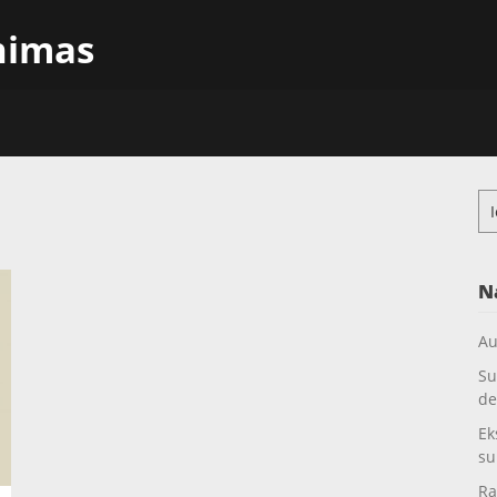
inimas
Ieš
N
Au
Su
de
Ek
su
Ra