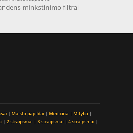
andens minkstinimo filtrai
nsai
|
Maisto papildai
|
Medicina
|
Mityba
|
a
|
2 straipsniai
|
3 straipsniai
|
4 straipsniai
|