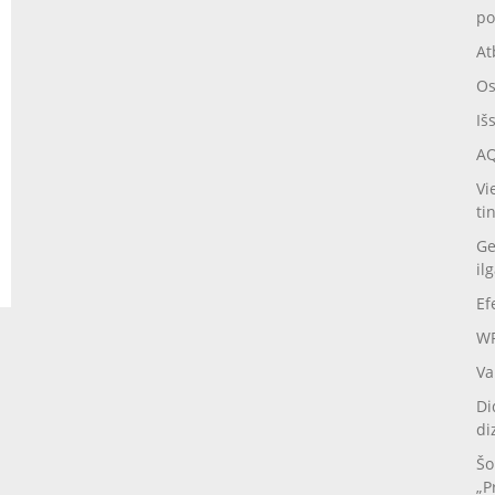
po
At
Os
Iš
AQ
Vi
ti
Ge
il
Ef
WP
Va
Di
di
Šo
„P