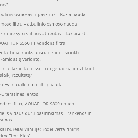
ras?
bulinis osmosas ir paskirtis – Kokia nauda
moso filtrų – atbulinio osmoso nauda
skirtinio vyrų stiliaus atributas – kaklaraištis
UAPHOR S550 P1 vandens filtrai
enkartiniai rankšluosčiai: kaip išsirinkti
nkamiausią variantą?
liniai lakai: kaip išsirinkti geriausią ir užtikrinti
galaikį rezultatą?
ektyvi nukalkinimo filtrų nauda
C terasinės lentos
ndens filtrų AQUAPHOR S800 nauda
delis vidaus durų pasirinkimas – rankenos ir
zainas
kių būreliai Vilniuje: kodėl verta rinktis
rimeTime Kids“