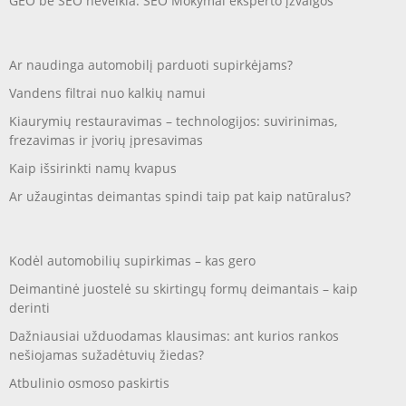
GEO be SEO neveikia: SEO Mokymai eksperto įžvalgos
Ar naudinga automobilį parduoti supirkėjams?
Vandens filtrai nuo kalkių namui
Kiaurymių restauravimas – technologijos: suvirinimas,
frezavimas ir įvorių įpresavimas
Kaip išsirinkti namų kvapus
Ar užaugintas deimantas spindi taip pat kaip natūralus?
Kodėl automobilių supirkimas – kas gero
Deimantinė juostelė su skirtingų formų deimantais – kaip
derinti
Dažniausiai užduodamas klausimas: ant kurios rankos
nešiojamas sužadėtuvių žiedas?
Atbulinio osmoso paskirtis