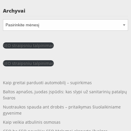
Archyvai
Archyvai
SEO straipsniu talpinimas
SEO straipsniu talpinimas
Kaip greitai parduoti automobilį – supirkimas
Baltos apnašos, juodas įspūdis: kas slypi už sanitarinių patalpų
švaros
Nuotraukos spauda ant drobės – pritaikymas šiuolaikiniame
gyvenime
Kaip veikia atbulinis osmosas