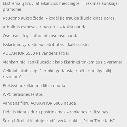
Ekstremalų krūvį atlaikančios medžiagos – Tiekimas sunkiajai
pramonei
Raudono aukso žiedai – kodėl jie traukia šiuolaikines poras?
Atbulinis osmosas ir paskirtis – Kokia nauda
Osmoso filtrų – atbulinio osmoso nauda
Išskirtinio vyrų stiliaus atributas – kaklaraištis
AQUAPHOR S550 P1 vandens filtrai
Vienkartiniai rankšluosčiai: kaip išsirinkti tinkamiausią variantą?
Geliniai lakai: kaip išsirinkti geriausią ir užtikrinti ilgalaikį
rezultatą?
Efektyvi nukalkinimo filtrų nauda
WPC terasinės lentos
Vandens filtrų AQUAPHOR S800 nauda
Didelis vidaus durų pasirinkimas – rankenos ir dizainas
Šokių būreliai Vilniuje: kodėl verta rinktis „PrimeTime Kids“