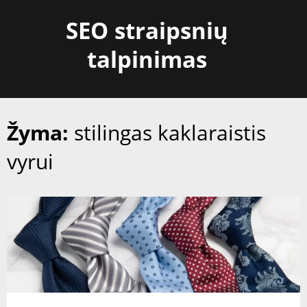
Skip
SEO straipsnių
to
content
talpinimas
Žyma:
stilingas kaklaraistis
vyrui