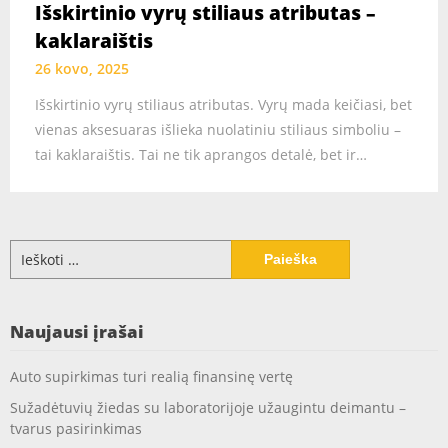
Išskirtinio vyrų stiliaus atributas –
kaklaraištis
26 kovo, 2025
Išskirtinio vyrų stiliaus atributas. Vyrų mada keičiasi, bet
vienas aksesuaras išlieka nuolatiniu stiliaus simboliu –
tai kaklaraištis. Tai ne tik aprangos detalė, bet ir…
Ieškoti:
Naujausi įrašai
Auto supirkimas turi realią finansinę vertę
Sužadėtuvių žiedas su laboratorijoje užaugintu deimantu –
tvarus pasirinkimas