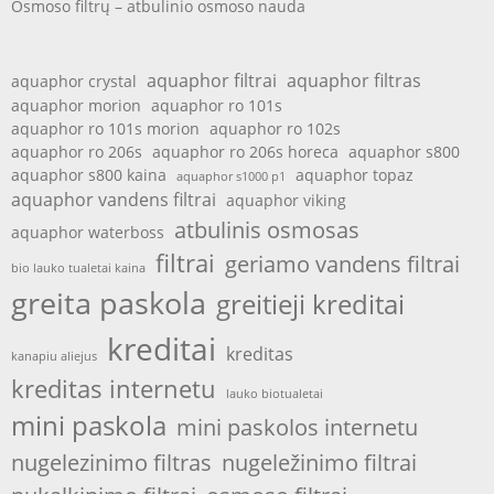
Osmoso filtrų – atbulinio osmoso nauda
aquaphor filtrai
aquaphor filtras
aquaphor crystal
aquaphor morion
aquaphor ro 101s
aquaphor ro 101s morion
aquaphor ro 102s
aquaphor ro 206s
aquaphor ro 206s horeca
aquaphor s800
aquaphor s800 kaina
aquaphor topaz
aquaphor s1000 p1
aquaphor vandens filtrai
aquaphor viking
atbulinis osmosas
aquaphor waterboss
filtrai
geriamo vandens filtrai
bio lauko tualetai kaina
greita paskola
greitieji kreditai
kreditai
kreditas
kanapiu aliejus
kreditas internetu
lauko biotualetai
mini paskola
mini paskolos internetu
nugelezinimo filtras
nugeležinimo filtrai