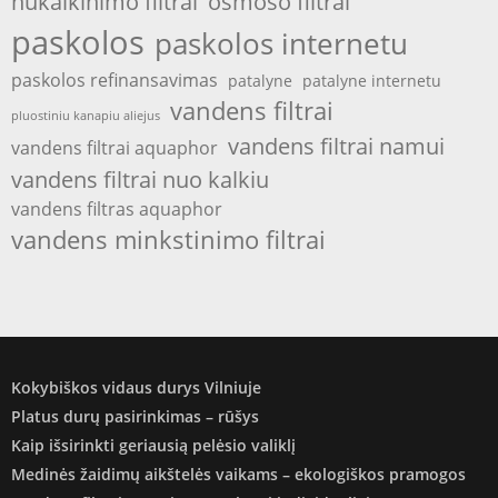
nukalkinimo filtrai
osmoso filtrai
paskolos
paskolos internetu
paskolos refinansavimas
patalyne
patalyne internetu
vandens filtrai
pluostiniu kanapiu aliejus
vandens filtrai namui
vandens filtrai aquaphor
vandens filtrai nuo kalkiu
vandens filtras aquaphor
vandens minkstinimo filtrai
Kokybiškos vidaus durys Vilniuje
Platus durų pasirinkimas – rūšys
Kaip išsirinkti geriausią pelėsio valiklį
Medinės žaidimų aikštelės vaikams – ekologiškos pramogos