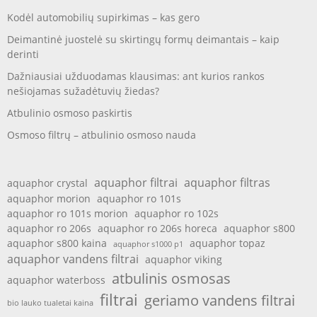
Kodėl automobilių supirkimas – kas gero
Deimantinė juostelė su skirtingų formų deimantais – kaip
derinti
Dažniausiai užduodamas klausimas: ant kurios rankos
nešiojamas sužadėtuvių žiedas?
Atbulinio osmoso paskirtis
Osmoso filtrų – atbulinio osmoso nauda
aquaphor filtrai
aquaphor filtras
aquaphor crystal
aquaphor morion
aquaphor ro 101s
aquaphor ro 101s morion
aquaphor ro 102s
aquaphor ro 206s
aquaphor ro 206s horeca
aquaphor s800
aquaphor s800 kaina
aquaphor topaz
aquaphor s1000 p1
aquaphor vandens filtrai
aquaphor viking
atbulinis osmosas
aquaphor waterboss
filtrai
geriamo vandens filtrai
bio lauko tualetai kaina