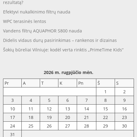
rezultatą?
Efektyvi nukalkinimo filtrų nauda
WPC terasinės lentos
Vandens filtrų AQUAPHOR S800 nauda
Didelis vidaus durų pasirinkimas – rankenos ir dizainas
Šokių būreliai Vilniuje: kodėl verta rinktis „PrimeTime Kids“
2026 m. rugpjūčio mėn.
Pr
A
T
K
Pn
Š
S
1
2
3
4
5
6
7
8
9
10
11
12
13
14
15
16
17
18
19
20
21
22
23
24
25
26
27
28
29
30
31