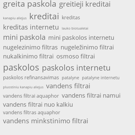
greita paskola
greitieji kreditai
kreditai
kreditas
kanapiu aliejus
kreditas internetu
lauko biotualetai
mini paskola
mini paskolos internetu
nugelezinimo filtras
nugeležinimo filtrai
nukalkinimo filtrai
osmoso filtrai
paskolos
paskolos internetu
paskolos refinansavimas
patalyne
patalyne internetu
vandens filtrai
pluostiniu kanapiu aliejus
vandens filtrai namui
vandens filtrai aquaphor
vandens filtrai nuo kalkiu
vandens filtras aquaphor
vandens minkstinimo filtrai