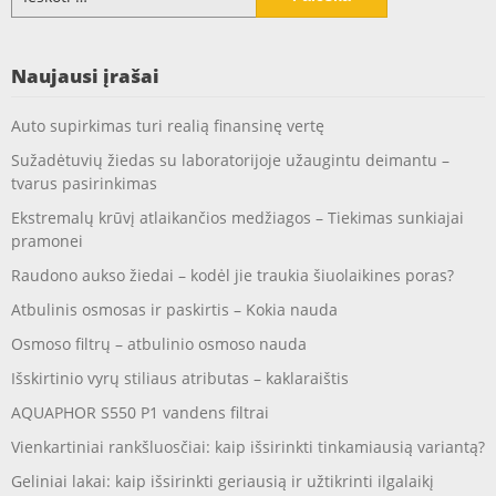
Naujausi įrašai
Auto supirkimas turi realią finansinę vertę
Sužadėtuvių žiedas su laboratorijoje užaugintu deimantu –
tvarus pasirinkimas
Ekstremalų krūvį atlaikančios medžiagos – Tiekimas sunkiajai
pramonei
Raudono aukso žiedai – kodėl jie traukia šiuolaikines poras?
Atbulinis osmosas ir paskirtis – Kokia nauda
Osmoso filtrų – atbulinio osmoso nauda
Išskirtinio vyrų stiliaus atributas – kaklaraištis
AQUAPHOR S550 P1 vandens filtrai
Vienkartiniai rankšluosčiai: kaip išsirinkti tinkamiausią variantą?
Geliniai lakai: kaip išsirinkti geriausią ir užtikrinti ilgalaikį