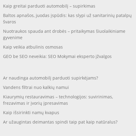
Kaip greitai parduoti automobilį – supirkimas
Baltos apnašos, juodas įspūdis: kas slypi už sanitarinių patalpų
švaros
Nuotraukos spauda ant drobės – pritaikymas šiuolaikiniame
gyvenime
Kaip veikia atbulinis osmosas
GEO be SEO neveikia: SEO Mokymai eksperto įžvalgos
Ar naudinga automobilį parduoti supirkėjams?
Vandens filtrai nuo kalkių namui
Kiaurymių restauravimas – technologijos: suvirinimas,
frezavimas ir įvorių įpresavimas
Kaip išsirinkti namų kvapus
Ar užaugintas deimantas spindi taip pat kaip natūralus?