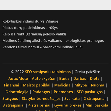
Kokybiškos vidaus durys Vilniuje
Platus durų pasirinkimas – rūšys
Kaip išsirinkti geriausią pelėsio valiklį
Medinės žaidimų aikštelės vaikams – ekologiškos pramogos
Vandens filtrai namui – parenkami individualiai
© 2022
SEO straipsniu talpinimas
| Greita paieška:
Auto/Moto
|
Auto skysčiai
|
Buitis
|
Darbas
|
Dieta
|
Finansai
|
Maisto papildai
|
Medicina
|
Mityba
|
Nuoma
|
Odontologija
|
Padangos
|
Priemonės
|
SEO paslaugos
|
Statybos
|
Statybinės medžiagos
|
Sveikata
|
2 straipsniai
|
3 straipsniai
|
4 straipsniai
|
Gyvunu prekes
|
Mini paskola