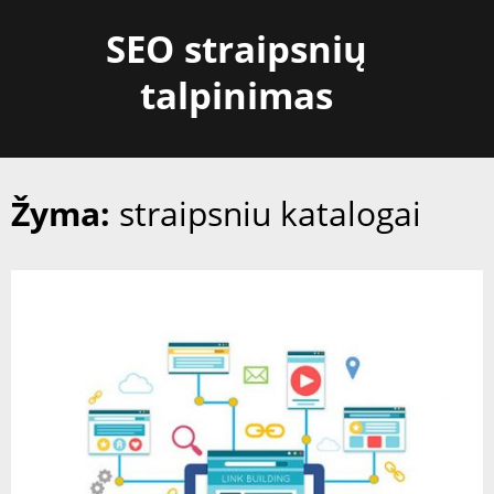
Skip
SEO straipsnių
to
content
talpinimas
Žyma:
straipsniu katalogai