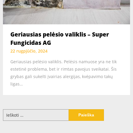
Geriausias pelėsio valiklis – Super
Fungicidas AG
22 rugpjūčio, 2024
Geriausias pelėsio valiklis. Pelėsis namuose yra ne tik
estetinė problema, bet ir rimtas pavojus sveikatai. Šis
grybas gali sukelti įvairias alergijas, kvėpavimo takų
ligas…
Ieškoti: