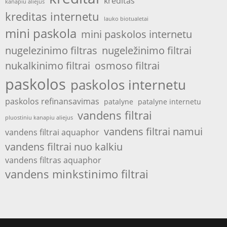
kreditas
kanapiu aliejus
kreditas internetu
lauko biotualetai
mini paskola
mini paskolos internetu
nugelezinimo filtras
nugeležinimo filtrai
nukalkinimo filtrai
osmoso filtrai
paskolos
paskolos internetu
paskolos refinansavimas
patalyne
patalyne internetu
vandens filtrai
pluostiniu kanapiu aliejus
vandens filtrai namui
vandens filtrai aquaphor
vandens filtrai nuo kalkiu
vandens filtras aquaphor
vandens minkstinimo filtrai