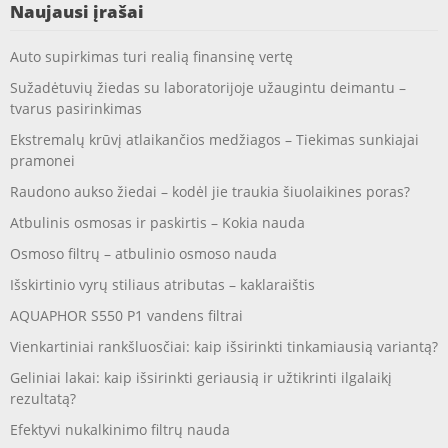
Naujausi įrašai
Auto supirkimas turi realią finansinę vertę
Sužadėtuvių žiedas su laboratorijoje užaugintu deimantu –
tvarus pasirinkimas
Ekstremalų krūvį atlaikančios medžiagos – Tiekimas sunkiajai
pramonei
Raudono aukso žiedai – kodėl jie traukia šiuolaikines poras?
Atbulinis osmosas ir paskirtis – Kokia nauda
Osmoso filtrų – atbulinio osmoso nauda
Išskirtinio vyrų stiliaus atributas – kaklaraištis
AQUAPHOR S550 P1 vandens filtrai
Vienkartiniai rankšluosčiai: kaip išsirinkti tinkamiausią variantą?
Geliniai lakai: kaip išsirinkti geriausią ir užtikrinti ilgalaikį
rezultatą?
Efektyvi nukalkinimo filtrų nauda