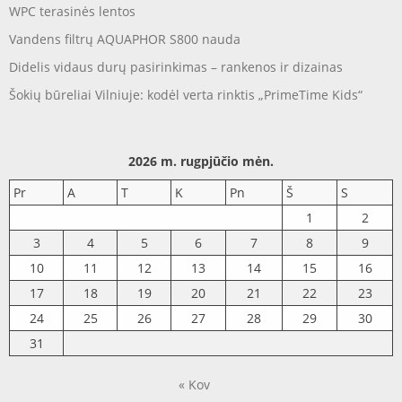
WPC terasinės lentos
Vandens filtrų AQUAPHOR S800 nauda
Didelis vidaus durų pasirinkimas – rankenos ir dizainas
Šokių būreliai Vilniuje: kodėl verta rinktis „PrimeTime Kids“
2026 m. rugpjūčio mėn.
Pr
A
T
K
Pn
Š
S
1
2
3
4
5
6
7
8
9
10
11
12
13
14
15
16
17
18
19
20
21
22
23
24
25
26
27
28
29
30
31
« Kov