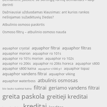
derinti
Dažniausiai užduodamas klausimas: ant kurios rankos
nešiojamas sužadėtuvių žiedas?
Atbulinio osmoso paskirtis
Osmoso filtrų – atbulinio osmoso nauda
aquaphor filtrai
aquaphor filtras
aquaphor crystal
aquaphor morion
aquaphor ro 101s
aquaphor ro 101s morion
aquaphor ro 102s
aquaphor ro 206s
aquaphor ro 206s horeca
aquaphor s800
aquaphor s800 kaina
aquaphor topaz
aquaphor s1000 p1
aquaphor vandens filtrai
aquaphor viking
atbulinis osmosas
aquaphor waterboss
filtrai
geriamo vandens filtrai
bio lauko tualetai kaina
greita paskola
greitieji kreditai
kreditai