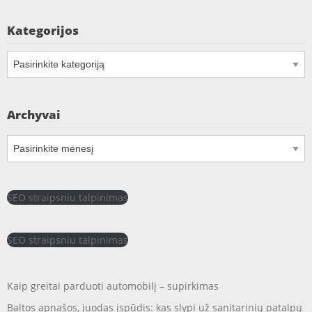
Kategorijos
Kategorijos
Archyvai
Archyvai
SEO straipsniu talpinimas
SEO straipsniu talpinimas
Kaip greitai parduoti automobilį – supirkimas
Baltos apnašos, juodas įspūdis: kas slypi už sanitarinių patalpų