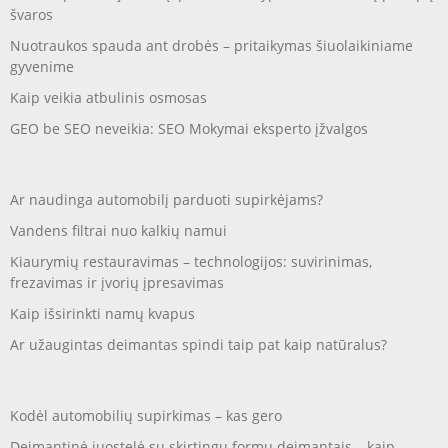
švaros
Nuotraukos spauda ant drobės – pritaikymas šiuolaikiniame
gyvenime
Kaip veikia atbulinis osmosas
GEO be SEO neveikia: SEO Mokymai eksperto įžvalgos
Ar naudinga automobilį parduoti supirkėjams?
Vandens filtrai nuo kalkių namui
Kiaurymių restauravimas – technologijos: suvirinimas,
frezavimas ir įvorių įpresavimas
Kaip išsirinkti namų kvapus
Ar užaugintas deimantas spindi taip pat kaip natūralus?
Kodėl automobilių supirkimas – kas gero
Deimantinė juostelė su skirtingų formų deimantais – kaip