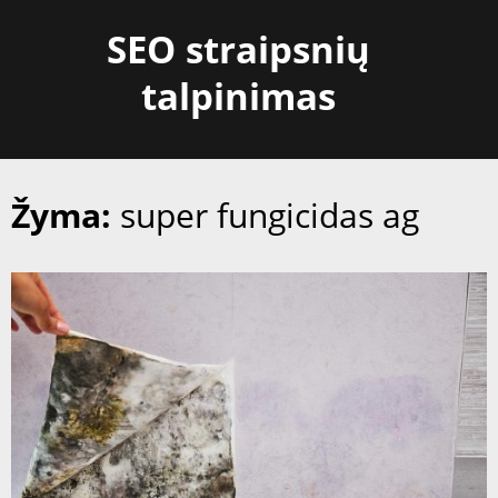
Skip
SEO straipsnių
to
content
talpinimas
Žyma:
super fungicidas ag