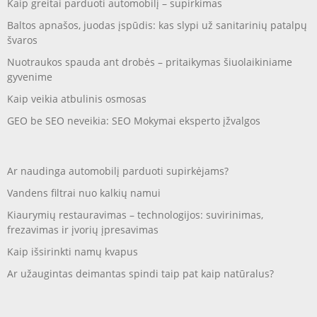
Kaip greitai parduoti automobilį – supirkimas
Baltos apnašos, juodas įspūdis: kas slypi už sanitarinių patalpų
švaros
Nuotraukos spauda ant drobės – pritaikymas šiuolaikiniame
gyvenime
Kaip veikia atbulinis osmosas
GEO be SEO neveikia: SEO Mokymai eksperto įžvalgos
Ar naudinga automobilį parduoti supirkėjams?
Vandens filtrai nuo kalkių namui
Kiaurymių restauravimas – technologijos: suvirinimas,
frezavimas ir įvorių įpresavimas
Kaip išsirinkti namų kvapus
Ar užaugintas deimantas spindi taip pat kaip natūralus?