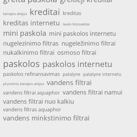
kreditai
kreditas
kanapiu aliejus
kreditas internetu
lauko biotualetai
mini paskola
mini paskolos internetu
nugelezinimo filtras
nugeležinimo filtrai
nukalkinimo filtrai
osmoso filtrai
paskolos
paskolos internetu
paskolos refinansavimas
patalyne
patalyne internetu
vandens filtrai
pluostiniu kanapiu aliejus
vandens filtrai namui
vandens filtrai aquaphor
vandens filtrai nuo kalkiu
vandens filtras aquaphor
vandens minkstinimo filtrai