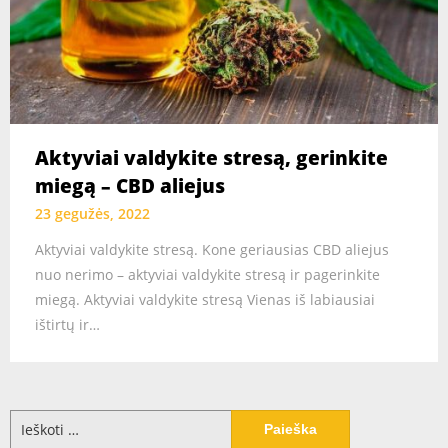
Aktyviai valdykite stresą, gerinkite
miegą – CBD aliejus
23 gegužės, 2022
Aktyviai valdykite stresą. Kone geriausias CBD aliejus
nuo nerimo – aktyviai valdykite stresą ir pagerinkite
miegą. Aktyviai valdykite stresą Vienas iš labiausiai
ištirtų ir…
Ieškoti: