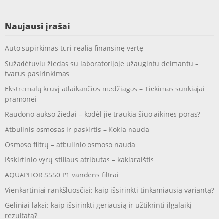
Naujausi įrašai
Auto supirkimas turi realią finansinę vertę
Sužadėtuvių žiedas su laboratorijoje užaugintu deimantu –
tvarus pasirinkimas
Ekstremalų krūvį atlaikančios medžiagos – Tiekimas sunkiajai
pramonei
Raudono aukso žiedai – kodėl jie traukia šiuolaikines poras?
Atbulinis osmosas ir paskirtis – Kokia nauda
Osmoso filtrų – atbulinio osmoso nauda
Išskirtinio vyrų stiliaus atributas – kaklaraištis
AQUAPHOR S550 P1 vandens filtrai
Vienkartiniai rankšluosčiai: kaip išsirinkti tinkamiausią variantą?
Geliniai lakai: kaip išsirinkti geriausią ir užtikrinti ilgalaikį
rezultatą?