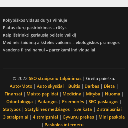
Kokybiškos vidaus durys Vilniuje
Platus durų pasirinkimas – rūšys
Kaip išsirinkti geriausią pelėsio valiklį
Medinės žaidimų aikštelės vaikams – ekologiškos pramogos
Vandens filtrai namui – parenkami individualiai
© 2022
SEO straipsniu talpinimas
| Greita paieška:
Auto/Moto
|
Auto skysčiai
|
Buitis
|
Darbas
|
Dieta
|
Finansai
|
Maisto papildai
|
Medicina
|
Mityba
|
Nuoma
|
Odontologija
|
Padangos
|
Priemonės
|
SEO paslaugos
|
Statybos
|
Statybinės medžiagos
|
Sveikata
|
2 straipsniai
|
3 straipsniai
|
4 straipsniai
|
Gyvunu prekes
|
Mini paskola
|
Paskolos internetu
|