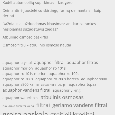
Kodėl automobilių supirkimas – kas gero
Deimantinė juostelė su skirtingų formų deimantais – kaip
derinti
Dažniausiai užduodamas klausimas: ant kurios rankos
nešiojamas sužadėtuvių žiedas?
Atbulinio osmoso paskirtis
Osmoso filtrų – atbulinio osmoso nauda
aquaphor filtrai
aquaphor filtras
aquaphor crystal
aquaphor morion
aquaphor ro 101s
aquaphor ro 101s morion
aquaphor ro 102s
aquaphor ro 206s
aquaphor ro 206s horeca
aquaphor s800
aquaphor s800 kaina
aquaphor topaz
aquaphor s1000 p1
aquaphor vandens filtrai
aquaphor viking
atbulinis osmosas
aquaphor waterboss
filtrai
geriamo vandens filtrai
bio lauko tualetai kaina
greita paskola
greitieji kreditai