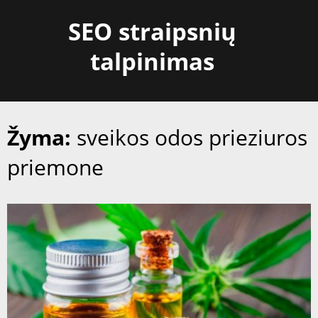
Skip
SEO straipsnių
to
content
talpinimas
Žyma:
sveikos odos prieziuros
priemone