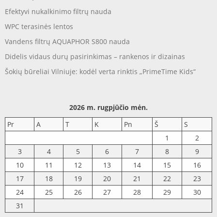
Efektyvi nukalkinimo filtrų nauda
WPC terasinės lentos
Vandens filtrų AQUAPHOR S800 nauda
Didelis vidaus durų pasirinkimas – rankenos ir dizainas
Šokių būreliai Vilniuje: kodėl verta rinktis „PrimeTime Kids“
2026 m. rugpjūčio mėn.
Pr
A
T
K
Pn
Š
S
1
2
3
4
5
6
7
8
9
10
11
12
13
14
15
16
17
18
19
20
21
22
23
24
25
26
27
28
29
30
31