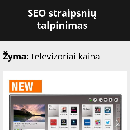
Skip
SEO straipsnių
to
content
talpinimas
Žyma:
televizoriai kaina