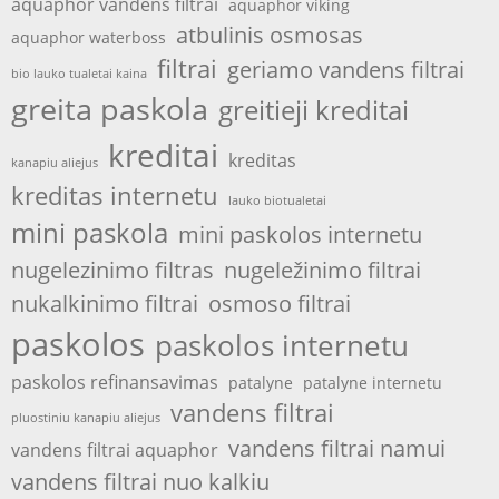
aquaphor vandens filtrai
aquaphor viking
atbulinis osmosas
aquaphor waterboss
filtrai
geriamo vandens filtrai
bio lauko tualetai kaina
greita paskola
greitieji kreditai
kreditai
kreditas
kanapiu aliejus
kreditas internetu
lauko biotualetai
mini paskola
mini paskolos internetu
nugelezinimo filtras
nugeležinimo filtrai
nukalkinimo filtrai
osmoso filtrai
paskolos
paskolos internetu
paskolos refinansavimas
patalyne
patalyne internetu
vandens filtrai
pluostiniu kanapiu aliejus
vandens filtrai namui
vandens filtrai aquaphor
vandens filtrai nuo kalkiu