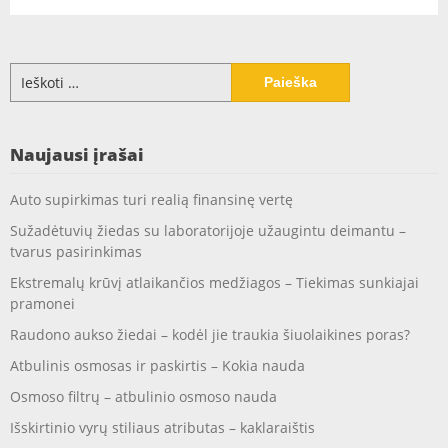
Ieškoti:
Naujausi įrašai
Auto supirkimas turi realią finansinę vertę
Sužadėtuvių žiedas su laboratorijoje užaugintu deimantu –
tvarus pasirinkimas
Ekstremalų krūvį atlaikančios medžiagos – Tiekimas sunkiajai
pramonei
Raudono aukso žiedai – kodėl jie traukia šiuolaikines poras?
Atbulinis osmosas ir paskirtis – Kokia nauda
Osmoso filtrų – atbulinio osmoso nauda
Išskirtinio vyrų stiliaus atributas – kaklaraištis