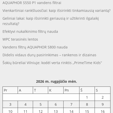
AQUAPHOR S550 P1 vandens filtrai
Vienkartiniai rankšluosčiai: kaip išsirinkti tinkamiausią variantą?
Geliniai lakai: kaip išsirinkti geriausią ir užtikrinti ilgalaikį
rezultatą?
Efektyvi nukalkinimo filtrų nauda
WPC terasinės lentos
Vandens filtrų AQUAPHOR S800 nauda
Didelis vidaus durų pasirinkimas – rankenos ir dizainas
Šokių būreliai Vilniuje: kodėl verta rinktis „PrimeTime Kids“
2026 m. rugpjūčio mėn.
Pr
A
T
K
Pn
Š
S
1
2
3
4
5
6
7
8
9
10
11
12
13
14
15
16