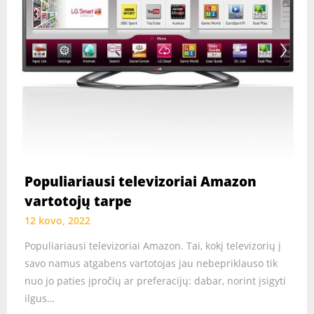
Populiariausi televizoriai Amazon
vartotojų tarpe
12 kovo, 2022
Populiariausi televizoriai Amazon. Tai, kokį televizorių į
savo namus atgabens vartotojas jau nebepriklauso tik
nuo jo paties įpročių ar preferacijų: dabar, norint įsigyti
ilgus…