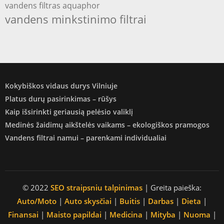
vandens filtras aquaphor
vandens minkstinimo filtrai
Kokybiškos vidaus durys Vilniuje
Platus durų pasirinkimas – rūšys
Kaip išsirinkti geriausią pelėsio valiklį
Medinės žaidimų aikštelės vaikams – ekologiškos pramogos
Vandens filtrai namui – parenkami individualiai
© 2022
SEO straipsniu talpinimas
| Greita paieška:
Auto/Moto
|
Auto skysčiai
|
Buitis
|
Darbas
|
Dieta
|
Finansai
|
Maisto papildai
|
Medicina
|
Mityba
|
Nuoma
|