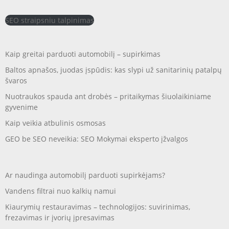
SEO straipsniu talpinimas
Kaip greitai parduoti automobilį – supirkimas
Baltos apnašos, juodas įspūdis: kas slypi už sanitarinių patalpų
švaros
Nuotraukos spauda ant drobės – pritaikymas šiuolaikiniame
gyvenime
Kaip veikia atbulinis osmosas
GEO be SEO neveikia: SEO Mokymai eksperto įžvalgos
Ar naudinga automobilį parduoti supirkėjams?
Vandens filtrai nuo kalkių namui
Kiaurymių restauravimas – technologijos: suvirinimas,
frezavimas ir įvorių įpresavimas