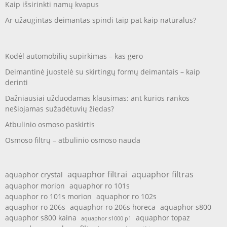
Kaip išsirinkti namų kvapus
Ar užaugintas deimantas spindi taip pat kaip natūralus?
Kodėl automobilių supirkimas – kas gero
Deimantinė juostelė su skirtingų formų deimantais – kaip
derinti
Dažniausiai užduodamas klausimas: ant kurios rankos
nešiojamas sužadėtuvių žiedas?
Atbulinio osmoso paskirtis
Osmoso filtrų – atbulinio osmoso nauda
aquaphor filtrai
aquaphor filtras
aquaphor crystal
aquaphor morion
aquaphor ro 101s
aquaphor ro 101s morion
aquaphor ro 102s
aquaphor ro 206s
aquaphor ro 206s horeca
aquaphor s800
aquaphor s800 kaina
aquaphor topaz
aquaphor s1000 p1