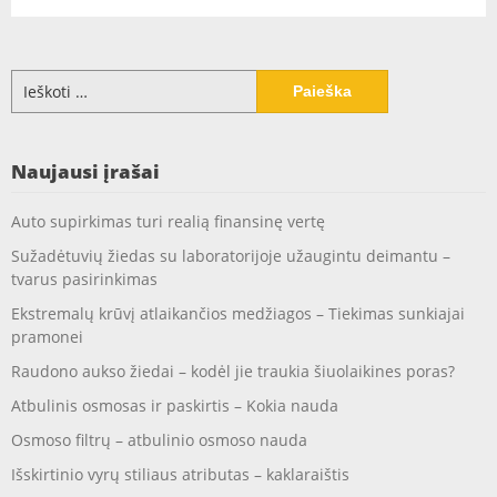
Ieškoti:
Naujausi įrašai
Auto supirkimas turi realią finansinę vertę
Sužadėtuvių žiedas su laboratorijoje užaugintu deimantu –
tvarus pasirinkimas
Ekstremalų krūvį atlaikančios medžiagos – Tiekimas sunkiajai
pramonei
Raudono aukso žiedai – kodėl jie traukia šiuolaikines poras?
Atbulinis osmosas ir paskirtis – Kokia nauda
Osmoso filtrų – atbulinio osmoso nauda
Išskirtinio vyrų stiliaus atributas – kaklaraištis