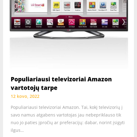
Populiariausi televizoriai Amazon
vartotojų tarpe
12 kovo, 2022
Populiariausi televizoriai Amazon. Tai, kokį televizorių į
savo namus atgabens vartotojas jau nebepriklauso tik
nuo jo paties įpročių ar preferacijų: dabar, norint įsigyti
ilgus…