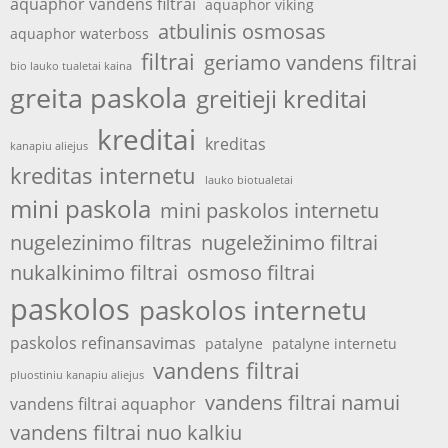
aquaphor vandens filtrai
aquaphor viking
atbulinis osmosas
aquaphor waterboss
filtrai
geriamo vandens filtrai
bio lauko tualetai kaina
greita paskola
greitieji kreditai
kreditai
kreditas
kanapiu aliejus
kreditas internetu
lauko biotualetai
mini paskola
mini paskolos internetu
nugelezinimo filtras
nugeležinimo filtrai
nukalkinimo filtrai
osmoso filtrai
paskolos
paskolos internetu
paskolos refinansavimas
patalyne
patalyne internetu
vandens filtrai
pluostiniu kanapiu aliejus
vandens filtrai namui
vandens filtrai aquaphor
vandens filtrai nuo kalkiu