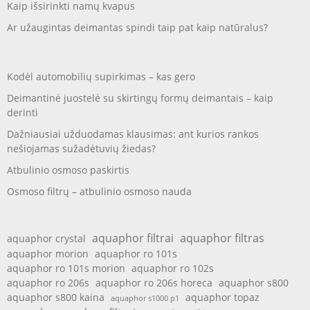
Kaip išsirinkti namų kvapus
Ar užaugintas deimantas spindi taip pat kaip natūralus?
Kodėl automobilių supirkimas – kas gero
Deimantinė juostelė su skirtingų formų deimantais – kaip
derinti
Dažniausiai užduodamas klausimas: ant kurios rankos
nešiojamas sužadėtuvių žiedas?
Atbulinio osmoso paskirtis
Osmoso filtrų – atbulinio osmoso nauda
aquaphor filtrai
aquaphor filtras
aquaphor crystal
aquaphor morion
aquaphor ro 101s
aquaphor ro 101s morion
aquaphor ro 102s
aquaphor ro 206s
aquaphor ro 206s horeca
aquaphor s800
aquaphor s800 kaina
aquaphor topaz
aquaphor s1000 p1