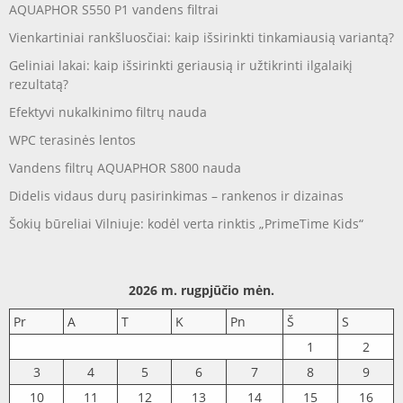
AQUAPHOR S550 P1 vandens filtrai
Vienkartiniai rankšluosčiai: kaip išsirinkti tinkamiausią variantą?
Geliniai lakai: kaip išsirinkti geriausią ir užtikrinti ilgalaikį
rezultatą?
Efektyvi nukalkinimo filtrų nauda
WPC terasinės lentos
Vandens filtrų AQUAPHOR S800 nauda
Didelis vidaus durų pasirinkimas – rankenos ir dizainas
Šokių būreliai Vilniuje: kodėl verta rinktis „PrimeTime Kids“
2026 m. rugpjūčio mėn.
Pr
A
T
K
Pn
Š
S
1
2
3
4
5
6
7
8
9
10
11
12
13
14
15
16