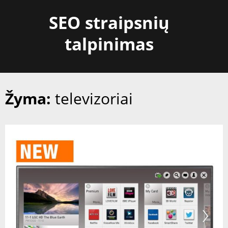
Skip
SEO straipsnių
to
content
talpinimas
Žyma:
televizoriai