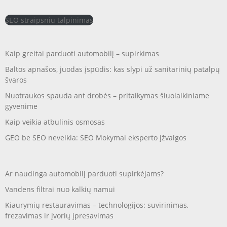
SEO straipsniu talpinimas
Kaip greitai parduoti automobilį – supirkimas
Baltos apnašos, juodas įspūdis: kas slypi už sanitarinių patalpų
švaros
Nuotraukos spauda ant drobės – pritaikymas šiuolaikiniame
gyvenime
Kaip veikia atbulinis osmosas
GEO be SEO neveikia: SEO Mokymai eksperto įžvalgos
Ar naudinga automobilį parduoti supirkėjams?
Vandens filtrai nuo kalkių namui
Kiaurymių restauravimas – technologijos: suvirinimas,
frezavimas ir įvorių įpresavimas