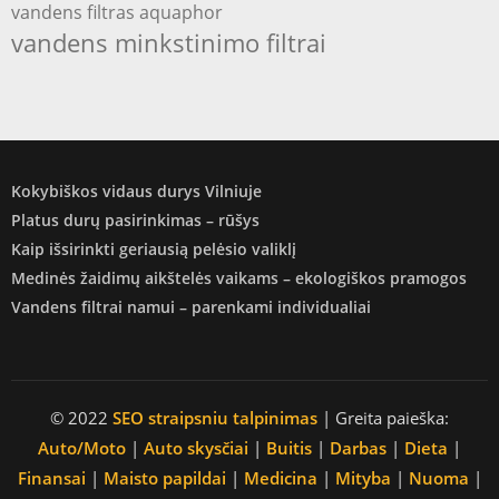
vandens filtras aquaphor
vandens minkstinimo filtrai
Kokybiškos vidaus durys Vilniuje
Platus durų pasirinkimas – rūšys
Kaip išsirinkti geriausią pelėsio valiklį
Medinės žaidimų aikštelės vaikams – ekologiškos pramogos
Vandens filtrai namui – parenkami individualiai
© 2022
SEO straipsniu talpinimas
| Greita paieška:
Auto/Moto
|
Auto skysčiai
|
Buitis
|
Darbas
|
Dieta
|
Finansai
|
Maisto papildai
|
Medicina
|
Mityba
|
Nuoma
|