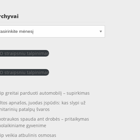
rchyvai
chyvai
O straipsniu talpinimas
O straipsniu talpinimas
ip greitai parduoti automobilį – supirkimas
ltos apnašos, juodas įspūdis: kas slypi už
nitarinių patalpų švaros
otraukos spauda ant drobės – pritaikymas
uolaikiniame gyvenime
ip veikia atbulinis osmosas