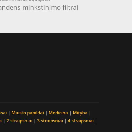
andens minkstinimo filtrai
nsai
|
Maisto papildai
|
Medicina
|
Mityba
|
a
|
2 straipsniai
|
3 straipsniai
|
4 straipsniai
|