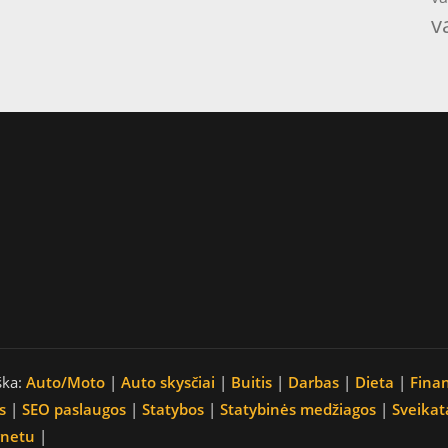
v
ška:
Auto/Moto
|
Auto skysčiai
|
Buitis
|
Darbas
|
Dieta
|
Fina
s
|
SEO paslaugos
|
Statybos
|
Statybinės medžiagos
|
Sveikat
rnetu
|