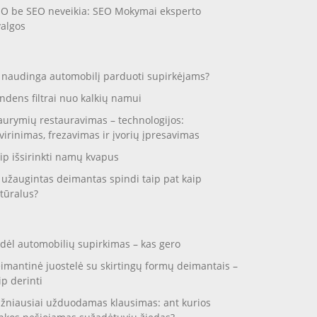
O be SEO neveikia: SEO Mokymai eksperto
valgos
 naudinga automobilį parduoti supirkėjams?
ndens filtrai nuo kalkių namui
aurymių restauravimas – technologijos:
virinimas, frezavimas ir įvorių įpresavimas
ip išsirinkti namų kvapus
 užaugintas deimantas spindi taip pat kaip
tūralus?
dėl automobilių supirkimas – kas gero
imantinė juostelė su skirtingų formų deimantais –
ip derinti
žniausiai užduodamas klausimas: ant kurios