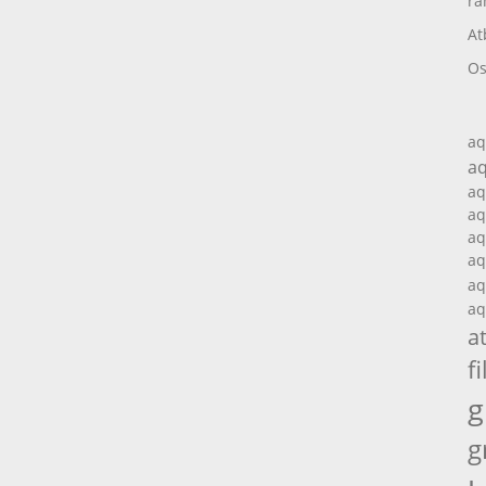
ra
At
Os
aq
aq
aq
aq
aq
aq
aq
aq
a
fi
g
g