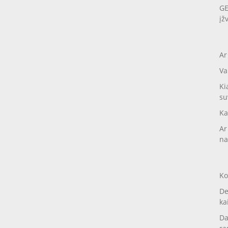
GE
įž
Ar
Va
Ki
su
Ka
Ar
na
Ko
De
ka
Da