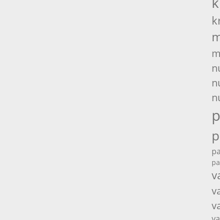
k
k
m
m
n
n
n
p
p
pa
pa
v
v
v
va