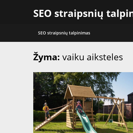
Skip
SEO straipsnių talp
to
content
SEO straipsnių talpinimas
Žyma:
vaiku aiksteles