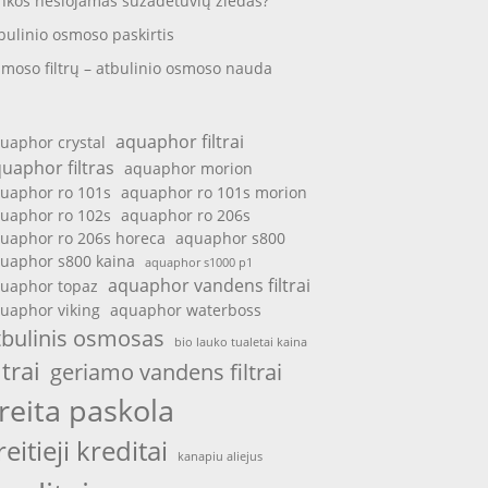
nkos nešiojamas sužadėtuvių žiedas?
bulinio osmoso paskirtis
moso filtrų – atbulinio osmoso nauda
aquaphor filtrai
uaphor crystal
uaphor filtras
aquaphor morion
uaphor ro 101s
aquaphor ro 101s morion
uaphor ro 102s
aquaphor ro 206s
uaphor ro 206s horeca
aquaphor s800
uaphor s800 kaina
aquaphor s1000 p1
aquaphor vandens filtrai
uaphor topaz
uaphor viking
aquaphor waterboss
tbulinis osmosas
bio lauko tualetai kaina
ltrai
geriamo vandens filtrai
reita paskola
reitieji kreditai
kanapiu aliejus