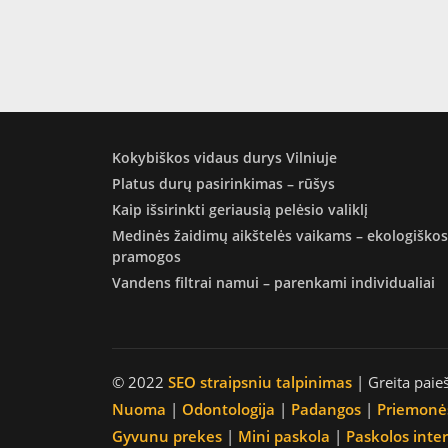
Kokybiškos vidaus durys Vilniuje
Platus durų pasirinkimas – rūšys
Kaip išsirinkti geriausią pelėsio valiklį
Medinės žaidimų aikštelės vaikams – ekologiškos
pramogos
Vandens filtrai namui – parenkami individualiai
© 2022
SEO straipsniu talpinimas
| Greita paie
Nuoma
|
Odontologija
|
Padangos
|
Priemonė
Gyvunu prekes
|
Mini paskola
|
Paskolos inte