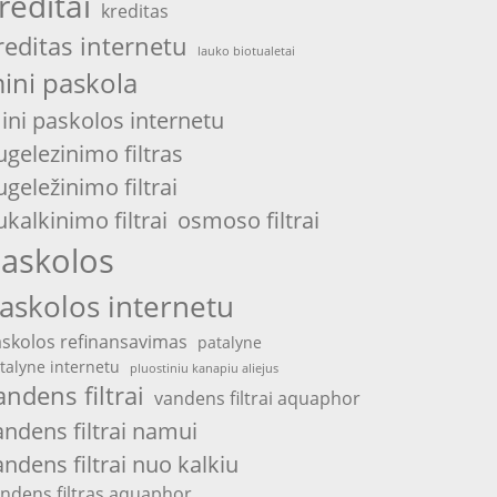
reditai
kreditas
reditas internetu
lauko biotualetai
ini paskola
ini paskolos internetu
ugelezinimo filtras
ugeležinimo filtrai
ukalkinimo filtrai
osmoso filtrai
askolos
askolos internetu
skolos refinansavimas
patalyne
talyne internetu
pluostiniu kanapiu aliejus
andens filtrai
vandens filtrai aquaphor
andens filtrai namui
andens filtrai nuo kalkiu
ndens filtras aquaphor