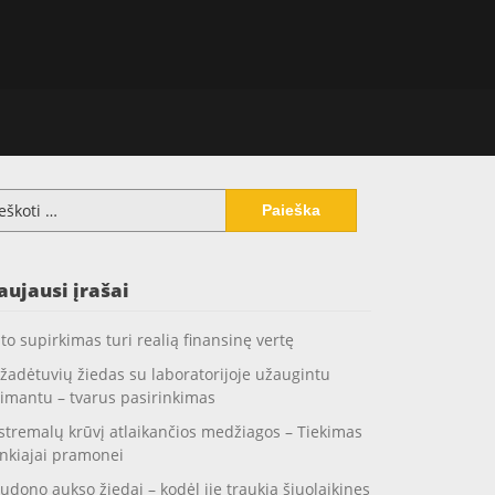
koti:
aujausi įrašai
to supirkimas turi realią finansinę vertę
žadėtuvių žiedas su laboratorijoje užaugintu
imantu – tvarus pasirinkimas
stremalų krūvį atlaikančios medžiagos – Tiekimas
nkiajai pramonei
udono aukso žiedai – kodėl jie traukia šiuolaikines