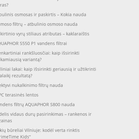
ras?
bulinis osmosas ir paskirtis – Kokia nauda
moso filtrų – atbulinio osmoso nauda
skirtinio vyrų stiliaus atributas – kaklaraištis
UAPHOR S550 P1 vandens filtrai
enkartiniai rankšluosčiai: kaip išsirinkti
nkamiausią variantą?
liniai lakai: kaip išsirinkti geriausią ir užtikrinti
galaikį rezultatą?
ektyvi nukalkinimo filtrų nauda
C terasinės lentos
ndens filtrų AQUAPHOR S800 nauda
delis vidaus durų pasirinkimas – rankenos ir
zainas
kių būreliai Vilniuje: kodėl verta rinktis
rimeTime Kids“