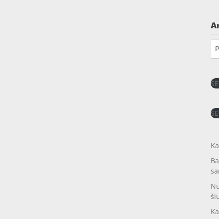
A
Ar
SE
SE
Ka
Ba
sa
Nu
ši
Ka