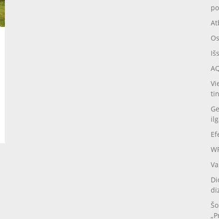
po
At
Os
Iš
AQ
Vi
ti
Ge
il
Ef
WP
Va
Di
di
Šo
„P