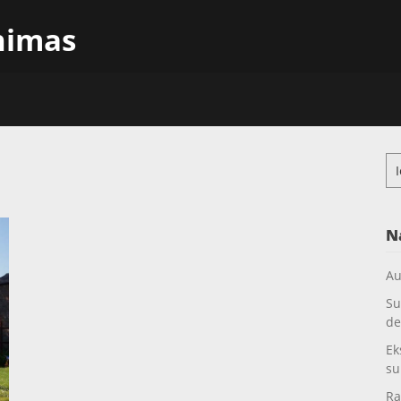
inimas
Ieš
N
Au
Su
de
Ek
su
Ra