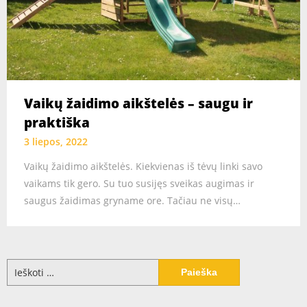
Vaikų žaidimo aikštelės – saugu ir
praktiška
3 liepos, 2022
Vaikų žaidimo aikštelės. Kiekvienas iš tėvų linki savo
vaikams tik gero. Su tuo susijęs sveikas augimas ir
saugus žaidimas gryname ore. Tačiau ne visų…
Ieškoti: