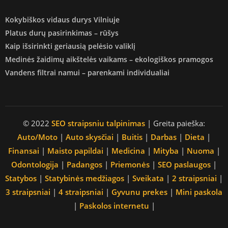
Kokybiškos vidaus durys Vilniuje
Platus durų pasirinkimas – rūšys
Kaip išsirinkti geriausią pelėsio valiklį
Medinės žaidimų aikštelės vaikams – ekologiškos pramogos
Vandens filtrai namui – parenkami individualiai
© 2022
SEO straipsniu talpinimas
| Greita paieška:
Auto/Moto
|
Auto skysčiai
|
Buitis
|
Darbas
|
Dieta
|
Finansai
|
Maisto papildai
|
Medicina
|
Mityba
|
Nuoma
|
Odontologija
|
Padangos
|
Priemonės
|
SEO paslaugos
|
Statybos
|
Statybinės medžiagos
|
Sveikata
|
2 straipsniai
|
3 straipsniai
|
4 straipsniai
|
Gyvunu prekes
|
Mini paskola
|
Paskolos internetu
|