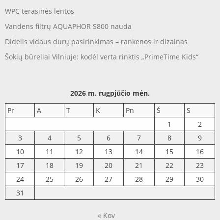
WPC terasinės lentos
Vandens filtrų AQUAPHOR S800 nauda
Didelis vidaus durų pasirinkimas – rankenos ir dizainas
Šokių būreliai Vilniuje: kodėl verta rinktis „PrimeTime Kids“
2026 m. rugpjūčio mėn.
Pr
A
T
K
Pn
Š
S
1
2
3
4
5
6
7
8
9
10
11
12
13
14
15
16
17
18
19
20
21
22
23
24
25
26
27
28
29
30
31
« Kov