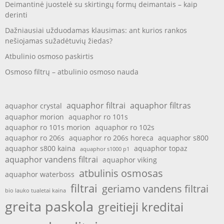
Deimantinė juostelė su skirtingų formų deimantais – kaip
derinti
Dažniausiai užduodamas klausimas: ant kurios rankos
nešiojamas sužadėtuvių žiedas?
Atbulinio osmoso paskirtis
Osmoso filtrų – atbulinio osmoso nauda
aquaphor filtrai
aquaphor filtras
aquaphor crystal
aquaphor morion
aquaphor ro 101s
aquaphor ro 101s morion
aquaphor ro 102s
aquaphor ro 206s
aquaphor ro 206s horeca
aquaphor s800
aquaphor s800 kaina
aquaphor topaz
aquaphor s1000 p1
aquaphor vandens filtrai
aquaphor viking
atbulinis osmosas
aquaphor waterboss
filtrai
geriamo vandens filtrai
bio lauko tualetai kaina
greita paskola
greitieji kreditai