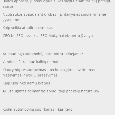
Baltos apnašos, juodas įspūdis: kas slypi už sanitarinių patalpų
švaros
Nuotraukos spauda ant drobės – pritaikymas šiuolaikiniame
gyvenime
Kaip veikia atbulinis osmosas
GEO be SEO neveikia: SEO Mokymai eksperto įžvalgos
Ar naudinga automobilį parduoti supirkėjams?
Vandens filtrai nuo kalkių namui
Kiaurymių restauravimas – technologijos: suvirinimas,
frezavimas ir įvorių įpresavimas
Kaip išsirinkti namų kvapus
Ar užaugintas deimantas spindi taip pat kaip natūralus?
Kodėl automobilių supirkimas – kas gero