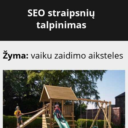
Skip
SEO straipsnių
to
content
talpinimas
Žyma:
vaiku zaidimo aiksteles