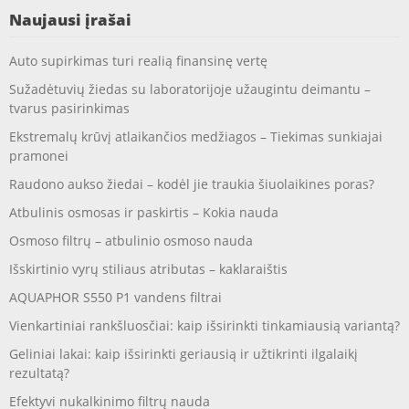
Naujausi įrašai
Auto supirkimas turi realią finansinę vertę
Sužadėtuvių žiedas su laboratorijoje užaugintu deimantu –
tvarus pasirinkimas
Ekstremalų krūvį atlaikančios medžiagos – Tiekimas sunkiajai
pramonei
Raudono aukso žiedai – kodėl jie traukia šiuolaikines poras?
Atbulinis osmosas ir paskirtis – Kokia nauda
Osmoso filtrų – atbulinio osmoso nauda
Išskirtinio vyrų stiliaus atributas – kaklaraištis
AQUAPHOR S550 P1 vandens filtrai
Vienkartiniai rankšluosčiai: kaip išsirinkti tinkamiausią variantą?
Geliniai lakai: kaip išsirinkti geriausią ir užtikrinti ilgalaikį
rezultatą?
Efektyvi nukalkinimo filtrų nauda