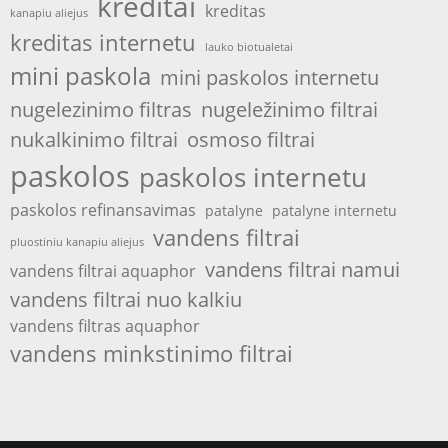
kreditai
kreditas
kanapiu aliejus
kreditas internetu
lauko biotualetai
mini paskola
mini paskolos internetu
nugelezinimo filtras
nugeležinimo filtrai
nukalkinimo filtrai
osmoso filtrai
paskolos
paskolos internetu
paskolos refinansavimas
patalyne
patalyne internetu
vandens filtrai
pluostiniu kanapiu aliejus
vandens filtrai namui
vandens filtrai aquaphor
vandens filtrai nuo kalkiu
vandens filtras aquaphor
vandens minkstinimo filtrai