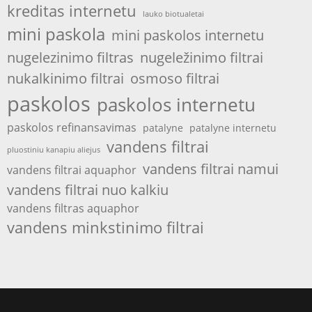
kreditas internetu
lauko biotualetai
mini paskola
mini paskolos internetu
nugelezinimo filtras
nugeležinimo filtrai
nukalkinimo filtrai
osmoso filtrai
paskolos
paskolos internetu
paskolos refinansavimas
patalyne
patalyne internetu
vandens filtrai
pluostiniu kanapiu aliejus
vandens filtrai namui
vandens filtrai aquaphor
vandens filtrai nuo kalkiu
vandens filtras aquaphor
vandens minkstinimo filtrai