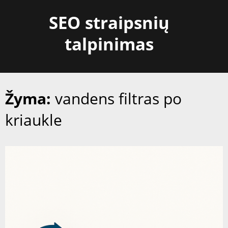
Skip
SEO straipsnių
to
content
talpinimas
Žyma:
vandens filtras po
kriaukle