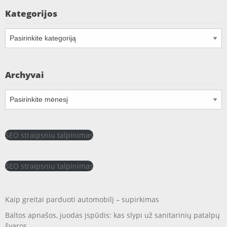
Kategorijos
Kategorijos
Archyvai
Archyvai
SEO straipsniu talpinimas
SEO straipsniu talpinimas
Kaip greitai parduoti automobilį – supirkimas
Baltos apnašos, juodas įspūdis: kas slypi už sanitarinių patalpų
švaros