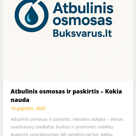
Atbulinis osmosas ir paskirtis – Kokia
nauda
18 gegužės, 2025
Atbulinis osmosas ir paskirtis. Vandens kokybė – vienas
svarbiausių sveikatos, buities ir pramonės rodiklių.
Augantis susirūpinimas dėl vandens taršos, kalkių