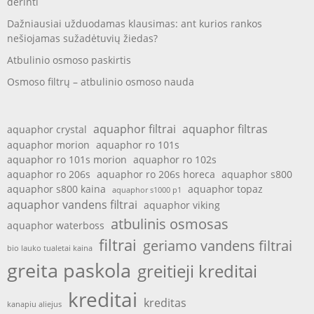
derinti
Dažniausiai užduodamas klausimas: ant kurios rankos
nešiojamas sužadėtuvių žiedas?
Atbulinio osmoso paskirtis
Osmoso filtrų – atbulinio osmoso nauda
aquaphor filtrai
aquaphor filtras
aquaphor crystal
aquaphor morion
aquaphor ro 101s
aquaphor ro 101s morion
aquaphor ro 102s
aquaphor ro 206s
aquaphor ro 206s horeca
aquaphor s800
aquaphor s800 kaina
aquaphor topaz
aquaphor s1000 p1
aquaphor vandens filtrai
aquaphor viking
atbulinis osmosas
aquaphor waterboss
filtrai
geriamo vandens filtrai
bio lauko tualetai kaina
greita paskola
greitieji kreditai
kreditai
kreditas
kanapiu aliejus