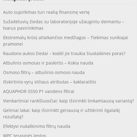
Auto supirkimas turi realią finansinę vertę
Sužadėtuvių žiedas su laboratorijoje užaugintu deimantu –
tvarus pasirinkimas
Ekstremalų krūvį atlaikančios medžiagos – Tiekimas sunkiajai
pramonei
Raudono aukso žiedai – kodėl jie traukia šiuolaikines poras?
Atbulinis osmosas ir paskirtis – Kokia nauda
Osmoso filtrų – atbulinio osmoso nauda
Išskirtinio vyrų stiliaus atributas – kaklaraištis
AQUAPHOR S550 P1 vandens filtrai
Vienkartiniai rankšluosčiai: kaip išsirinkti tinkamiausią variantą?
Geliniai lakai: kaip išsirinkti geriausią ir užtikrinti ilgalaikį
rezultatą?
Efektyvi nukalkinimo filtrų nauda
WPC terasinės lentos