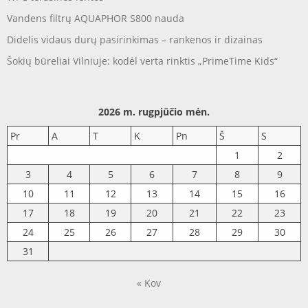
Vandens filtrų AQUAPHOR S800 nauda
Didelis vidaus durų pasirinkimas – rankenos ir dizainas
Šokių būreliai Vilniuje: kodėl verta rinktis „PrimeTime Kids“
2026 m. rugpjūčio mėn.
Pr
A
T
K
Pn
Š
S
1
2
3
4
5
6
7
8
9
10
11
12
13
14
15
16
17
18
19
20
21
22
23
24
25
26
27
28
29
30
31
« Kov