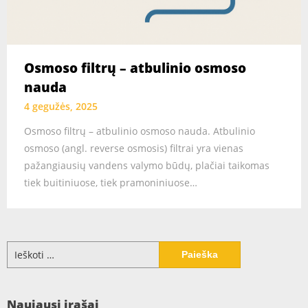
Osmoso filtrų – atbulinio osmoso
nauda
4 gegužės, 2025
Osmoso filtrų – atbulinio osmoso nauda. Atbulinio
osmoso (angl. reverse osmosis) filtrai yra vienas
pažangiausių vandens valymo būdų, plačiai taikomas
tiek buitiniuose, tiek pramoniniuose…
Ieškoti:
Naujausi įrašai