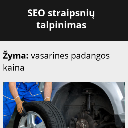
Skip
SEO straipsnių
to
content
talpinimas
Žyma:
vasarines padangos
kaina