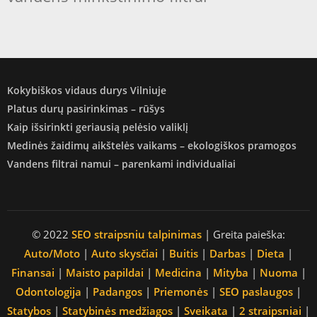
Kokybiškos vidaus durys Vilniuje
Platus durų pasirinkimas – rūšys
Kaip išsirinkti geriausią pelėsio valiklį
Medinės žaidimų aikštelės vaikams – ekologiškos pramogos
Vandens filtrai namui – parenkami individualiai
© 2022
SEO straipsniu talpinimas
| Greita paieška:
Auto/Moto
|
Auto skysčiai
|
Buitis
|
Darbas
|
Dieta
|
Finansai
|
Maisto papildai
|
Medicina
|
Mityba
|
Nuoma
|
Odontologija
|
Padangos
|
Priemonės
|
SEO paslaugos
|
Statybos
|
Statybinės medžiagos
|
Sveikata
|
2 straipsniai
|