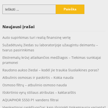
Ieškoti:
Naujausi įrašai
Auto supirkimas turi realią finansinę vertę
Sužadėtuvių žiedas su laboratorijoje užaugintu deimantu –
tvarus pasirinkimas
Ekstremalų krūvį atlaikančios medžiagos – Tiekimas sunkiajai
pramonei
Raudono aukso žiedai – kodėl jie traukia šiuolaikines poras?
Atbulinis osmosas ir paskirtis – Kokia nauda
Osmoso filtrų – atbulinio osmoso nauda
Išskirtinio vyrų stiliaus atributas – kaklaraištis
AQUAPHOR S550 P1 vandens filtrai
Vienkartiniai rankšluosčiai: kaip išsirinkti tinkamiausią variantą?