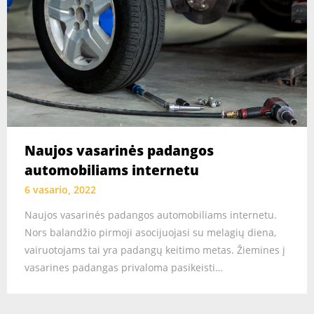
Naujos vasarinės padangos
automobiliams internetu
6 vasario, 2022
Naujos vasarinės padangos automobiliams internetu.
Nors balandžio pirmoji asocijuojasi su melagių diena,
vairuotojams tai yra padangų keitimo metas. Žiemines į
vasarines padangas privaloma pasikeisti…