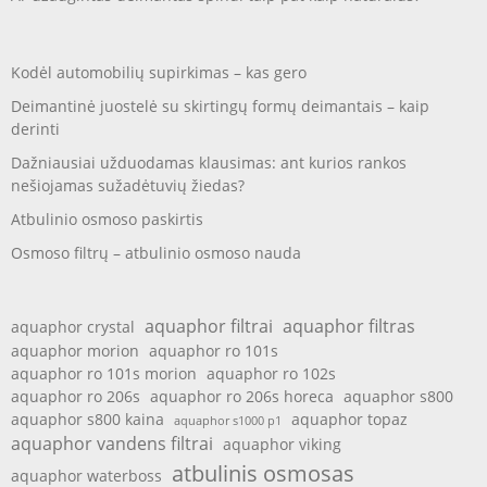
Kodėl automobilių supirkimas – kas gero
Deimantinė juostelė su skirtingų formų deimantais – kaip
derinti
Dažniausiai užduodamas klausimas: ant kurios rankos
nešiojamas sužadėtuvių žiedas?
Atbulinio osmoso paskirtis
Osmoso filtrų – atbulinio osmoso nauda
aquaphor filtrai
aquaphor filtras
aquaphor crystal
aquaphor morion
aquaphor ro 101s
aquaphor ro 101s morion
aquaphor ro 102s
aquaphor ro 206s
aquaphor ro 206s horeca
aquaphor s800
aquaphor s800 kaina
aquaphor topaz
aquaphor s1000 p1
aquaphor vandens filtrai
aquaphor viking
atbulinis osmosas
aquaphor waterboss