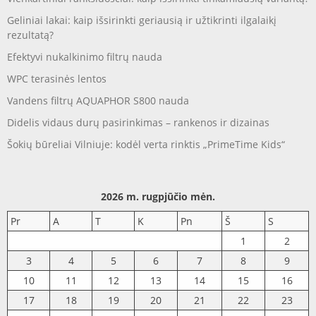
Geliniai lakai: kaip išsirinkti geriausią ir užtikrinti ilgalaikį
rezultatą?
Efektyvi nukalkinimo filtrų nauda
WPC terasinės lentos
Vandens filtrų AQUAPHOR S800 nauda
Didelis vidaus durų pasirinkimas – rankenos ir dizainas
Šokių būreliai Vilniuje: kodėl verta rinktis „PrimeTime Kids“
2026 m. rugpjūčio mėn.
Pr
A
T
K
Pn
Š
S
1
2
3
4
5
6
7
8
9
10
11
12
13
14
15
16
17
18
19
20
21
22
23