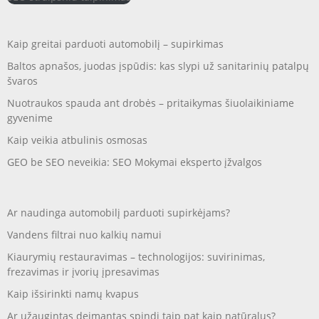
Kaip greitai parduoti automobilį – supirkimas
Baltos apnašos, juodas įspūdis: kas slypi už sanitarinių patalpų
švaros
Nuotraukos spauda ant drobės – pritaikymas šiuolaikiniame
gyvenime
Kaip veikia atbulinis osmosas
GEO be SEO neveikia: SEO Mokymai eksperto įžvalgos
Ar naudinga automobilį parduoti supirkėjams?
Vandens filtrai nuo kalkių namui
Kiaurymių restauravimas – technologijos: suvirinimas,
frezavimas ir įvorių įpresavimas
Kaip išsirinkti namų kvapus
Ar užaugintas deimantas spindi taip pat kaip natūralus?