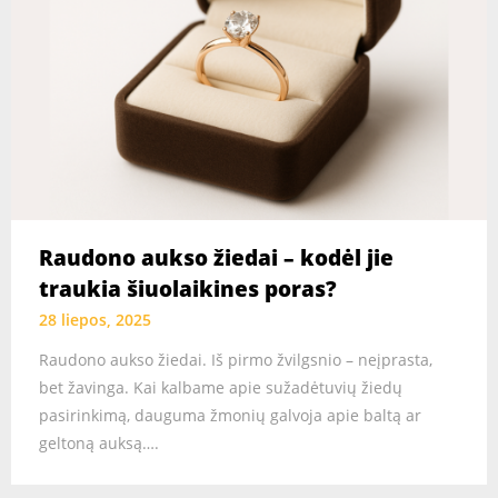
Raudono aukso žiedai – kodėl jie
traukia šiuolaikines poras?
28 liepos, 2025
Raudono aukso žiedai. Iš pirmo žvilgsnio – neįprasta,
bet žavinga. Kai kalbame apie sužadėtuvių žiedų
pasirinkimą, dauguma žmonių galvoja apie baltą ar
geltoną auksą….