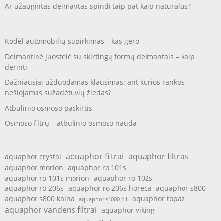
Ar užaugintas deimantas spindi taip pat kaip natūralus?
Kodėl automobilių supirkimas – kas gero
Deimantinė juostelė su skirtingų formų deimantais – kaip
derinti
Dažniausiai užduodamas klausimas: ant kurios rankos
nešiojamas sužadėtuvių žiedas?
Atbulinio osmoso paskirtis
Osmoso filtrų – atbulinio osmoso nauda
aquaphor filtrai
aquaphor filtras
aquaphor crystal
aquaphor morion
aquaphor ro 101s
aquaphor ro 101s morion
aquaphor ro 102s
aquaphor ro 206s
aquaphor ro 206s horeca
aquaphor s800
aquaphor s800 kaina
aquaphor topaz
aquaphor s1000 p1
aquaphor vandens filtrai
aquaphor viking