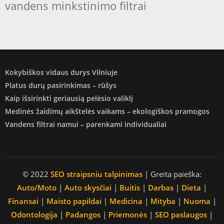
vandens minkstinimo filtrai
Kokybiškos vidaus durys Vilniuje
Platus durų pasirinkimas – rūšys
Kaip išsirinkti geriausią pelėsio valiklį
Medinės žaidimų aikštelės vaikams – ekologiškos pramogos
Vandens filtrai namui – parenkami individualiai
© 2022
SEO straipsniu talpinimas
| Greita paieška:
Auto/Moto
|
Auto skysčiai
|
Buitis
|
Darbas
|
Dieta
|
Finansai
|
Maisto papildai
|
Medicina
|
Mityba
|
Nuoma
|
Odontologija
|
Padangos
|
Priemonės
|
SEO paslaugos
|