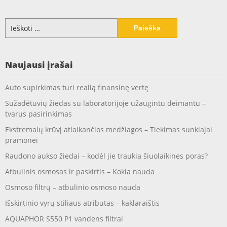
Ieškoti:
Naujausi įrašai
Auto supirkimas turi realią finansinę vertę
Sužadėtuvių žiedas su laboratorijoje užaugintu deimantu –
tvarus pasirinkimas
Ekstremalų krūvį atlaikančios medžiagos – Tiekimas sunkiajai
pramonei
Raudono aukso žiedai – kodėl jie traukia šiuolaikines poras?
Atbulinis osmosas ir paskirtis – Kokia nauda
Osmoso filtrų – atbulinio osmoso nauda
Išskirtinio vyrų stiliaus atributas – kaklaraištis
AQUAPHOR S550 P1 vandens filtrai