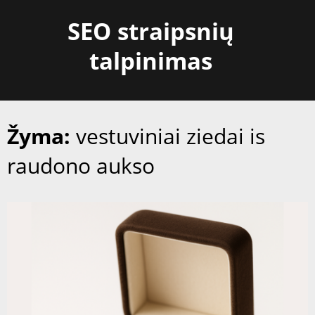
Skip
SEO straipsnių
to
content
talpinimas
Žyma:
vestuviniai ziedai is
raudono aukso