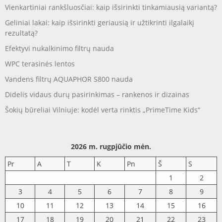
Vienkartiniai rankšluosčiai: kaip išsirinkti tinkamiausią variantą?
Geliniai lakai: kaip išsirinkti geriausią ir užtikrinti ilgalaikį
rezultatą?
Efektyvi nukalkinimo filtrų nauda
WPC terasinės lentos
Vandens filtrų AQUAPHOR S800 nauda
Didelis vidaus durų pasirinkimas – rankenos ir dizainas
Šokių būreliai Vilniuje: kodėl verta rinktis „PrimeTime Kids“
2026 m. rugpjūčio mėn.
Pr
A
T
K
Pn
Š
S
1
2
3
4
5
6
7
8
9
10
11
12
13
14
15
16
17
18
19
20
21
22
23