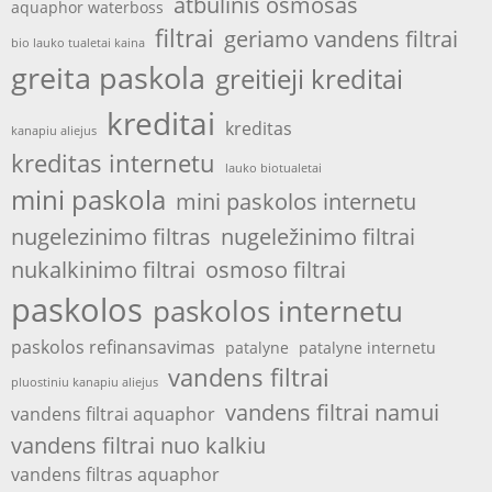
atbulinis osmosas
aquaphor waterboss
filtrai
geriamo vandens filtrai
bio lauko tualetai kaina
greita paskola
greitieji kreditai
kreditai
kreditas
kanapiu aliejus
kreditas internetu
lauko biotualetai
mini paskola
mini paskolos internetu
nugelezinimo filtras
nugeležinimo filtrai
nukalkinimo filtrai
osmoso filtrai
paskolos
paskolos internetu
paskolos refinansavimas
patalyne
patalyne internetu
vandens filtrai
pluostiniu kanapiu aliejus
vandens filtrai namui
vandens filtrai aquaphor
vandens filtrai nuo kalkiu
vandens filtras aquaphor