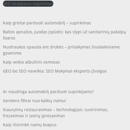
SEO straipsniu talpinimas
Kaip greitai parduoti automobilį – supirkimas
Baltos apnašos, juodas įspūdis: kas slypi už sanitarinių patalpų
švaros
Nuotraukos spauda ant drobės – pritaikymas šiuolaikiniame
gyvenime
Kaip veikia atbulinis osmosas
GEO be SEO neveikia: SEO Mokymai eksperto įžvalgos
Ar naudinga automobilį parduoti supirkėjams?
Vandens filtrai nuo kalkių namui
Kiaurymių restauravimas – technologijos: suvirinimas,
frezavimas ir įvorių įpresavimas
Kaip išsirinkti namų kvapus