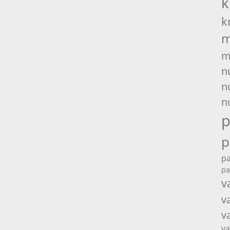
k
k
m
m
n
n
n
p
p
pa
pa
v
v
v
va