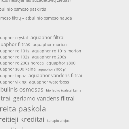
nkos nešiojamas sužadėtuvių žiedas?
bulinio osmoso paskirtis
moso filtrų – atbulinio osmoso nauda
aquaphor filtrai
uaphor crystal
uaphor filtras
aquaphor morion
uaphor ro 101s
aquaphor ro 101s morion
uaphor ro 102s
aquaphor ro 206s
uaphor ro 206s horeca
aquaphor s800
uaphor s800 kaina
aquaphor s1000 p1
aquaphor vandens filtrai
uaphor topaz
uaphor viking
aquaphor waterboss
tbulinis osmosas
bio lauko tualetai kaina
ltrai
geriamo vandens filtrai
reita paskola
reitieji kreditai
kanapiu aliejus