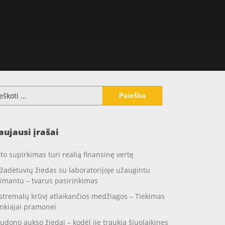
koti:
aujausi įrašai
to supirkimas turi realią finansinę vertę
žadėtuvių žiedas su laboratorijoje užaugintu
imantu – tvarus pasirinkimas
stremalų krūvį atlaikančios medžiagos – Tiekimas
nkiajai pramonei
udono aukso žiedai – kodėl jie traukia šiuolaikines