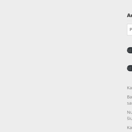
A
Ar
SE
SE
Ka
Ba
sa
Nu
ši
Ka