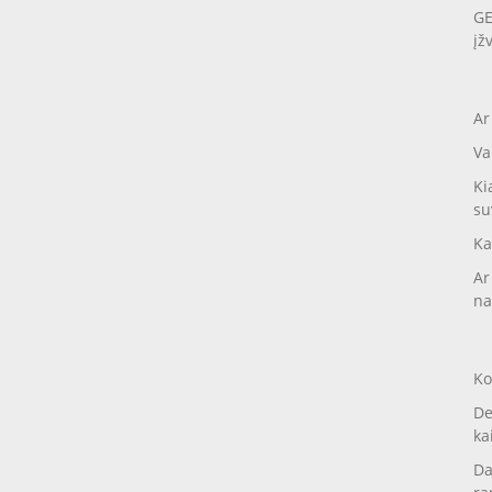
GE
įž
Ar
Va
Ki
su
Ka
Ar
na
Ko
De
ka
Da