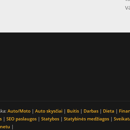
v
ška:
Auto/Moto
|
Auto skysčiai
|
Buitis
|
Darbas
|
Dieta
|
Fina
s
|
SEO paslaugos
|
Statybos
|
Statybinės medžiagos
|
Sveikat
rnetu
|