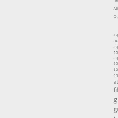
ra
At
Os
aq
aq
aq
aq
aq
aq
aq
aq
a
fi
g
g