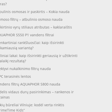
ras?
bulinis osmosas ir paskirtis – Kokia nauda
moso filtrų – atbulinio osmoso nauda
skirtinio vyrų stiliaus atributas – kaklaraištis
UAPHOR S550 P1 vandens filtrai
enkartiniai rankšluosčiai: kaip išsirinkti
nkamiausią variantą?
liniai lakai: kaip išsirinkti geriausią ir užtikrinti
galaikį rezultatą?
ektyvi nukalkinimo filtrų nauda
C terasinės lentos
ndens filtrų AQUAPHOR S800 nauda
delis vidaus durų pasirinkimas – rankenos ir
zainas
kių būreliai Vilniuje: kodėl verta rinktis
rimeTime Kids“