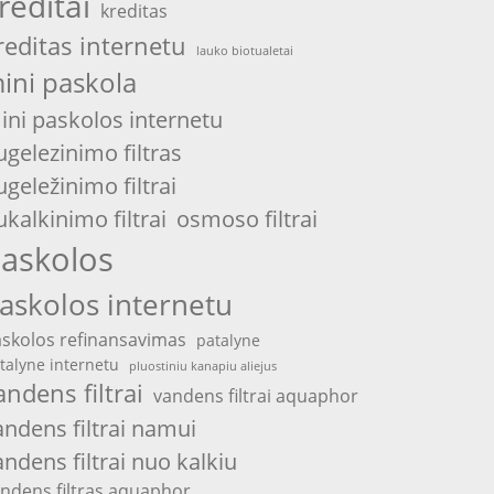
reditai
kreditas
reditas internetu
lauko biotualetai
ini paskola
ini paskolos internetu
ugelezinimo filtras
ugeležinimo filtrai
ukalkinimo filtrai
osmoso filtrai
askolos
askolos internetu
skolos refinansavimas
patalyne
talyne internetu
pluostiniu kanapiu aliejus
andens filtrai
vandens filtrai aquaphor
andens filtrai namui
andens filtrai nuo kalkiu
ndens filtras aquaphor