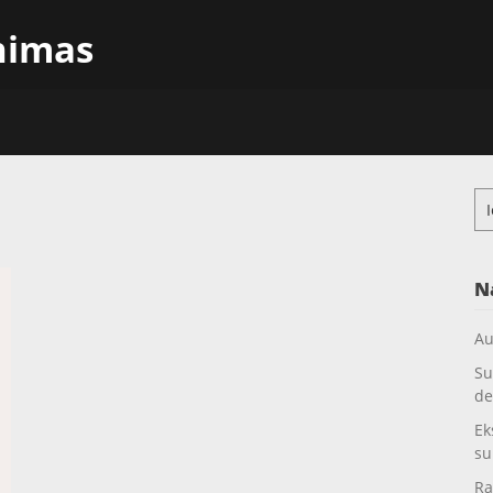
inimas
s
Ieš
N
Au
Su
de
Ek
su
Ra