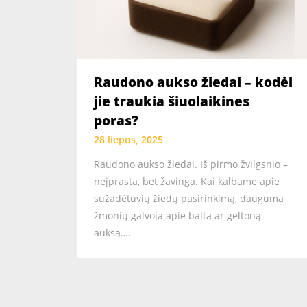
Raudono aukso žiedai – kodėl
jie traukia šiuolaikines
poras?
28 liepos, 2025
Raudono aukso žiedai. Iš pirmo žvilgsnio –
neįprasta, bet žavinga. Kai kalbame apie
sužadėtuvių žiedų pasirinkimą, dauguma
žmonių galvoja apie baltą ar geltoną
auksą….