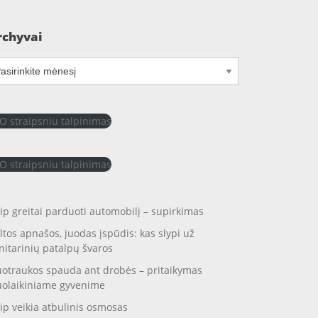
rchyvai
chyvai
O straipsniu talpinimas
O straipsniu talpinimas
ip greitai parduoti automobilį – supirkimas
ltos apnašos, juodas įspūdis: kas slypi už
nitarinių patalpų švaros
otraukos spauda ant drobės – pritaikymas
uolaikiniame gyvenime
ip veikia atbulinis osmosas