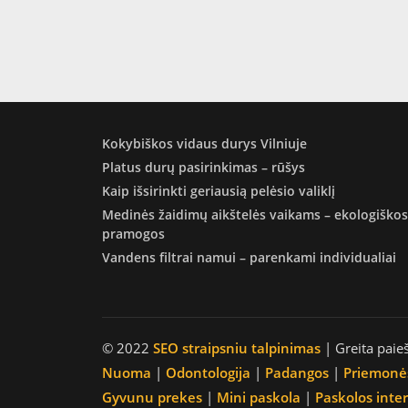
Kokybiškos vidaus durys Vilniuje
Platus durų pasirinkimas – rūšys
Kaip išsirinkti geriausią pelėsio valiklį
Medinės žaidimų aikštelės vaikams – ekologiškos
pramogos
Vandens filtrai namui – parenkami individualiai
© 2022
SEO straipsniu talpinimas
| Greita paie
Nuoma
|
Odontologija
|
Padangos
|
Priemonė
Gyvunu prekes
|
Mini paskola
|
Paskolos inte