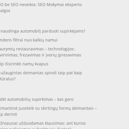
O be SEO neveikia: SEO Mokymai eksperto
valgos
 naudinga automobilį parduoti supirkėjams?
ndens filtrai nuo kalkių namui
aurymių restauravimas – technologijos:
virinimas, frezavimas ir įvorių įpresavimas
ip išsirinkti namų kvapus
 užaugintas deimantas spindi taip pat kaip
tūralus?
dėl automobilių supirkimas – kas gero
imantinė juostelė su skirtingų formų deimantais –
ip derinti
žniausiai užduodamas klausimas: ant kurios