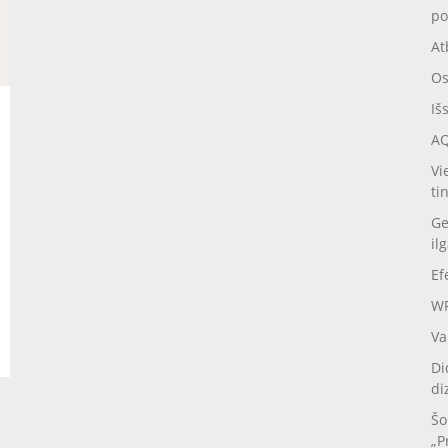
po
At
Os
Iš
AQ
Vi
ti
Ge
il
Ef
WP
Va
Di
di
Šo
„P