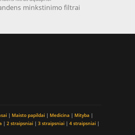
andens minkstinimo filtrai
nsai
|
Maisto papildai
|
Medicina
|
Mityba
|
a
|
2 straipsniai
|
3 straipsniai
|
4 straipsniai
|