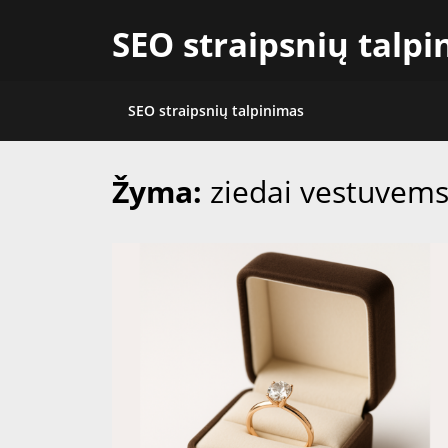
Skip
SEO straipsnių talp
to
content
SEO straipsnių talpinimas
Žyma:
ziedai vestuvem