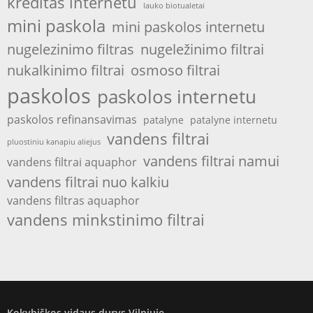
kreditas internetu
lauko biotualetai
mini paskola
mini paskolos internetu
nugelezinimo filtras
nugeležinimo filtrai
nukalkinimo filtrai
osmoso filtrai
paskolos
paskolos internetu
paskolos refinansavimas
patalyne
patalyne internetu
vandens filtrai
pluostiniu kanapiu aliejus
vandens filtrai namui
vandens filtrai aquaphor
vandens filtrai nuo kalkiu
vandens filtras aquaphor
vandens minkstinimo filtrai
Kokybiškos vidaus durys Vilniuje