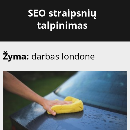
Skip
SEO straipsnių
to
content
talpinimas
Žyma:
darbas londone