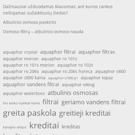
Dažniausiai užduodamas klausimas: ant kurios rankos
nešiojamas sužadėtuvių žiedas?
Atbulinio osmoso paskirtis
Osmoso filtrų – atbulinio osmoso nauda
aquaphor filtrai
aquaphor filtras
aquaphor crystal
aquaphor morion
aquaphor ro 101s
aquaphor ro 101s morion
aquaphor ro 102s
aquaphor ro 206s
aquaphor ro 206s horeca
aquaphor s800
aquaphor s800 kaina
aquaphor topaz
aquaphor s1000 p1
aquaphor vandens filtrai
aquaphor viking
atbulinis osmosas
aquaphor waterboss
filtrai
geriamo vandens filtrai
bio lauko tualetai kaina
greita paskola
greitieji kreditai
kreditai
kreditas
kanapiu aliejus