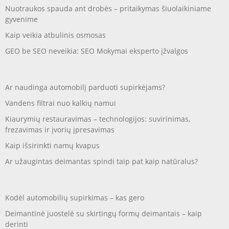
Nuotraukos spauda ant drobės – pritaikymas šiuolaikiniame
gyvenime
Kaip veikia atbulinis osmosas
GEO be SEO neveikia: SEO Mokymai eksperto įžvalgos
Ar naudinga automobilį parduoti supirkėjams?
Vandens filtrai nuo kalkių namui
Kiaurymių restauravimas – technologijos: suvirinimas,
frezavimas ir įvorių įpresavimas
Kaip išsirinkti namų kvapus
Ar užaugintas deimantas spindi taip pat kaip natūralus?
Kodėl automobilių supirkimas – kas gero
Deimantinė juostelė su skirtingų formų deimantais – kaip
derinti