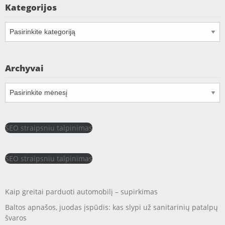
Kategorijos
Kategorijos
Archyvai
Archyvai
SEO straipsniu talpinimas
SEO straipsniu talpinimas
Kaip greitai parduoti automobilį – supirkimas
Baltos apnašos, juodas įspūdis: kas slypi už sanitarinių patalpų
švaros