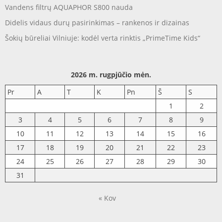
Vandens filtrų AQUAPHOR S800 nauda
Didelis vidaus durų pasirinkimas – rankenos ir dizainas
Šokių būreliai Vilniuje: kodėl verta rinktis „PrimeTime Kids“
2026 m. rugpjūčio mėn.
Pr
A
T
K
Pn
Š
S
1
2
3
4
5
6
7
8
9
10
11
12
13
14
15
16
17
18
19
20
21
22
23
24
25
26
27
28
29
30
31
« Kov