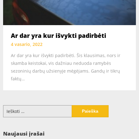
Ar dar yra kur išvykti padirbėti
4 vasario, 2022
Ar dar yra kur išvykti padirbėti. Šis klausimas, nors ir
skamba keistokai, vis dažniau neduoda ramybės
sezoninių darbų užsienyje mėgėjams. Gandų ir tikrų
faktų…
Ieškoti:
Naujausi įrašai