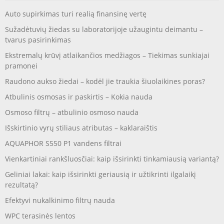
Auto supirkimas turi realią finansinę vertę
Sužadėtuvių žiedas su laboratorijoje užaugintu deimantu –
tvarus pasirinkimas
Ekstremalų krūvį atlaikančios medžiagos – Tiekimas sunkiajai
pramonei
Raudono aukso žiedai – kodėl jie traukia šiuolaikines poras?
Atbulinis osmosas ir paskirtis – Kokia nauda
Osmoso filtrų – atbulinio osmoso nauda
Išskirtinio vyrų stiliaus atributas – kaklaraištis
AQUAPHOR S550 P1 vandens filtrai
Vienkartiniai rankšluosčiai: kaip išsirinkti tinkamiausią variantą?
Geliniai lakai: kaip išsirinkti geriausią ir užtikrinti ilgalaikį
rezultatą?
Efektyvi nukalkinimo filtrų nauda
WPC terasinės lentos