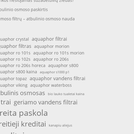
nkos nešiojamas sužadėtuvių žiedas?
bulinio osmoso paskirtis
moso filtrų – atbulinio osmoso nauda
aquaphor filtrai
uaphor crystal
uaphor filtras
aquaphor morion
uaphor ro 101s
aquaphor ro 101s morion
uaphor ro 102s
aquaphor ro 206s
uaphor ro 206s horeca
aquaphor s800
uaphor s800 kaina
aquaphor s1000 p1
aquaphor vandens filtrai
uaphor topaz
uaphor viking
aquaphor waterboss
tbulinis osmosas
bio lauko tualetai kaina
ltrai
geriamo vandens filtrai
reita paskola
reitieji kreditai
kanapiu aliejus