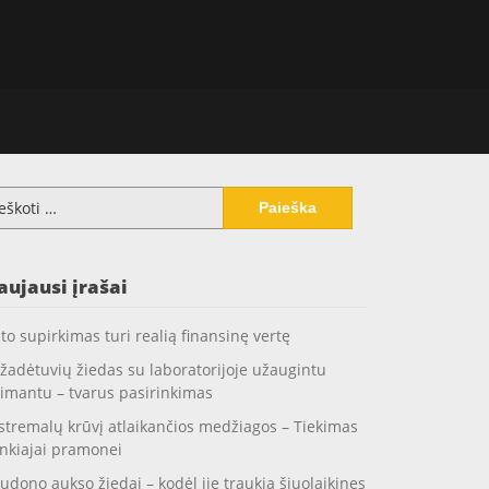
koti:
aujausi įrašai
to supirkimas turi realią finansinę vertę
žadėtuvių žiedas su laboratorijoje užaugintu
imantu – tvarus pasirinkimas
stremalų krūvį atlaikančios medžiagos – Tiekimas
nkiajai pramonei
udono aukso žiedai – kodėl jie traukia šiuolaikines