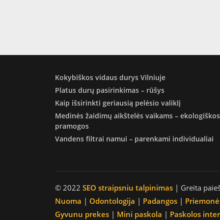
Kokybiškos vidaus durys Vilniuje
Platus durų pasirinkimas – rūšys
Kaip išsirinkti geriausią pelėsio valiklį
Medinės žaidimų aikštelės vaikams – ekologiškos
pramogos
Vandens filtrai namui – parenkami individualiai
© 2022
SEO straipsniu talpinimas
| Greita paie
Nuoma
|
Odontologija
|
Padangos
|
Priemonė
Gyvunu prekes
|
Mini paskola
|
Paskolos inte