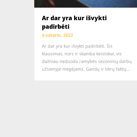
Ar dar yra kur išvykti
padirbėti
4 vasario, 2022
Ar dar yra kur išvykti padirbėti. Šis
klausimas, nors ir skamba keistokai, vis
dažniau neduoda ramybės sezoninių darbų
užsienyje mėgėjams. Gandų ir tikrų faktų…