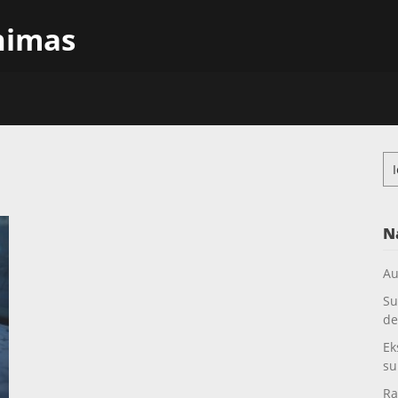
inimas
Ieš
N
Au
Su
de
Ek
su
Ra