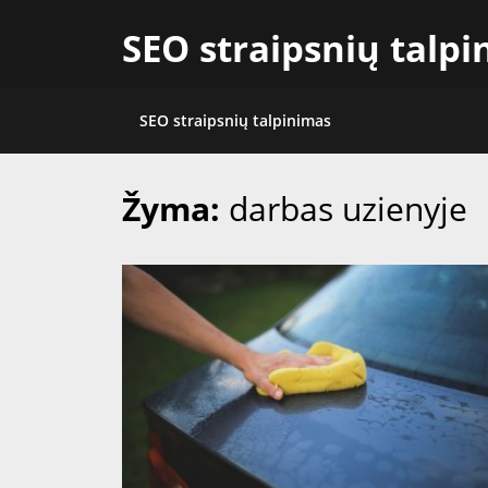
Skip
SEO straipsnių talp
to
content
SEO straipsnių talpinimas
Žyma:
darbas uzienyje