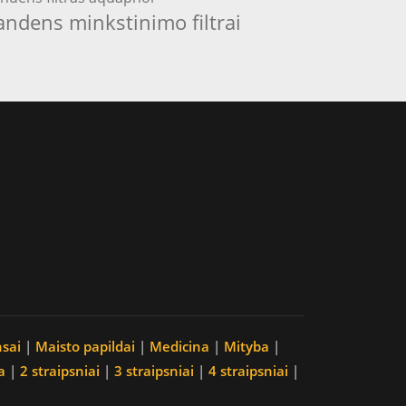
andens minkstinimo filtrai
nsai
|
Maisto papildai
|
Medicina
|
Mityba
|
a
|
2 straipsniai
|
3 straipsniai
|
4 straipsniai
|