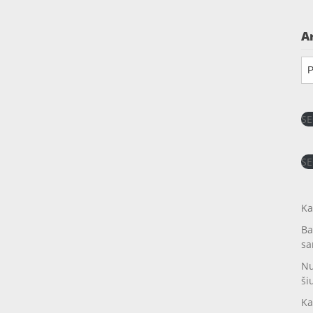
A
Ar
SE
SE
Ka
Ba
sa
Nu
ši
Ka