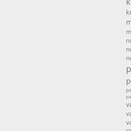
k
k
m
m
n
n
n
p
p
pa
pa
v
v
v
va