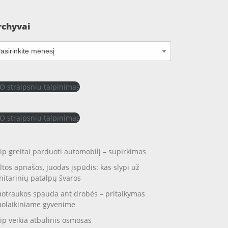
rchyvai
chyvai
O straipsniu talpinimas
O straipsniu talpinimas
ip greitai parduoti automobilį – supirkimas
ltos apnašos, juodas įspūdis: kas slypi už
nitarinių patalpų švaros
otraukos spauda ant drobės – pritaikymas
uolaikiniame gyvenime
ip veikia atbulinis osmosas