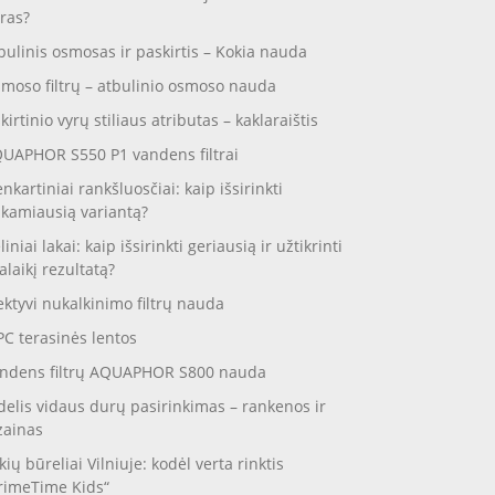
ras?
bulinis osmosas ir paskirtis – Kokia nauda
moso filtrų – atbulinio osmoso nauda
skirtinio vyrų stiliaus atributas – kaklaraištis
UAPHOR S550 P1 vandens filtrai
enkartiniai rankšluosčiai: kaip išsirinkti
nkamiausią variantą?
liniai lakai: kaip išsirinkti geriausią ir užtikrinti
galaikį rezultatą?
ektyvi nukalkinimo filtrų nauda
C terasinės lentos
ndens filtrų AQUAPHOR S800 nauda
delis vidaus durų pasirinkimas – rankenos ir
zainas
kių būreliai Vilniuje: kodėl verta rinktis
rimeTime Kids“