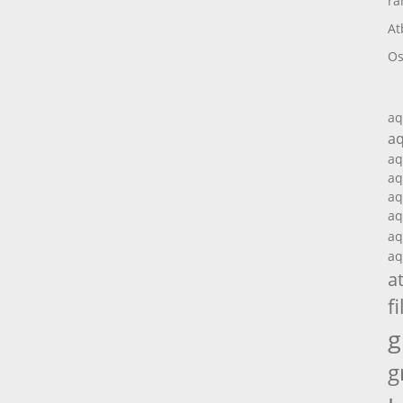
ra
At
Os
aq
aq
aq
aq
aq
aq
aq
aq
a
fi
g
g