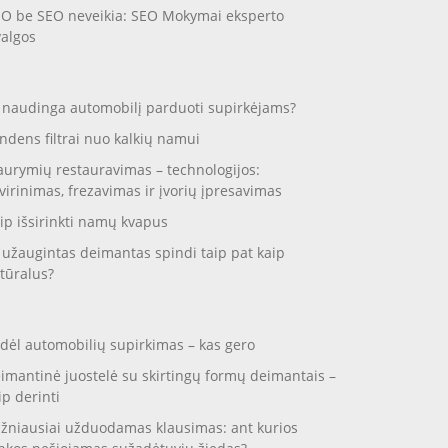
O be SEO neveikia: SEO Mokymai eksperto
valgos
 naudinga automobilį parduoti supirkėjams?
ndens filtrai nuo kalkių namui
aurymių restauravimas – technologijos:
virinimas, frezavimas ir įvorių įpresavimas
ip išsirinkti namų kvapus
 užaugintas deimantas spindi taip pat kaip
tūralus?
dėl automobilių supirkimas – kas gero
imantinė juostelė su skirtingų formų deimantais –
ip derinti
žniausiai užduodamas klausimas: ant kurios