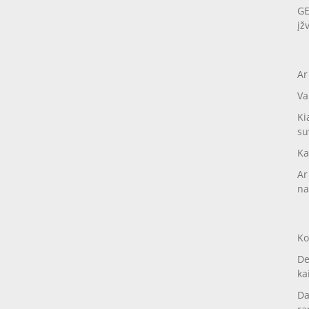
GE
įž
Ar
Va
Ki
su
Ka
Ar
na
Ko
De
ka
Da