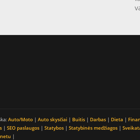
v
ška:
Auto/Moto
|
Auto skysčiai
|
Buitis
|
Darbas
|
Dieta
|
Fina
s
|
SEO paslaugos
|
Statybos
|
Statybinės medžiagos
|
Sveikat
rnetu
|