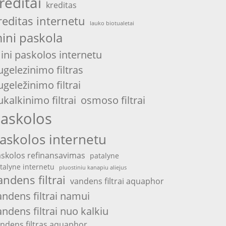
reditai
kreditas
reditas internetu
lauko biotualetai
ini paskola
ini paskolos internetu
ugelezinimo filtras
ugeležinimo filtrai
ukalkinimo filtrai
osmoso filtrai
askolos
askolos internetu
skolos refinansavimas
patalyne
talyne internetu
pluostiniu kanapiu aliejus
andens filtrai
vandens filtrai aquaphor
andens filtrai namui
andens filtrai nuo kalkiu
ndens filtras aquaphor