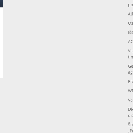
po
At
Os
Iš
AQ
Vi
ti
Ge
il
Ef
WP
Va
Di
di
Šo
„P