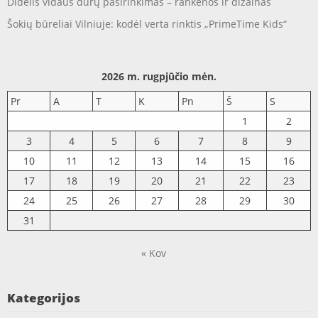
Didelis vidaus durų pasirinkimas – rankenos ir dizainas
Šokių būreliai Vilniuje: kodėl verta rinktis „PrimeTime Kids“
2026 m. rugpjūčio mėn.
Pr
A
T
K
Pn
Š
S
1
2
3
4
5
6
7
8
9
10
11
12
13
14
15
16
17
18
19
20
21
22
23
24
25
26
27
28
29
30
31
« Kov
Kategorijos