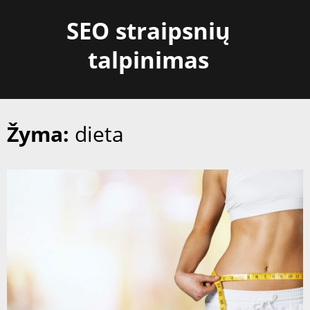
Skip
SEO straipsnių
to
content
talpinimas
Žyma:
dieta