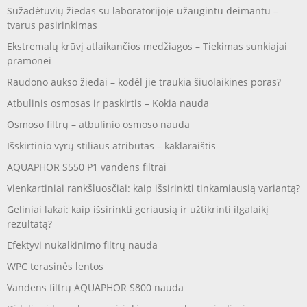
Sužadėtuvių žiedas su laboratorijoje užaugintu deimantu –
tvarus pasirinkimas
Ekstremalų krūvį atlaikančios medžiagos – Tiekimas sunkiajai
pramonei
Raudono aukso žiedai – kodėl jie traukia šiuolaikines poras?
Atbulinis osmosas ir paskirtis – Kokia nauda
Osmoso filtrų – atbulinio osmoso nauda
Išskirtinio vyrų stiliaus atributas – kaklaraištis
AQUAPHOR S550 P1 vandens filtrai
Vienkartiniai rankšluosčiai: kaip išsirinkti tinkamiausią variantą?
Geliniai lakai: kaip išsirinkti geriausią ir užtikrinti ilgalaikį
rezultatą?
Efektyvi nukalkinimo filtrų nauda
WPC terasinės lentos
Vandens filtrų AQUAPHOR S800 nauda