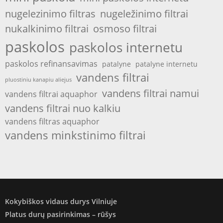
nugelezinimo filtras
nugeležinimo filtrai
nukalkinimo filtrai
osmoso filtrai
paskolos
paskolos internetu
paskolos refinansavimas
patalyne
patalyne internetu
vandens filtrai
pluostiniu kanapiu aliejus
vandens filtrai namui
vandens filtrai aquaphor
vandens filtrai nuo kalkiu
vandens filtras aquaphor
vandens minkstinimo filtrai
Kokybiškos vidaus durys Vilniuje
Platus durų pasirinkimas – rūšys