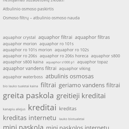
Atbulinio osmoso paskirtis
Osmoso filtrų – atbulinio osmoso nauda
aquaphor filtrai
aquaphor filtras
aquaphor crystal
aquaphor morion
aquaphor ro 101s
aquaphor ro 101s morion
aquaphor ro 102s
aquaphor ro 206s
aquaphor ro 206s horeca
aquaphor s800
aquaphor s800 kaina
aquaphor topaz
aquaphor s1000 p1
aquaphor vandens filtrai
aquaphor viking
atbulinis osmosas
aquaphor waterboss
filtrai
geriamo vandens filtrai
bio lauko tualetai kaina
greita paskola
greitieji kreditai
kreditai
kreditas
kanapiu aliejus
kreditas internetu
lauko biotualetai
mini paskola
mini paskolos internetu