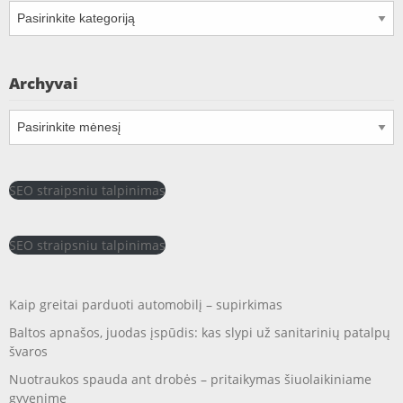
Kategorijos
Archyvai
Archyvai
SEO straipsniu talpinimas
SEO straipsniu talpinimas
Kaip greitai parduoti automobilį – supirkimas
Baltos apnašos, juodas įspūdis: kas slypi už sanitarinių patalpų
švaros
Nuotraukos spauda ant drobės – pritaikymas šiuolaikiniame
gyvenime