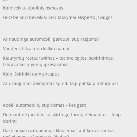
Kaip veikia atbulinis osmosas
GEO be SEO neveikia: SEO Mokymai eksperto įžvalgos
Ar naudinga automobilį parduoti supirkėjams?
Vandens filtrai nuo kalkių namui
Kiaurymių restauravimas – technologijos: suvirinimas,
frezavimas ir įvorių įpresavimas
Kaip išsirinkti namų kvapus
Ar užaugintas deimantas spindi taip pat kaip natūralus?
Kodėl automobilių supirkimas – kas gero
Deimantinė juostelė su skirtingų formų deimantais – kaip
derinti
Dažniausiai užduodamas klausimas: ant kurios rankos
nešiojamas sužadėtuvių žiedas?