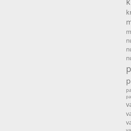
k
k
m
m
n
n
n
p
p
pa
pa
v
v
v
va