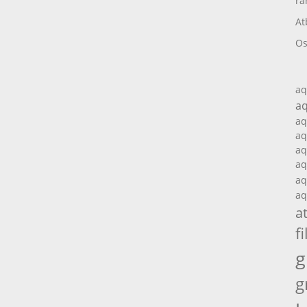
ra
At
Os
aq
aq
aq
aq
aq
aq
aq
aq
a
fi
g
g