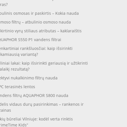
ras?
bulinis osmosas ir paskirtis – Kokia nauda
moso filtrų – atbulinio osmoso nauda
skirtinio vyrų stiliaus atributas – kaklaraištis
UAPHOR S550 P1 vandens filtrai
enkartiniai rankšluosčiai: kaip išsirinkti
nkamiausią variantą?
liniai lakai: kaip išsirinkti geriausią ir užtikrinti
galaikį rezultatą?
ektyvi nukalkinimo filtrų nauda
C terasinės lentos
ndens filtrų AQUAPHOR S800 nauda
delis vidaus durų pasirinkimas – rankenos ir
zainas
kių būreliai Vilniuje: kodėl verta rinktis
rimeTime Kids“