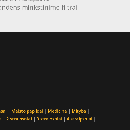
andens minkstinimo filtrai
nsai
|
Maisto papildai
|
Medicina
|
Mityba
|
a
|
2 straipsniai
|
3 straipsniai
|
4 straipsniai
|