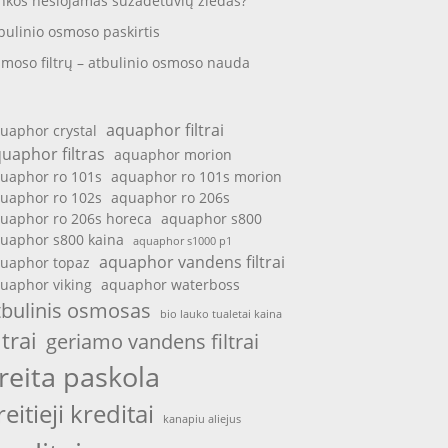
nkos nešiojamas sužadėtuvių žiedas?
bulinio osmoso paskirtis
moso filtrų – atbulinio osmoso nauda
aquaphor filtrai
uaphor crystal
uaphor filtras
aquaphor morion
uaphor ro 101s
aquaphor ro 101s morion
uaphor ro 102s
aquaphor ro 206s
uaphor ro 206s horeca
aquaphor s800
uaphor s800 kaina
aquaphor s1000 p1
aquaphor vandens filtrai
uaphor topaz
uaphor viking
aquaphor waterboss
tbulinis osmosas
bio lauko tualetai kaina
ltrai
geriamo vandens filtrai
reita paskola
reitieji kreditai
kanapiu aliejus