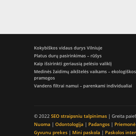
Kokybiškos vidaus durys Vilniuje
Platus durų pasirinkimas – rūšys
Kaip išsirinkti geriausią pelėsio valiklį
Medinės žaidimų aikštelės vaikams – ekologiškos
pramogos
Vandens filtrai namui – parenkami individualiai
© 2022
SEO straipsniu talpinimas
| Greita paie
Nuoma
|
Odontologija
|
Padangos
|
Priemonė
Gyvunu prekes
|
Mini paskola
|
Paskolos inte