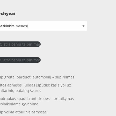
rchyvai
chyvai
O straipsniu talpinimas
O straipsniu talpinimas
ip greitai parduoti automobilį – supirkimas
ltos apnašos, juodas įspūdis: kas slypi už
nitarinių patalpų švaros
otraukos spauda ant drobės – pritaikymas
uolaikiniame gyvenime
ip veikia atbulinis osmosas