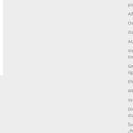
po
At
Os
Iš
AQ
Vi
ti
Ge
il
Ef
WP
Va
Di
di
Šo
„P