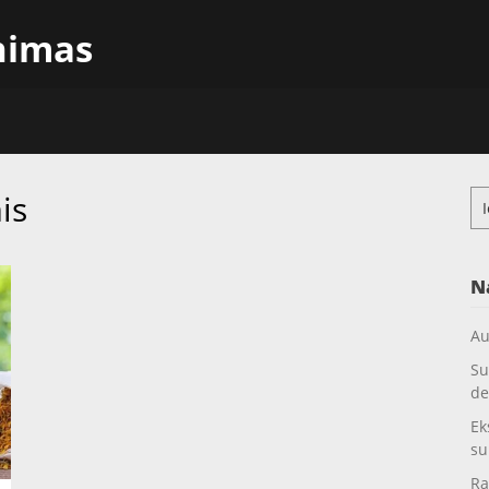
inimas
is
Ieš
N
Au
Su
de
Ek
su
Ra