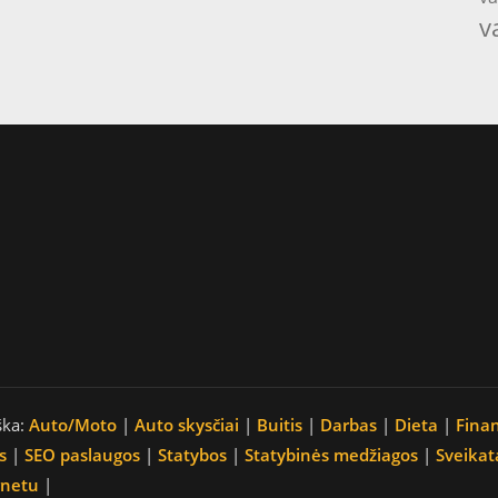
v
ška:
Auto/Moto
|
Auto skysčiai
|
Buitis
|
Darbas
|
Dieta
|
Fina
s
|
SEO paslaugos
|
Statybos
|
Statybinės medžiagos
|
Sveikat
rnetu
|