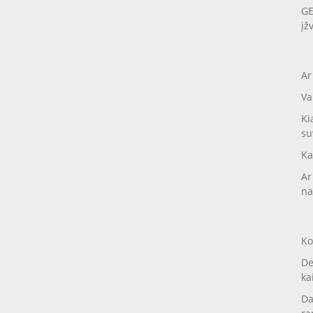
GE
įž
Ar
Va
Ki
su
Ka
Ar
na
Ko
De
ka
Da