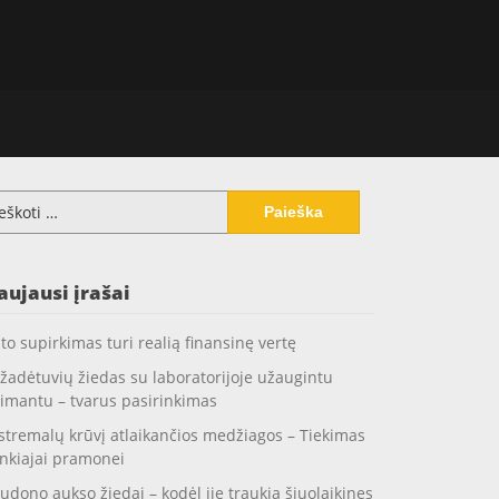
koti:
aujausi įrašai
to supirkimas turi realią finansinę vertę
žadėtuvių žiedas su laboratorijoje užaugintu
imantu – tvarus pasirinkimas
stremalų krūvį atlaikančios medžiagos – Tiekimas
nkiajai pramonei
udono aukso žiedai – kodėl jie traukia šiuolaikines