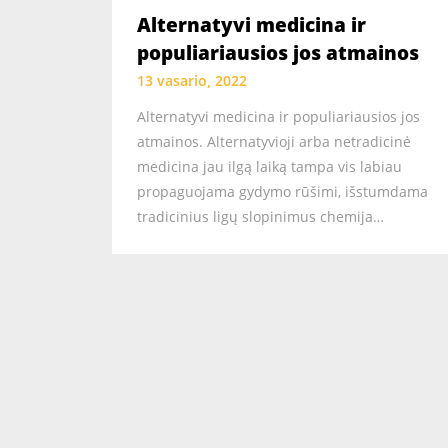
Alternatyvi medicina ir
populiariausios jos atmainos
13 vasario, 2022
Alternatyvi medicina ir populiariausios jos
atmainos. Alternatyvioji arba netradicinė
medicina jau ilgą laiką tampa vis labiau
propaguojama gydymo rūšimi, išstumdama
tradicinius ligų slopinimus chemija…