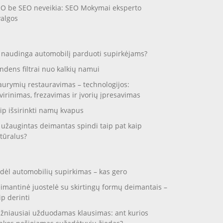
O be SEO neveikia: SEO Mokymai eksperto
valgos
 naudinga automobilį parduoti supirkėjams?
ndens filtrai nuo kalkių namui
aurymių restauravimas – technologijos:
virinimas, frezavimas ir įvorių įpresavimas
ip išsirinkti namų kvapus
 užaugintas deimantas spindi taip pat kaip
tūralus?
dėl automobilių supirkimas – kas gero
imantinė juostelė su skirtingų formų deimantais –
ip derinti
žniausiai užduodamas klausimas: ant kurios