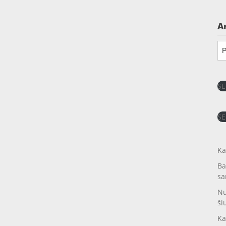
A
Ar
SE
SE
Ka
Ba
sa
Nu
ši
Ka