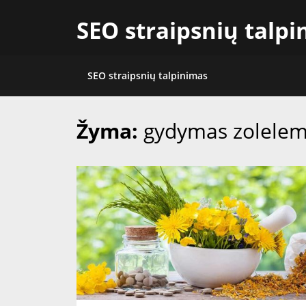
Skip
SEO straipsnių talp
to
content
SEO straipsnių talpinimas
Žyma:
gydymas zolelem