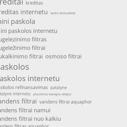
reditai
kreditas
reditas internetu
lauko biotualetai
ini paskola
ini paskolos internetu
ugelezinimo filtras
ugeležinimo filtrai
ukalkinimo filtrai
osmoso filtrai
askolos
askolos internetu
skolos refinansavimas
patalyne
talyne internetu
pluostiniu kanapiu aliejus
andens filtrai
vandens filtrai aquaphor
andens filtrai namui
andens filtrai nuo kalkiu
ndens filtras aquaphor