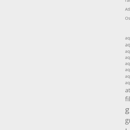
ra
At
Os
aq
aq
aq
aq
aq
aq
aq
aq
a
fi
g
g