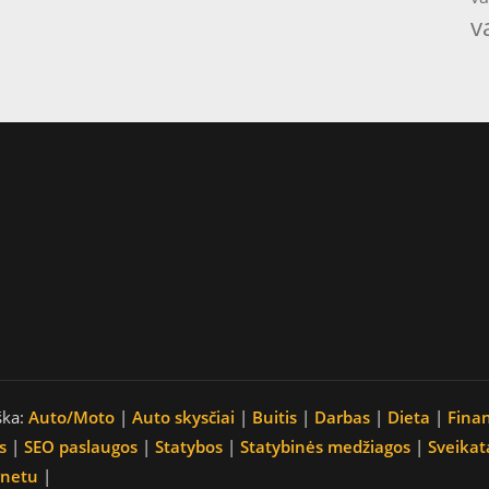
v
ška:
Auto/Moto
|
Auto skysčiai
|
Buitis
|
Darbas
|
Dieta
|
Fina
s
|
SEO paslaugos
|
Statybos
|
Statybinės medžiagos
|
Sveikat
rnetu
|