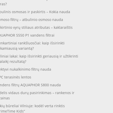
ras?
bulinis osmosas ir paskirtis – Kokia nauda
moso filtrų – atbulinio osmoso nauda
skirtinio vyrų stiliaus atributas – kaklaraištis
UAPHOR S550 P1 vandens filtrai
enkartiniai rankšluosčiai: kaip išsirinkti
nkamiausią variantą?
liniai lakai: kaip išsirinkti geriausią ir užtikrinti
galaikį rezultatą?
ektyvi nukalkinimo filtrų nauda
C terasinės lentos
ndens filtrų AQUAPHOR S800 nauda
delis vidaus durų pasirinkimas – rankenos ir
zainas
kių būreliai Vilniuje: kodėl verta rinktis
rimeTime Kids“