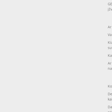
GE
įž
Ar
Va
Ki
su
Ka
Ar
na
Ko
De
ka
Da