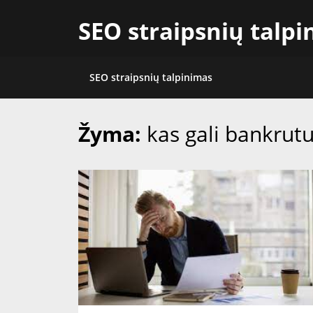
Skip
SEO straipsnių talp
to
content
SEO straipsnių talpinimas
Žyma:
kas gali bankrutu