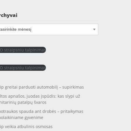
rchyvai
chyvai
O straipsniu talpinimas
O straipsniu talpinimas
ip greitai parduoti automobilį – supirkimas
ltos apnašos, juodas įspūdis: kas slypi už
nitarinių patalpų švaros
otraukos spauda ant drobės – pritaikymas
uolaikiniame gyvenime
ip veikia atbulinis osmosas