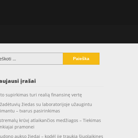
koti:
aujausi įrašai
to supirkimas turi realią finansinę vertę
žadėtuvių žiedas su laboratorijoje užaugintu
imantu – tvarus pasirinkimas
stremalų krūvį atlaikančios medžiagos – Tiekimas
nkiajai pramonei
udono aukso žiedai – kodėl jie traukia šiuolaikines