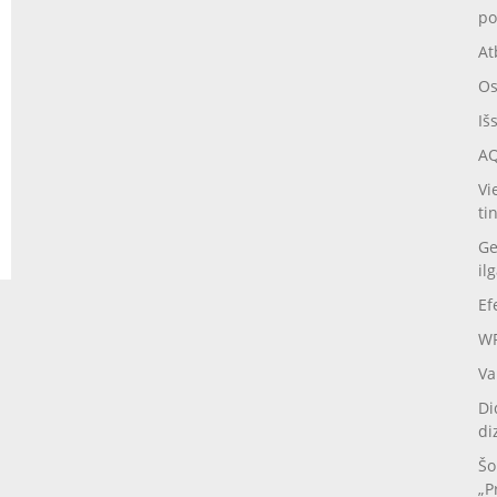
po
At
Os
Iš
AQ
Vi
ti
Ge
il
Ef
WP
Va
Di
di
Šo
„P