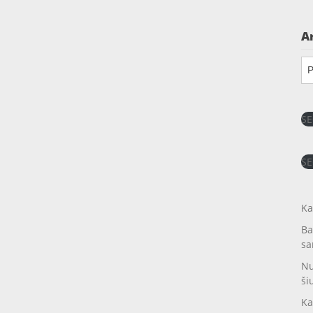
A
Ar
SE
SE
Ka
Ba
sa
Nu
ši
Ka