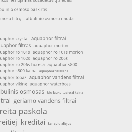
nkos nešiojamas sužadėtuvių žiedas?
bulinio osmoso paskirtis
moso filtrų – atbulinio osmoso nauda
aquaphor filtrai
uaphor crystal
uaphor filtras
aquaphor morion
uaphor ro 101s
aquaphor ro 101s morion
uaphor ro 102s
aquaphor ro 206s
uaphor ro 206s horeca
aquaphor s800
uaphor s800 kaina
aquaphor s1000 p1
aquaphor vandens filtrai
uaphor topaz
uaphor viking
aquaphor waterboss
tbulinis osmosas
bio lauko tualetai kaina
ltrai
geriamo vandens filtrai
reita paskola
reitieji kreditai
kanapiu aliejus