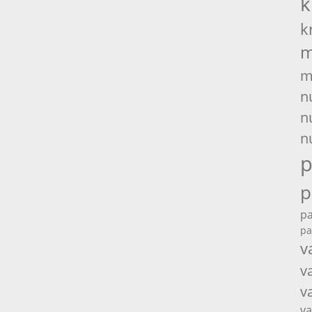
k
k
m
m
n
n
n
p
p
pa
pa
v
v
v
va