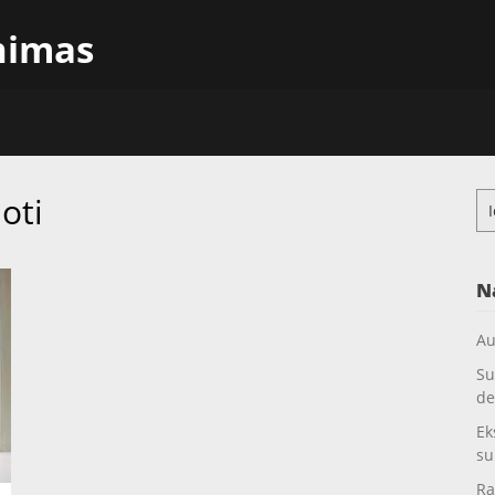
inimas
oti
Ieš
N
Au
Su
de
Ek
su
Ra