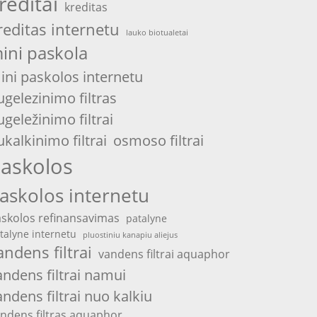
reditai
kreditas
reditas internetu
lauko biotualetai
ini paskola
ini paskolos internetu
ugelezinimo filtras
ugeležinimo filtrai
ukalkinimo filtrai
osmoso filtrai
askolos
askolos internetu
skolos refinansavimas
patalyne
talyne internetu
pluostiniu kanapiu aliejus
andens filtrai
vandens filtrai aquaphor
andens filtrai namui
andens filtrai nuo kalkiu
ndens filtras aquaphor