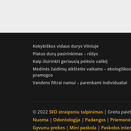
Kokybiškos vidaus durys Vilniuje
Platus durų pasirinkimas – rūšys
Kaip išsirinkti geriausią pelėsio valiklį
Medinės žaidimų aikštelės vaikams – ekologiškos
pramogos
Vandens filtrai namui – parenkami individualiai
© 2022
SEO straipsniu talpinimas
| Greita paie
Nuoma
|
Odontologija
|
Padangos
|
Priemonė
Gyvunu prekes
|
Mini paskola
|
Paskolos inte