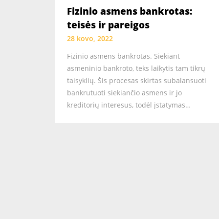
Fizinio asmens bankrotas:
teisės ir pareigos
28 kovo, 2022
Fizinio asmens bankrotas. Siekiant
asmeninio bankroto, teks laikytis tam tikrų
taisyklių. Šis procesas skirtas subalansuoti
bankrutuoti siekiančio asmens ir jo
kreditorių interesus, todėl įstatymas…