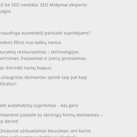
O be SEO neveikia: SEO Mokymai eksperto
valgos
 naudinga automobilį parduoti supirkėjams?
ndens filtrai nuo kalkių namui
aurymių restauravimas – technologijos:
virinimas, frezavimas ir įvorių įpresavimas
ip išsirinkti namų kvapus
 užaugintas deimantas spindi taip pat kaip
tūralus?
dėl automobilių supirkimas – kas gero
imantinė juostelė su skirtingų formų deimantais –
ip derinti
žniausiai užduodamas klausimas: ant kurios