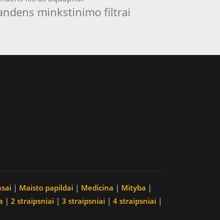
andens minkstinimo filtrai
nsai
|
Maisto papildai
|
Medicina
|
Mityba
|
a
|
2 straipsniai
|
3 straipsniai
|
4 straipsniai
|