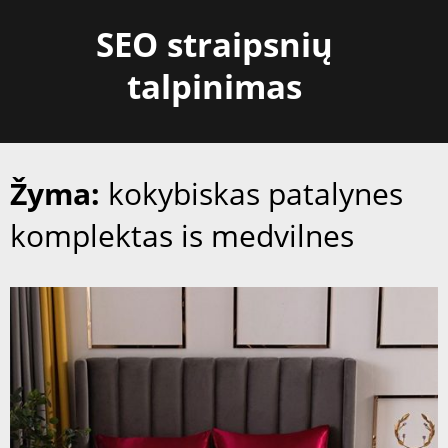
Skip
SEO straipsnių
to
content
talpinimas
Žyma:
kokybiskas patalynes
komplektas is medvilnes