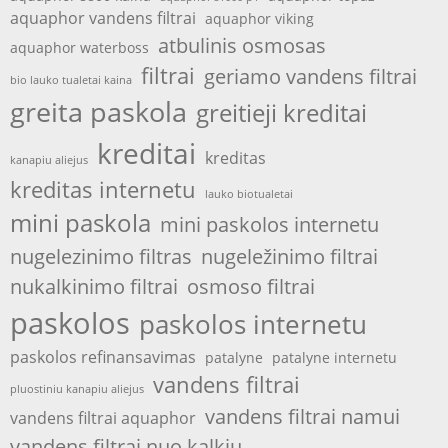
aquaphor vandens filtrai
aquaphor viking
atbulinis osmosas
aquaphor waterboss
filtrai
geriamo vandens filtrai
bio lauko tualetai kaina
greita paskola
greitieji kreditai
kreditai
kreditas
kanapiu aliejus
kreditas internetu
lauko biotualetai
mini paskola
mini paskolos internetu
nugelezinimo filtras
nugeležinimo filtrai
nukalkinimo filtrai
osmoso filtrai
paskolos
paskolos internetu
paskolos refinansavimas
patalyne
patalyne internetu
vandens filtrai
pluostiniu kanapiu aliejus
vandens filtrai namui
vandens filtrai aquaphor
vandens filtrai nuo kalkiu