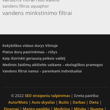
vandens filtras aquaphor
vandens minkstinimo filtrai
Kokybiškos vidaus durys Vilniuje
Platus durų pasirinkimas – rūšys
Kaip išsirinkti geriausią pelėsio valiklį
Medinės žaidimų aikštelės vaikams – ekologiškos pramogos
Vandens filtrai namui – parenkami individualiai
© 2022
SEO straipsniu talpinimas
| Greita paieška:
Auto/Moto
|
Auto skysčiai
|
Buitis
|
Darbas
|
Dieta
|
Finansai
|
Maisto papildai
|
Medicina
|
Mityba
|
Nuoma
|