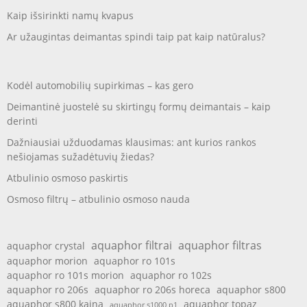
Kaip išsirinkti namų kvapus
Ar užaugintas deimantas spindi taip pat kaip natūralus?
Kodėl automobilių supirkimas – kas gero
Deimantinė juostelė su skirtingų formų deimantais – kaip
derinti
Dažniausiai užduodamas klausimas: ant kurios rankos
nešiojamas sužadėtuvių žiedas?
Atbulinio osmoso paskirtis
Osmoso filtrų – atbulinio osmoso nauda
aquaphor filtrai
aquaphor filtras
aquaphor crystal
aquaphor morion
aquaphor ro 101s
aquaphor ro 101s morion
aquaphor ro 102s
aquaphor ro 206s
aquaphor ro 206s horeca
aquaphor s800
aquaphor s800 kaina
aquaphor topaz
aquaphor s1000 p1