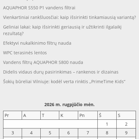
AQUAPHOR S550 P1 vandens filtrai
Vienkartiniai rankšluosčiai: kaip išsirinkti tinkamiausią variantą?
Geliniai lakai: kaip išsirinkti geriausią ir užtikrinti ilgalaikį
rezultatą?
Efektyvi nukalkinimo filtrų nauda
WPC terasinės lentos
Vandens filtrų AQUAPHOR S800 nauda
Didelis vidaus durų pasirinkimas – rankenos ir dizainas
Šokių būreliai Vilniuje: kodėl verta rinktis „PrimeTime Kids“
2026 m. rugpjūčio mėn.
Pr
A
T
K
Pn
Š
S
1
2
3
4
5
6
7
8
9