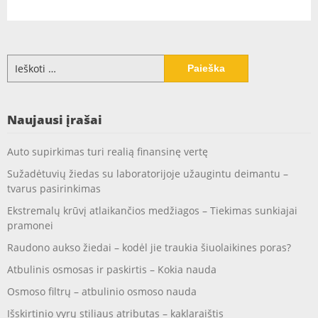
Ieškoti:
Naujausi įrašai
Auto supirkimas turi realią finansinę vertę
Sužadėtuvių žiedas su laboratorijoje užaugintu deimantu –
tvarus pasirinkimas
Ekstremalų krūvį atlaikančios medžiagos – Tiekimas sunkiajai
pramonei
Raudono aukso žiedai – kodėl jie traukia šiuolaikines poras?
Atbulinis osmosas ir paskirtis – Kokia nauda
Osmoso filtrų – atbulinio osmoso nauda
Išskirtinio vyrų stiliaus atributas – kaklaraištis