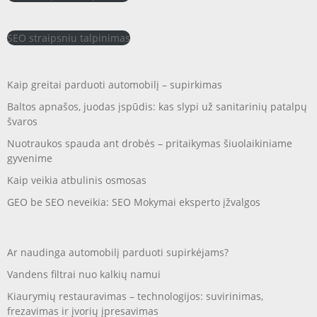
SEO straipsniu talpinimas
Kaip greitai parduoti automobilį – supirkimas
Baltos apnašos, juodas įspūdis: kas slypi už sanitarinių patalpų
švaros
Nuotraukos spauda ant drobės – pritaikymas šiuolaikiniame
gyvenime
Kaip veikia atbulinis osmosas
GEO be SEO neveikia: SEO Mokymai eksperto įžvalgos
Ar naudinga automobilį parduoti supirkėjams?
Vandens filtrai nuo kalkių namui
Kiaurymių restauravimas – technologijos: suvirinimas,
frezavimas ir įvorių įpresavimas