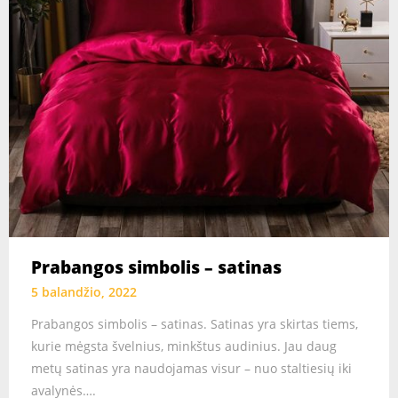
Prabangos simbolis – satinas
5 balandžio, 2022
Prabangos simbolis – satinas. Satinas yra skirtas tiems,
kurie mėgsta švelnius, minkštus audinius. Jau daug
metų satinas yra naudojamas visur – nuo staltiesių iki
avalynės….