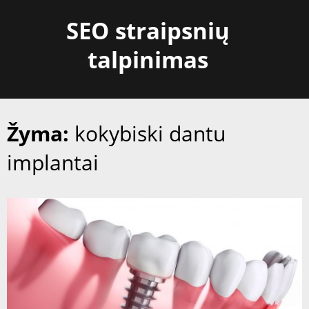
Skip
SEO straipsnių
to
content
talpinimas
Žyma:
kokybiski dantu
implantai