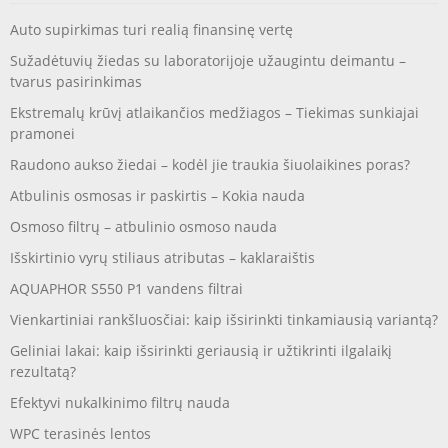
Auto supirkimas turi realią finansinę vertę
Sužadėtuvių žiedas su laboratorijoje užaugintu deimantu –
tvarus pasirinkimas
Ekstremalų krūvį atlaikančios medžiagos – Tiekimas sunkiajai
pramonei
Raudono aukso žiedai – kodėl jie traukia šiuolaikines poras?
Atbulinis osmosas ir paskirtis – Kokia nauda
Osmoso filtrų – atbulinio osmoso nauda
Išskirtinio vyrų stiliaus atributas – kaklaraištis
AQUAPHOR S550 P1 vandens filtrai
Vienkartiniai rankšluosčiai: kaip išsirinkti tinkamiausią variantą?
Geliniai lakai: kaip išsirinkti geriausią ir užtikrinti ilgalaikį
rezultatą?
Efektyvi nukalkinimo filtrų nauda
WPC terasinės lentos