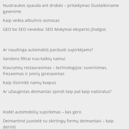
Nuotraukos spauda ant drobės – pritaikymas šiuolaikiniame
gyvenime
Kaip veikia atbulinis osmosas
GEO be SEO neveikia: SEO Mokymai eksperto įžvalgos
Ar naudinga automobilį parduoti supirkėjams?
Vandens filtrai nuo kalkių namui
Kiaurymių restauravimas – technologijos: suvirinimas,
frezavimas ir įvorių įpresavimas
Kaip išsirinkti namų kvapus
Ar užaugintas deimantas spindi taip pat kaip natūralus?
Kodėl automobilių supirkimas – kas gero
Deimantinė juostelė su skirtingų formų deimantais – kaip
derinti