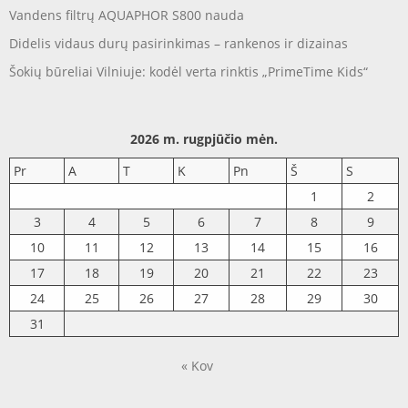
Vandens filtrų AQUAPHOR S800 nauda
Didelis vidaus durų pasirinkimas – rankenos ir dizainas
Šokių būreliai Vilniuje: kodėl verta rinktis „PrimeTime Kids“
2026 m. rugpjūčio mėn.
Pr
A
T
K
Pn
Š
S
1
2
3
4
5
6
7
8
9
10
11
12
13
14
15
16
17
18
19
20
21
22
23
24
25
26
27
28
29
30
31
« Kov