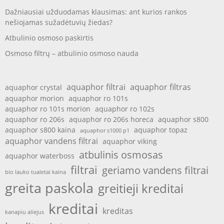
Dažniausiai užduodamas klausimas: ant kurios rankos
nešiojamas sužadėtuvių žiedas?
Atbulinio osmoso paskirtis
Osmoso filtrų – atbulinio osmoso nauda
aquaphor filtrai
aquaphor filtras
aquaphor crystal
aquaphor morion
aquaphor ro 101s
aquaphor ro 101s morion
aquaphor ro 102s
aquaphor ro 206s
aquaphor ro 206s horeca
aquaphor s800
aquaphor s800 kaina
aquaphor topaz
aquaphor s1000 p1
aquaphor vandens filtrai
aquaphor viking
atbulinis osmosas
aquaphor waterboss
filtrai
geriamo vandens filtrai
bio lauko tualetai kaina
greita paskola
greitieji kreditai
kreditai
kreditas
kanapiu aliejus