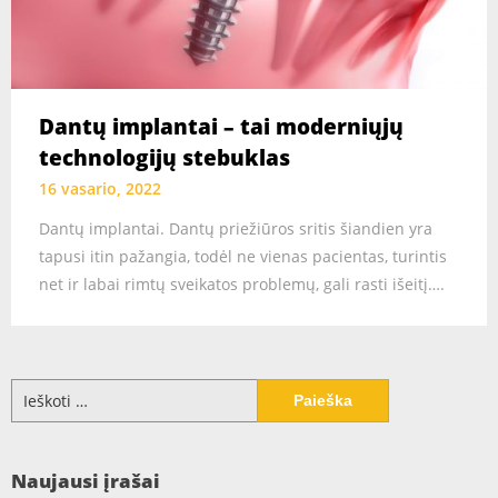
Dantų implantai – tai moderniųjų
technologijų stebuklas
16 vasario, 2022
Dantų implantai. Dantų priežiūros sritis šiandien yra
tapusi itin pažangia, todėl ne vienas pacientas, turintis
net ir labai rimtų sveikatos problemų, gali rasti išeitį….
Ieškoti:
Naujausi įrašai