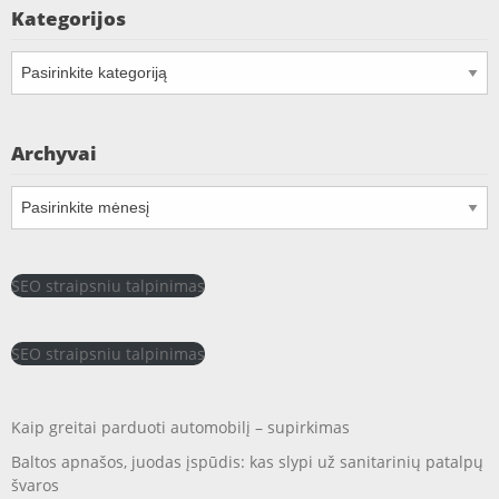
Kategorijos
Kategorijos
Archyvai
Archyvai
SEO straipsniu talpinimas
SEO straipsniu talpinimas
Kaip greitai parduoti automobilį – supirkimas
Baltos apnašos, juodas įspūdis: kas slypi už sanitarinių patalpų
švaros