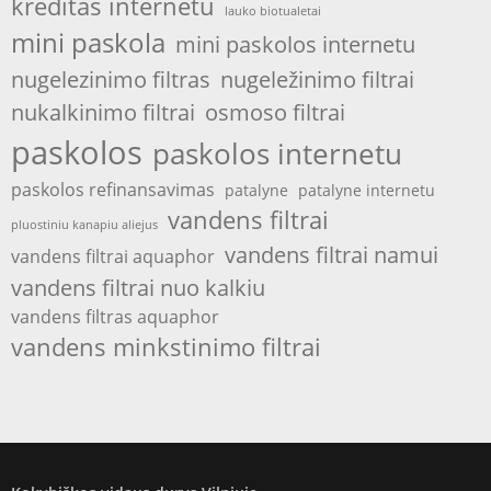
kreditas internetu
lauko biotualetai
mini paskola
mini paskolos internetu
nugelezinimo filtras
nugeležinimo filtrai
nukalkinimo filtrai
osmoso filtrai
paskolos
paskolos internetu
paskolos refinansavimas
patalyne
patalyne internetu
vandens filtrai
pluostiniu kanapiu aliejus
vandens filtrai namui
vandens filtrai aquaphor
vandens filtrai nuo kalkiu
vandens filtras aquaphor
vandens minkstinimo filtrai