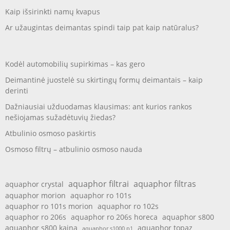
Kaip išsirinkti namų kvapus
Ar užaugintas deimantas spindi taip pat kaip natūralus?
Kodėl automobilių supirkimas – kas gero
Deimantinė juostelė su skirtingų formų deimantais – kaip
derinti
Dažniausiai užduodamas klausimas: ant kurios rankos
nešiojamas sužadėtuvių žiedas?
Atbulinio osmoso paskirtis
Osmoso filtrų – atbulinio osmoso nauda
aquaphor filtrai
aquaphor filtras
aquaphor crystal
aquaphor morion
aquaphor ro 101s
aquaphor ro 101s morion
aquaphor ro 102s
aquaphor ro 206s
aquaphor ro 206s horeca
aquaphor s800
aquaphor s800 kaina
aquaphor topaz
aquaphor s1000 p1