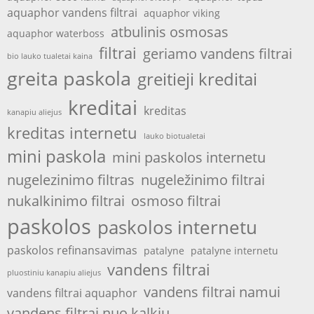
aquaphor vandens filtrai
aquaphor viking
atbulinis osmosas
aquaphor waterboss
filtrai
geriamo vandens filtrai
bio lauko tualetai kaina
greita paskola
greitieji kreditai
kreditai
kreditas
kanapiu aliejus
kreditas internetu
lauko biotualetai
mini paskola
mini paskolos internetu
nugelezinimo filtras
nugeležinimo filtrai
nukalkinimo filtrai
osmoso filtrai
paskolos
paskolos internetu
paskolos refinansavimas
patalyne
patalyne internetu
vandens filtrai
pluostiniu kanapiu aliejus
vandens filtrai namui
vandens filtrai aquaphor
vandens filtrai nuo kalkiu