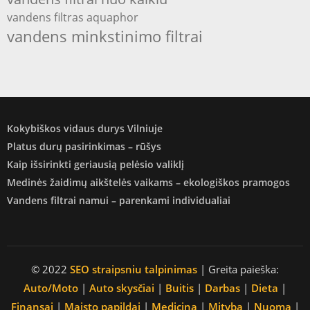
vandens filtras aquaphor
vandens minkstinimo filtrai
Kokybiškos vidaus durys Vilniuje
Platus durų pasirinkimas – rūšys
Kaip išsirinkti geriausią pelėsio valiklį
Medinės žaidimų aikštelės vaikams – ekologiškos pramogos
Vandens filtrai namui – parenkami individualiai
© 2022
SEO straipsniu talpinimas
| Greita paieška:
Auto/Moto
|
Auto skysčiai
|
Buitis
|
Darbas
|
Dieta
|
Finansai
|
Maisto papildai
|
Medicina
|
Mityba
|
Nuoma
|