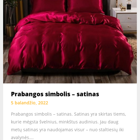
Prabangos simbolis – satinas
5 balandžio, 2022
Prabangos simbolis – satinas. Satinas yra skirtas tiems,
kurie mėgsta švelnius, minkštus audinius. Jau daug
metų satinas yra naudojamas visur – nuo staltiesių iki
avalynės….