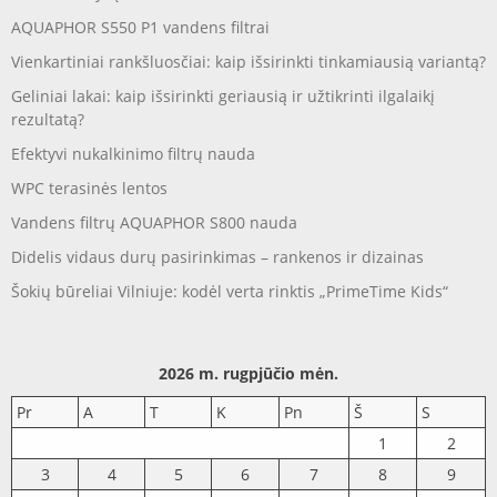
AQUAPHOR S550 P1 vandens filtrai
Vienkartiniai rankšluosčiai: kaip išsirinkti tinkamiausią variantą?
Geliniai lakai: kaip išsirinkti geriausią ir užtikrinti ilgalaikį
rezultatą?
Efektyvi nukalkinimo filtrų nauda
WPC terasinės lentos
Vandens filtrų AQUAPHOR S800 nauda
Didelis vidaus durų pasirinkimas – rankenos ir dizainas
Šokių būreliai Vilniuje: kodėl verta rinktis „PrimeTime Kids“
2026 m. rugpjūčio mėn.
Pr
A
T
K
Pn
Š
S
1
2
3
4
5
6
7
8
9