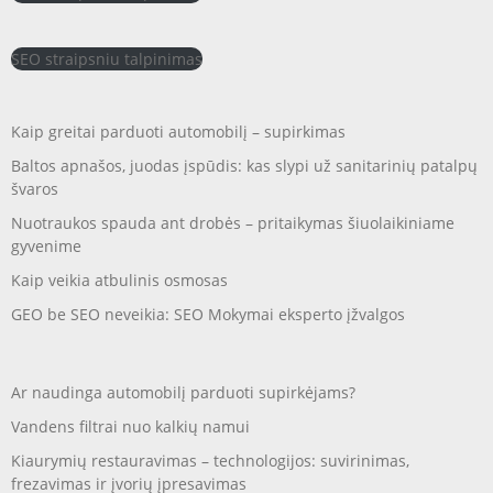
SEO straipsniu talpinimas
Kaip greitai parduoti automobilį – supirkimas
Baltos apnašos, juodas įspūdis: kas slypi už sanitarinių patalpų
švaros
Nuotraukos spauda ant drobės – pritaikymas šiuolaikiniame
gyvenime
Kaip veikia atbulinis osmosas
GEO be SEO neveikia: SEO Mokymai eksperto įžvalgos
Ar naudinga automobilį parduoti supirkėjams?
Vandens filtrai nuo kalkių namui
Kiaurymių restauravimas – technologijos: suvirinimas,
frezavimas ir įvorių įpresavimas