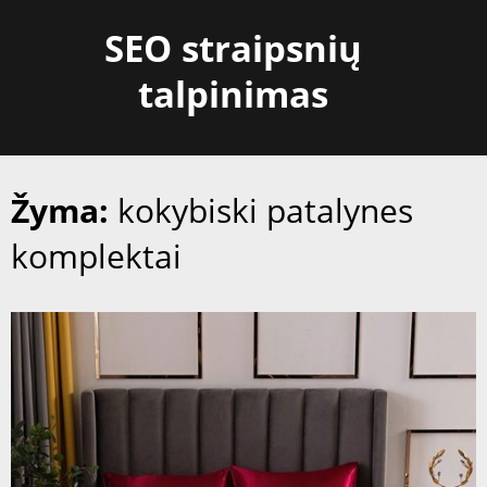
Skip
SEO straipsnių
to
content
talpinimas
Žyma:
kokybiski patalynes
komplektai