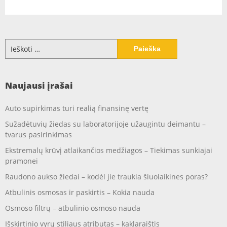
Ieškoti:
Naujausi įrašai
Auto supirkimas turi realią finansinę vertę
Sužadėtuvių žiedas su laboratorijoje užaugintu deimantu –
tvarus pasirinkimas
Ekstremalų krūvį atlaikančios medžiagos – Tiekimas sunkiajai
pramonei
Raudono aukso žiedai – kodėl jie traukia šiuolaikines poras?
Atbulinis osmosas ir paskirtis – Kokia nauda
Osmoso filtrų – atbulinio osmoso nauda
Išskirtinio vyrų stiliaus atributas – kaklaraištis