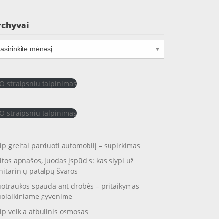
rchyvai
chyvai
O straipsniu talpinimas
O straipsniu talpinimas
ip greitai parduoti automobilį – supirkimas
ltos apnašos, juodas įspūdis: kas slypi už
nitarinių patalpų švaros
otraukos spauda ant drobės – pritaikymas
uolaikiniame gyvenime
ip veikia atbulinis osmosas