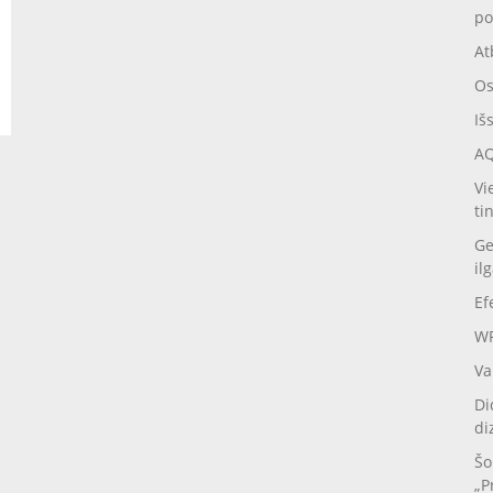
po
At
Os
Iš
AQ
Vi
ti
Ge
il
Ef
WP
Va
Di
di
Šo
„P