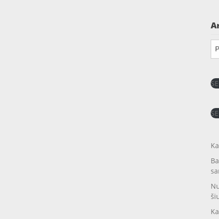
A
Ar
SE
SE
Ka
Ba
sa
Nu
ši
Ka