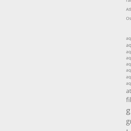
ra
At
Os
aq
aq
aq
aq
aq
aq
aq
aq
a
fi
g
g