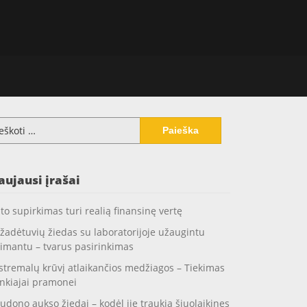
koti:
aujausi įrašai
to supirkimas turi realią finansinę vertę
žadėtuvių žiedas su laboratorijoje užaugintu
imantu – tvarus pasirinkimas
stremalų krūvį atlaikančios medžiagos – Tiekimas
nkiajai pramonei
udono aukso žiedai – kodėl jie traukia šiuolaikines