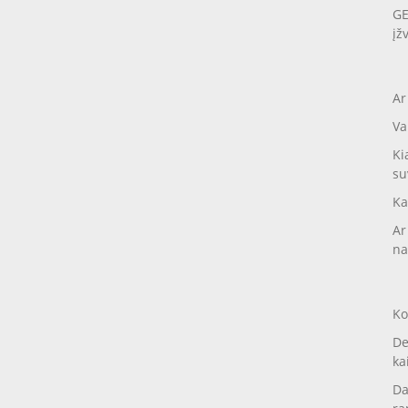
GE
įž
Ar
Va
Ki
su
Ka
Ar
na
Ko
De
ka
Da