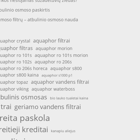
nkos nešiojamas sužadėtuvių žiedas?
bulinio osmoso paskirtis
moso filtrų – atbulinio osmoso nauda
aquaphor filtrai
uaphor crystal
uaphor filtras
aquaphor morion
uaphor ro 101s
aquaphor ro 101s morion
uaphor ro 102s
aquaphor ro 206s
uaphor ro 206s horeca
aquaphor s800
uaphor s800 kaina
aquaphor s1000 p1
aquaphor vandens filtrai
uaphor topaz
uaphor viking
aquaphor waterboss
tbulinis osmosas
bio lauko tualetai kaina
ltrai
geriamo vandens filtrai
reita paskola
reitieji kreditai
kanapiu aliejus