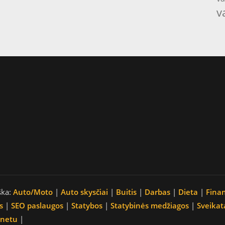
v
ška:
Auto/Moto
|
Auto skysčiai
|
Buitis
|
Darbas
|
Dieta
|
Fina
s
|
SEO paslaugos
|
Statybos
|
Statybinės medžiagos
|
Sveikat
rnetu
|