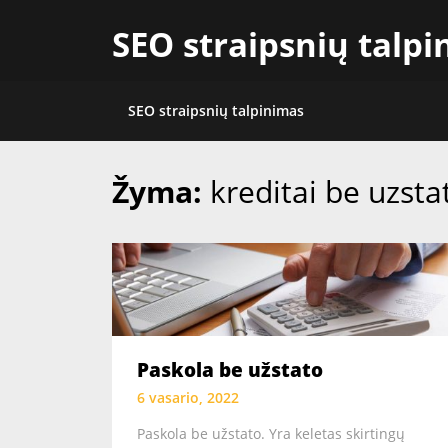
Skip
SEO straipsnių talp
to
content
SEO straipsnių talpinimas
Žyma:
kreditai be uzsta
Paskola be užstato
6 vasario, 2022
Paskola be užstato. Yra keletas skirtingų