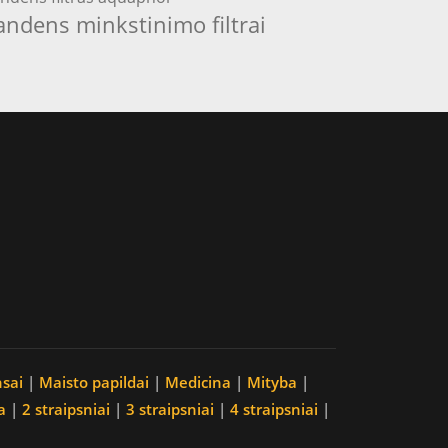
andens minkstinimo filtrai
nsai
|
Maisto papildai
|
Medicina
|
Mityba
|
a
|
2 straipsniai
|
3 straipsniai
|
4 straipsniai
|