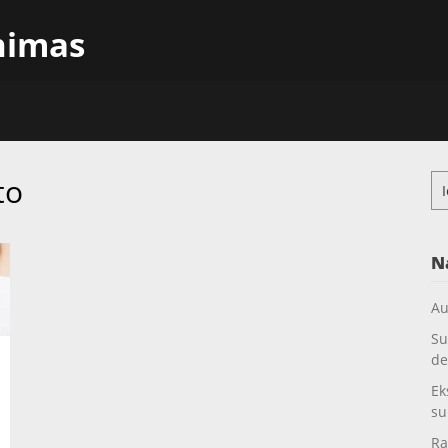
inimas
to
Ieš
N
Au
Su
de
Ek
su
Ra