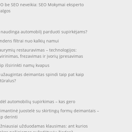
O be SEO neveikia: SEO Mokymai eksperto
valgos
 naudinga automobilį parduoti supirkėjams?
ndens filtrai nuo kalkių namui
aurymių restauravimas – technologijos:
virinimas, frezavimas ir įvorių įpresavimas
ip išsirinkti namų kvapus
 užaugintas deimantas spindi taip pat kaip
tūralus?
dėl automobilių supirkimas – kas gero
imantinė juostelė su skirtingų formų deimantais –
ip derinti
žniausiai užduodamas klausimas: ant kurios