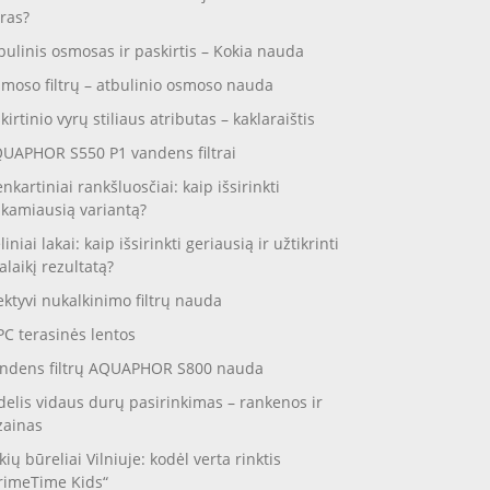
ras?
bulinis osmosas ir paskirtis – Kokia nauda
moso filtrų – atbulinio osmoso nauda
skirtinio vyrų stiliaus atributas – kaklaraištis
UAPHOR S550 P1 vandens filtrai
enkartiniai rankšluosčiai: kaip išsirinkti
nkamiausią variantą?
liniai lakai: kaip išsirinkti geriausią ir užtikrinti
galaikį rezultatą?
ektyvi nukalkinimo filtrų nauda
C terasinės lentos
ndens filtrų AQUAPHOR S800 nauda
delis vidaus durų pasirinkimas – rankenos ir
zainas
kių būreliai Vilniuje: kodėl verta rinktis
rimeTime Kids“