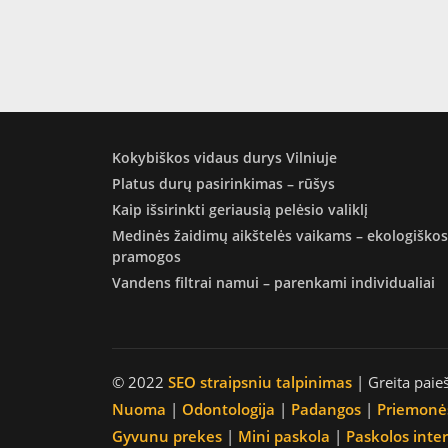
Kokybiškos vidaus durys Vilniuje
Platus durų pasirinkimas – rūšys
Kaip išsirinkti geriausią pelėsio valiklį
Medinės žaidimų aikštelės vaikams – ekologiškos
pramogos
Vandens filtrai namui – parenkami individualiai
© 2022
SEO straipsniu talpinimas
| Greita paie
Nuoma
|
Odontologija
|
Padangos
|
Priemonė
Gyvunu prekes
|
Mini paskola
|
Paskolos inte