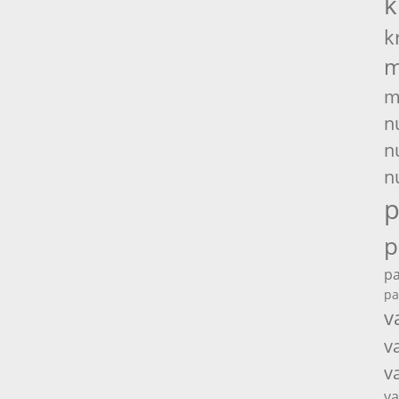
k
k
m
m
n
n
n
p
p
pa
pa
v
v
v
va