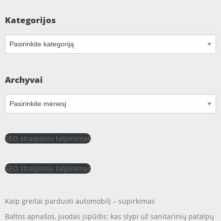
Kategorijos
Kategorijos
Archyvai
Archyvai
SEO straipsniu talpinimas
SEO straipsniu talpinimas
Kaip greitai parduoti automobilį – supirkimas
Baltos apnašos, juodas įspūdis: kas slypi už sanitarinių patalpų