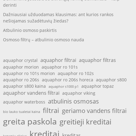
derinti
Dažniausiai užduodamas klausimas: ant kurios rankos
nešiojamas sužadėtuvių žiedas?
Atbulinio osmoso paskirtis
Osmoso filtrų – atbulinio osmoso nauda
aquaphor filtrai
aquaphor filtras
aquaphor crystal
aquaphor morion
aquaphor ro 101s
aquaphor ro 101s morion
aquaphor ro 102s
aquaphor ro 206s
aquaphor ro 206s horeca
aquaphor s800
aquaphor s800 kaina
aquaphor topaz
aquaphor s1000 p1
aquaphor vandens filtrai
aquaphor viking
atbulinis osmosas
aquaphor waterboss
filtrai
geriamo vandens filtrai
bio lauko tualetai kaina
greita paskola
greitieji kreditai
kreditai
kreditas
kanapiu aliejus