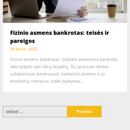
Fizinio asmens bankrotas: teisės ir
pareigos
28 kovo, 2022
Fizinio asmens bankrotas. Siekiant asmeninio bankroto,
teks laikytis tam tikrų taisyklių. Šis procesas skirtas
subalansuoti bankrutuoti siekiančio asmens ir jo
kreditorių interesus, todėl įstatymas…
Ieškoti: