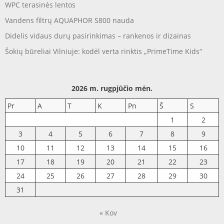
WPC terasinės lentos
Vandens filtrų AQUAPHOR S800 nauda
Didelis vidaus durų pasirinkimas – rankenos ir dizainas
Šokių būreliai Vilniuje: kodėl verta rinktis „PrimeTime Kids“
2026 m. rugpjūčio mėn.
Pr
A
T
K
Pn
Š
S
1
2
3
4
5
6
7
8
9
10
11
12
13
14
15
16
17
18
19
20
21
22
23
24
25
26
27
28
29
30
31
« Kov