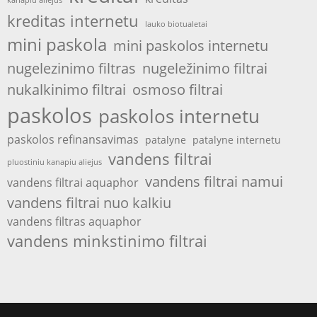
kreditas internetu
lauko biotualetai
mini paskola
mini paskolos internetu
nugelezinimo filtras
nugeležinimo filtrai
nukalkinimo filtrai
osmoso filtrai
paskolos
paskolos internetu
paskolos refinansavimas
patalyne
patalyne internetu
vandens filtrai
pluostiniu kanapiu aliejus
vandens filtrai namui
vandens filtrai aquaphor
vandens filtrai nuo kalkiu
vandens filtras aquaphor
vandens minkstinimo filtrai