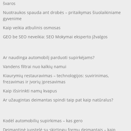
švaros
Nuotraukos spauda ant drobės – pritaikymas šiuolaikiniame
gyvenime
Kaip veikia atbulinis osmosas
GEO be SEO neveikia: SEO Mokymai eksperto įžvalgos
Ar naudinga automobilį parduoti supirkėjams?
Vandens filtrai nuo kalkių namui
Kiaurymių restauravimas – technologijos: suvirinimas,
frezavimas ir įvorių įpresavimas
Kaip išsirinkti namų kvapus
Ar užaugintas deimantas spindi taip pat kaip natūralus?
Kodėl automobilių supirkimas – kas gero
Deimantinė juostelė su skirtingų formų deimantais – kaip