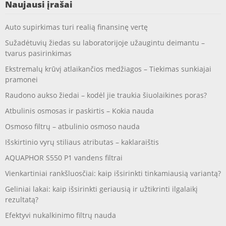
Naujausi įrašai
Auto supirkimas turi realią finansinę vertę
Sužadėtuvių žiedas su laboratorijoje užaugintu deimantu –
tvarus pasirinkimas
Ekstremalų krūvį atlaikančios medžiagos – Tiekimas sunkiajai
pramonei
Raudono aukso žiedai – kodėl jie traukia šiuolaikines poras?
Atbulinis osmosas ir paskirtis – Kokia nauda
Osmoso filtrų – atbulinio osmoso nauda
Išskirtinio vyrų stiliaus atributas – kaklaraištis
AQUAPHOR S550 P1 vandens filtrai
Vienkartiniai rankšluosčiai: kaip išsirinkti tinkamiausią variantą?
Geliniai lakai: kaip išsirinkti geriausią ir užtikrinti ilgalaikį
rezultatą?
Efektyvi nukalkinimo filtrų nauda