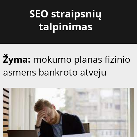
Skip
SEO straipsnių
to
content
talpinimas
Žyma:
mokumo planas fizinio
asmens bankroto atveju