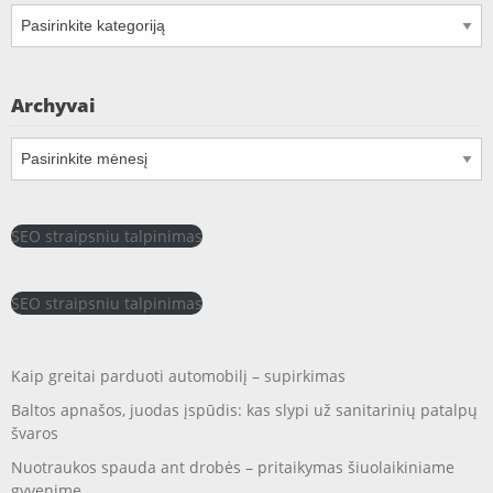
Kategorijos
Archyvai
Archyvai
SEO straipsniu talpinimas
SEO straipsniu talpinimas
Kaip greitai parduoti automobilį – supirkimas
Baltos apnašos, juodas įspūdis: kas slypi už sanitarinių patalpų
švaros
Nuotraukos spauda ant drobės – pritaikymas šiuolaikiniame
gyvenime