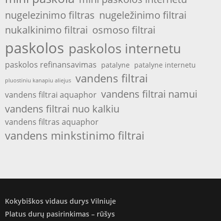
nugelezinimo filtras
nugeležinimo filtrai
nukalkinimo filtrai
osmoso filtrai
paskolos
paskolos internetu
paskolos refinansavimas
patalyne
patalyne internetu
vandens filtrai
pluostiniu kanapiu aliejus
vandens filtrai namui
vandens filtrai aquaphor
vandens filtrai nuo kalkiu
vandens filtras aquaphor
vandens minkstinimo filtrai
Kokybiškos vidaus durys Vilniuje
Platus durų pasirinkimas – rūšys