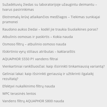
Sužadėtuvių žiedas su laboratorijoje užaugintu deimantu –
tvarus pasirinkimas
Ekstremalų krūvį atlaikančios medžiagos – Tiekimas sunkiajai
pramonei
Raudono aukso žiedai – kodėl jie traukia šiuolaikines poras?
Atbulinis osmosas ir paskirtis – Kokia nauda
Osmoso filtrų – atbulinio osmoso nauda
Išskirtinio vyrų stiliaus atributas – kaklaraištis
AQUAPHOR S550 P1 vandens filtrai
Vienkartiniai rankšluosčiai: kaip išsirinkti tinkamiausią variantą?
Geliniai lakai: kaip išsirinkti geriausią ir užtikrinti ilgalaikį
rezultatą?
Efektyvi nukalkinimo filtrų nauda
WPC terasinės lentos
Vandens filtrų AQUAPHOR S800 nauda