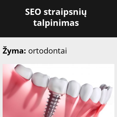
Skip
SEO straipsnių
to
content
talpinimas
Žyma:
ortodontai