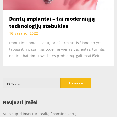
Dantų implantai – tai moderniųjų
technologijų stebuklas
16 vasario, 2022
Dantų implantai. Dantų priežiūros sritis šiandien yra
tapusi itin pažangia, todėl ne vienas pacientas, turintis
net ir labai rimtų sveikatos problemų, gali rasti išeitį….
Ieškoti:
Naujausi įrašai
Auto supirkimas turi realią finansinę vertę