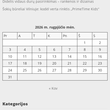
Didelis vidaus durų pasirinkimas – rankenos ir dizainas
Šokių būreliai Vilniuje: kodėl verta rinktis „PrimeTime Kids“
2026 m. rugpjūčio mėn.
Pr
A
T
K
Pn
Š
S
1
2
3
4
5
6
7
8
9
10
11
12
13
14
15
16
17
18
19
20
21
22
23
24
25
26
27
28
29
30
31
« Kov
Kategorijos