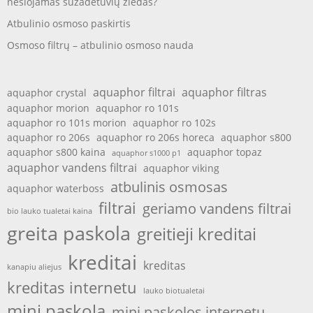
nešiojamas sužadėtuvių žiedas?
Atbulinio osmoso paskirtis
Osmoso filtrų – atbulinio osmoso nauda
aquaphor filtrai
aquaphor filtras
aquaphor crystal
aquaphor morion
aquaphor ro 101s
aquaphor ro 101s morion
aquaphor ro 102s
aquaphor ro 206s
aquaphor ro 206s horeca
aquaphor s800
aquaphor s800 kaina
aquaphor topaz
aquaphor s1000 p1
aquaphor vandens filtrai
aquaphor viking
atbulinis osmosas
aquaphor waterboss
filtrai
geriamo vandens filtrai
bio lauko tualetai kaina
greita paskola
greitieji kreditai
kreditai
kreditas
kanapiu aliejus
kreditas internetu
lauko biotualetai
mini paskola
mini paskolos internetu