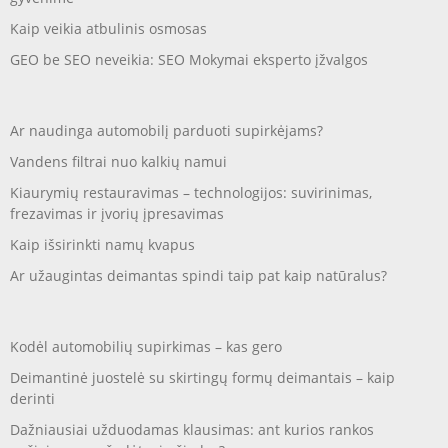
Kaip veikia atbulinis osmosas
GEO be SEO neveikia: SEO Mokymai eksperto įžvalgos
Ar naudinga automobilį parduoti supirkėjams?
Vandens filtrai nuo kalkių namui
Kiaurymių restauravimas – technologijos: suvirinimas,
frezavimas ir įvorių įpresavimas
Kaip išsirinkti namų kvapus
Ar užaugintas deimantas spindi taip pat kaip natūralus?
Kodėl automobilių supirkimas – kas gero
Deimantinė juostelė su skirtingų formų deimantais – kaip
derinti
Dažniausiai užduodamas klausimas: ant kurios rankos