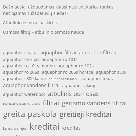
Dažniausiai užduodamas klausimas: ant kurios rankos
nešiojamas sužadėtuvių žiedas?
Atbulinio osmoso paskirtis
Osmoso filtrų – atbulinio osmoso nauda
aquaphor filtrai
aquaphor filtras
aquaphor crystal
aquaphor morion
aquaphor ro 101s
aquaphor ro 101s morion
aquaphor ro 102s
aquaphor ro 206s
aquaphor ro 206s horeca
aquaphor s800
aquaphor s800 kaina
aquaphor topaz
aquaphor s1000 p1
aquaphor vandens filtrai
aquaphor viking
atbulinis osmosas
aquaphor waterboss
filtrai
geriamo vandens filtrai
bio lauko tualetai kaina
greita paskola
greitieji kreditai
kreditai
kreditas
kanapiu aliejus