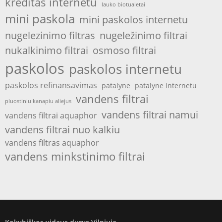
kreditas internetu
lauko biotualetai
mini paskola
mini paskolos internetu
nugelezinimo filtras
nugeležinimo filtrai
nukalkinimo filtrai
osmoso filtrai
paskolos
paskolos internetu
paskolos refinansavimas
patalyne
patalyne internetu
vandens filtrai
pluostiniu kanapiu aliejus
vandens filtrai namui
vandens filtrai aquaphor
vandens filtrai nuo kalkiu
vandens filtras aquaphor
vandens minkstinimo filtrai