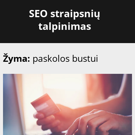
Skip
SEO straipsnių
to
content
talpinimas
Žyma:
paskolos bustui