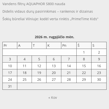
Vandens filtrų AQUAPHOR S800 nauda
Didelis vidaus durų pasirinkimas – rankenos ir dizainas
Šokių būreliai Vilniuje: kodėl verta rinktis „PrimeTime Kids“
2026 m. rugpjūčio mėn.
Pr
A
T
K
Pn
Š
S
1
2
3
4
5
6
7
8
9
10
11
12
13
14
15
16
17
18
19
20
21
22
23
24
25
26
27
28
29
30
31
« Kov