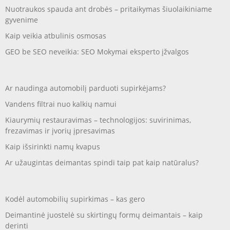
Nuotraukos spauda ant drobės – pritaikymas šiuolaikiniame
gyvenime
Kaip veikia atbulinis osmosas
GEO be SEO neveikia: SEO Mokymai eksperto įžvalgos
Ar naudinga automobilį parduoti supirkėjams?
Vandens filtrai nuo kalkių namui
Kiaurymių restauravimas – technologijos: suvirinimas,
frezavimas ir įvorių įpresavimas
Kaip išsirinkti namų kvapus
Ar užaugintas deimantas spindi taip pat kaip natūralus?
Kodėl automobilių supirkimas – kas gero
Deimantinė juostelė su skirtingų formų deimantais – kaip
derinti