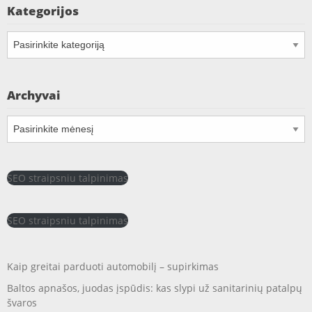
Kategorijos
Kategorijos
Archyvai
Archyvai
SEO straipsniu talpinimas
SEO straipsniu talpinimas
Kaip greitai parduoti automobilį – supirkimas
Baltos apnašos, juodas įspūdis: kas slypi už sanitarinių patalpų
švaros