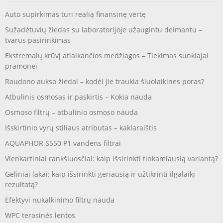
Auto supirkimas turi realią finansinę vertę
Sužadėtuvių žiedas su laboratorijoje užaugintu deimantu –
tvarus pasirinkimas
Ekstremalų krūvį atlaikančios medžiagos – Tiekimas sunkiajai
pramonei
Raudono aukso žiedai – kodėl jie traukia šiuolaikines poras?
Atbulinis osmosas ir paskirtis – Kokia nauda
Osmoso filtrų – atbulinio osmoso nauda
Išskirtinio vyrų stiliaus atributas – kaklaraištis
AQUAPHOR S550 P1 vandens filtrai
Vienkartiniai rankšluosčiai: kaip išsirinkti tinkamiausią variantą?
Geliniai lakai: kaip išsirinkti geriausią ir užtikrinti ilgalaikį
rezultatą?
Efektyvi nukalkinimo filtrų nauda
WPC terasinės lentos