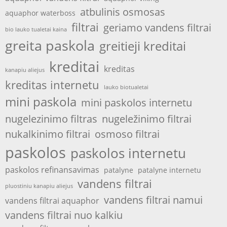
atbulinis osmosas
aquaphor waterboss
filtrai
geriamo vandens filtrai
bio lauko tualetai kaina
greita paskola
greitieji kreditai
kreditai
kreditas
kanapiu aliejus
kreditas internetu
lauko biotualetai
mini paskola
mini paskolos internetu
nugelezinimo filtras
nugeležinimo filtrai
nukalkinimo filtrai
osmoso filtrai
paskolos
paskolos internetu
paskolos refinansavimas
patalyne
patalyne internetu
vandens filtrai
pluostiniu kanapiu aliejus
vandens filtrai namui
vandens filtrai aquaphor
vandens filtrai nuo kalkiu