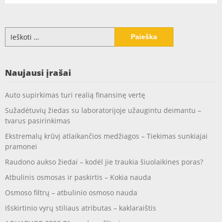
Ieškoti:
Naujausi įrašai
Auto supirkimas turi realią finansinę vertę
Sužadėtuvių žiedas su laboratorijoje užaugintu deimantu –
tvarus pasirinkimas
Ekstremalų krūvį atlaikančios medžiagos – Tiekimas sunkiajai
pramonei
Raudono aukso žiedai – kodėl jie traukia šiuolaikines poras?
Atbulinis osmosas ir paskirtis – Kokia nauda
Osmoso filtrų – atbulinio osmoso nauda
Išskirtinio vyrų stiliaus atributas – kaklaraištis