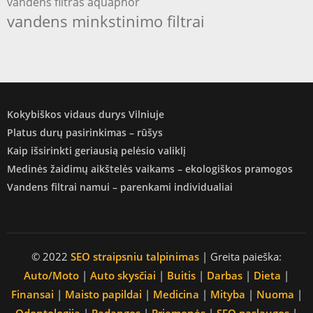
vandens filtras aquaphor
vandens minkstinimo filtrai
Kokybiškos vidaus durys Vilniuje
Platus durų pasirinkimas – rūšys
Kaip išsirinkti geriausią pelėsio valiklį
Medinės žaidimų aikštelės vaikams – ekologiškos pramogos
Vandens filtrai namui – parenkami individualiai
© 2022
SEO straipsniu talpinimas
| Greita paieška:
Auto/Moto
|
Auto skysčiai
|
Buitis
|
Darbas
|
Dieta
|
Finansai
|
Maisto papildai
|
Medicina
|
Mityba
|
Nuoma
|