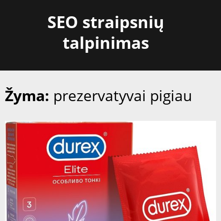
Skip
SEO straipsnių
to
content
talpinimas
Žyma:
prezervatyvai pigiau