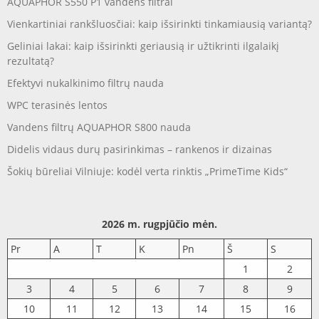
AQUAPHOR S550 P1 vandens filtrai
Vienkartiniai rankšluosčiai: kaip išsirinkti tinkamiausią variantą?
Geliniai lakai: kaip išsirinkti geriausią ir užtikrinti ilgalaikį
rezultatą?
Efektyvi nukalkinimo filtrų nauda
WPC terasinės lentos
Vandens filtrų AQUAPHOR S800 nauda
Didelis vidaus durų pasirinkimas – rankenos ir dizainas
Šokių būreliai Vilniuje: kodėl verta rinktis „PrimeTime Kids“
2026 m. rugpjūčio mėn.
Pr
A
T
K
Pn
Š
S
1
2
3
4
5
6
7
8
9
10
11
12
13
14
15
16