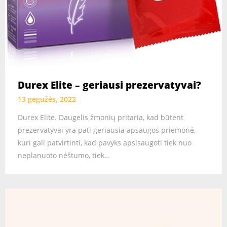
Durex Elite – geriausi prezervatyvai?
13 gegužės, 2022
Durex Elite. Daugelis žmonių pritaria, kad būtent
prezervatyvai yra pati geriausia apsaugos priemonė,
kuri gali patvirtinti, kad pavyks apsisaugoti tiek nuo
neplanuoto nėštumo, tiek…