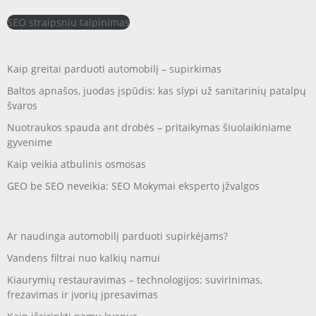
SEO straipsniu talpinimas
Kaip greitai parduoti automobilį – supirkimas
Baltos apnašos, juodas įspūdis: kas slypi už sanitarinių patalpų
švaros
Nuotraukos spauda ant drobės – pritaikymas šiuolaikiniame
gyvenime
Kaip veikia atbulinis osmosas
GEO be SEO neveikia: SEO Mokymai eksperto įžvalgos
Ar naudinga automobilį parduoti supirkėjams?
Vandens filtrai nuo kalkių namui
Kiaurymių restauravimas – technologijos: suvirinimas,
frezavimas ir įvorių įpresavimas