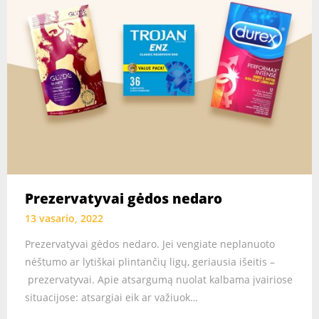
Prezervatyvai gėdos nedaro
13 vasario, 2022
Prezervatyvai gėdos nedaro. Jei vengiate neplanuoto
nėštumo ar lytiškai plintančių ligų, geriausia išeitis –
prezervatyvai. Apie atsargumą nuolat kalbama įvairiose
situacijose: atsargiai eik ar važiuok…