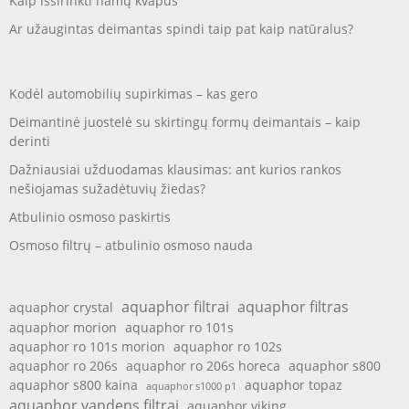
Kaip išsirinkti namų kvapus
Ar užaugintas deimantas spindi taip pat kaip natūralus?
Kodėl automobilių supirkimas – kas gero
Deimantinė juostelė su skirtingų formų deimantais – kaip
derinti
Dažniausiai užduodamas klausimas: ant kurios rankos
nešiojamas sužadėtuvių žiedas?
Atbulinio osmoso paskirtis
Osmoso filtrų – atbulinio osmoso nauda
aquaphor filtrai
aquaphor filtras
aquaphor crystal
aquaphor morion
aquaphor ro 101s
aquaphor ro 101s morion
aquaphor ro 102s
aquaphor ro 206s
aquaphor ro 206s horeca
aquaphor s800
aquaphor s800 kaina
aquaphor topaz
aquaphor s1000 p1
aquaphor vandens filtrai
aquaphor viking