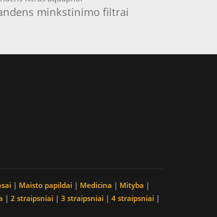
andens minkstinimo filtrai
nsai
|
Maisto papildai
|
Medicina
|
Mityba
|
a
|
2 straipsniai
|
3 straipsniai
|
4 straipsniai
|