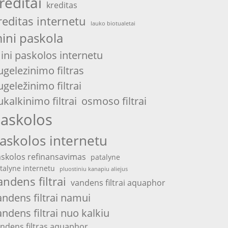
reditai
kreditas
reditas internetu
lauko biotualetai
ini paskola
ini paskolos internetu
ugelezinimo filtras
ugeležinimo filtrai
ukalkinimo filtrai
osmoso filtrai
askolos
askolos internetu
skolos refinansavimas
patalyne
talyne internetu
pluostiniu kanapiu aliejus
andens filtrai
vandens filtrai aquaphor
andens filtrai namui
andens filtrai nuo kalkiu
ndens filtras aquaphor