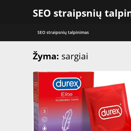
Skip
SEO straipsnių talp
to
content
SEO straipsnių talpinimas
Žyma:
sargiai