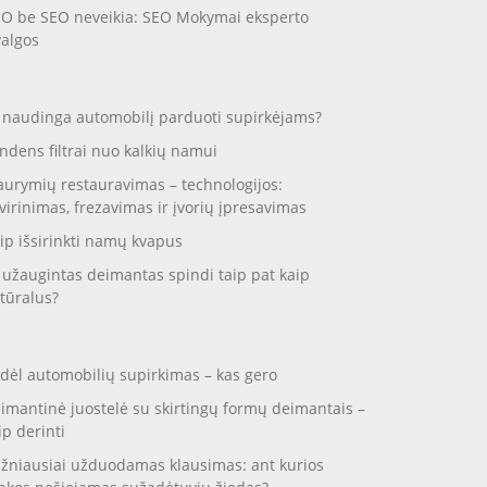
O be SEO neveikia: SEO Mokymai eksperto
valgos
 naudinga automobilį parduoti supirkėjams?
ndens filtrai nuo kalkių namui
aurymių restauravimas – technologijos:
virinimas, frezavimas ir įvorių įpresavimas
ip išsirinkti namų kvapus
 užaugintas deimantas spindi taip pat kaip
tūralus?
dėl automobilių supirkimas – kas gero
imantinė juostelė su skirtingų formų deimantais –
ip derinti
žniausiai užduodamas klausimas: ant kurios