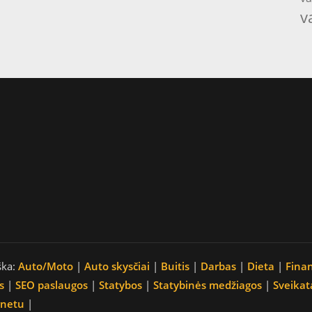
v
ška:
Auto/Moto
|
Auto skysčiai
|
Buitis
|
Darbas
|
Dieta
|
Fina
s
|
SEO paslaugos
|
Statybos
|
Statybinės medžiagos
|
Sveikat
rnetu
|