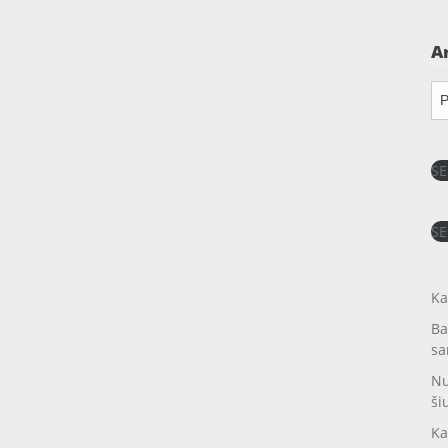
A
Ar
SE
SE
Ka
Ba
sa
Nu
ši
Ka