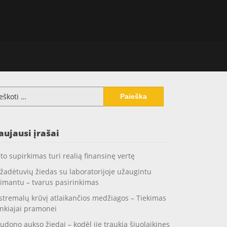
koti:
aujausi įrašai
to supirkimas turi realią finansinę vertę
žadėtuvių žiedas su laboratorijoje užaugintu
imantu – tvarus pasirinkimas
stremalų krūvį atlaikančios medžiagos – Tiekimas
nkiajai pramonei
udono aukso žiedai – kodėl jie traukia šiuolaikines