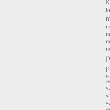
k
k
m
m
n
n
n
p
p
pa
pa
v
v
v
va