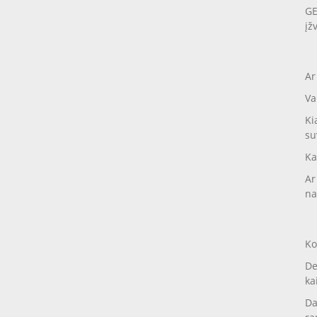
GE
įž
Ar
Va
Ki
su
Ka
Ar
na
Ko
De
ka
Da