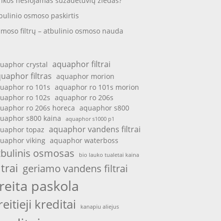
nkos nešiojamas sužadėtuvių žiedas?
bulinio osmoso paskirtis
moso filtrų – atbulinio osmoso nauda
aquaphor filtrai
uaphor crystal
uaphor filtras
aquaphor morion
uaphor ro 101s
aquaphor ro 101s morion
uaphor ro 102s
aquaphor ro 206s
uaphor ro 206s horeca
aquaphor s800
uaphor s800 kaina
aquaphor s1000 p1
aquaphor vandens filtrai
uaphor topaz
uaphor viking
aquaphor waterboss
tbulinis osmosas
bio lauko tualetai kaina
ltrai
geriamo vandens filtrai
reita paskola
reitieji kreditai
kanapiu aliejus