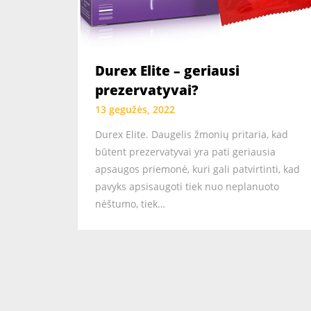
Durex Elite – geriausi
prezervatyvai?
13 gegužės, 2022
Durex Elite. Daugelis žmonių pritaria, kad
būtent prezervatyvai yra pati geriausia
apsaugos priemonė, kuri gali patvirtinti, kad
pavyks apsisaugoti tiek nuo neplanuoto
nėštumo, tiek…