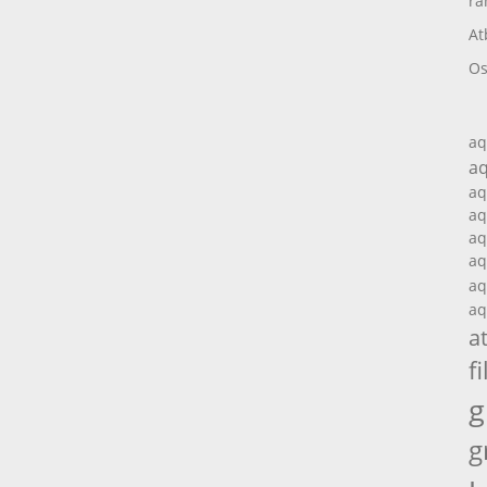
ra
At
Os
aq
aq
aq
aq
aq
aq
aq
aq
a
fi
g
g