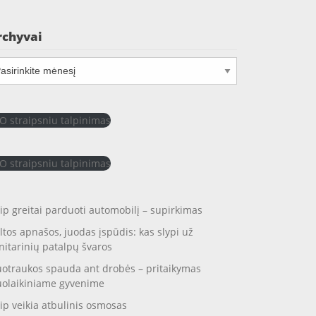
rchyvai
chyvai
O straipsniu talpinimas
O straipsniu talpinimas
ip greitai parduoti automobilį – supirkimas
ltos apnašos, juodas įspūdis: kas slypi už
nitarinių patalpų švaros
otraukos spauda ant drobės – pritaikymas
uolaikiniame gyvenime
ip veikia atbulinis osmosas