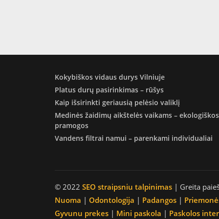
Kokybiškos vidaus durys Vilniuje
Platus durų pasirinkimas – rūšys
Kaip išsirinkti geriausią pelėsio valiklį
Medinės žaidimų aikštelės vaikams – ekologiškos
pramogos
Vandens filtrai namui – parenkami individualiai
© 2022
SEO straipsniu talpinimas
| Greita paie
Nuoma
|
Odontologija
|
Padangos
|
Priemonė
Gyvunu prekes
|
Mini paskola
|
Paskolos inte