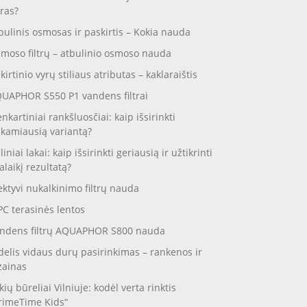
ras?
bulinis osmosas ir paskirtis – Kokia nauda
moso filtrų – atbulinio osmoso nauda
skirtinio vyrų stiliaus atributas – kaklaraištis
UAPHOR S550 P1 vandens filtrai
enkartiniai rankšluosčiai: kaip išsirinkti
nkamiausią variantą?
liniai lakai: kaip išsirinkti geriausią ir užtikrinti
galaikį rezultatą?
ektyvi nukalkinimo filtrų nauda
C terasinės lentos
ndens filtrų AQUAPHOR S800 nauda
delis vidaus durų pasirinkimas – rankenos ir
zainas
kių būreliai Vilniuje: kodėl verta rinktis
rimeTime Kids“