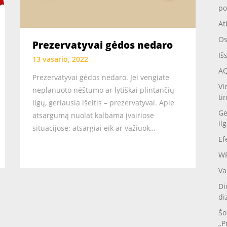
po
At
Os
Prezervatyvai gėdos nedaro
Iš
13 vasario, 2022
AQ
Prezervatyvai gėdos nedaro. Jei vengiate
Vi
neplanuoto nėštumo ar lytiškai plintančių
ti
ligų, geriausia išeitis – prezervatyvai. Apie
Ge
atsargumą nuolat kalbama įvairiose
il
situacijose: atsargiai eik ar važiuok…
Ef
WP
Va
Di
di
Šo
„P