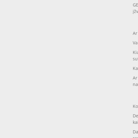
GE
įž
Ar
Va
Ki
su
Ka
Ar
na
Ko
De
ka
Da