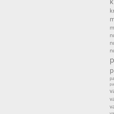
k
k
m
m
n
n
n
p
p
pa
pa
v
v
v
va