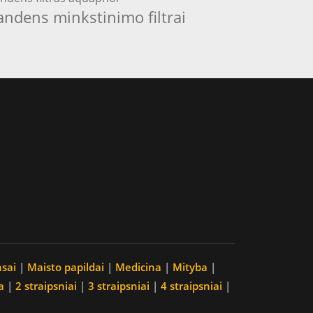
andens minkstinimo filtrai
nsai
|
Maisto papildai
|
Medicina
|
Mityba
|
a
|
2 straipsniai
|
3 straipsniai
|
4 straipsniai
|