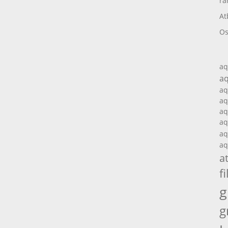
ra
At
Os
aq
aq
aq
aq
aq
aq
aq
aq
a
fi
g
g