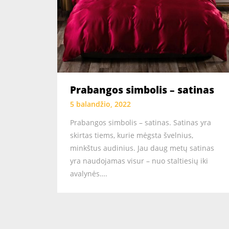
Prabangos simbolis – satinas
5 balandžio, 2022
Prabangos simbolis – satinas. Satinas yra
skirtas tiems, kurie mėgsta švelnius,
minkštus audinius. Jau daug metų satinas
yra naudojamas visur – nuo staltiesių iki
avalynės….