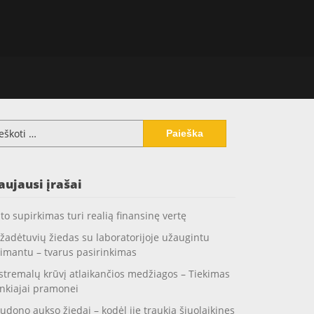
koti:
aujausi įrašai
to supirkimas turi realią finansinę vertę
žadėtuvių žiedas su laboratorijoje užaugintu
imantu – tvarus pasirinkimas
stremalų krūvį atlaikančios medžiagos – Tiekimas
nkiajai pramonei
udono aukso žiedai – kodėl jie traukia šiuolaikines