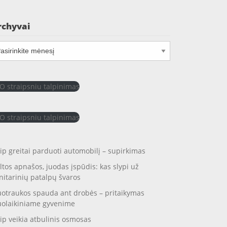
rchyvai
chyvai
O straipsniu talpinimas
O straipsniu talpinimas
ip greitai parduoti automobilį – supirkimas
ltos apnašos, juodas įspūdis: kas slypi už
nitarinių patalpų švaros
otraukos spauda ant drobės – pritaikymas
uolaikiniame gyvenime
ip veikia atbulinis osmosas