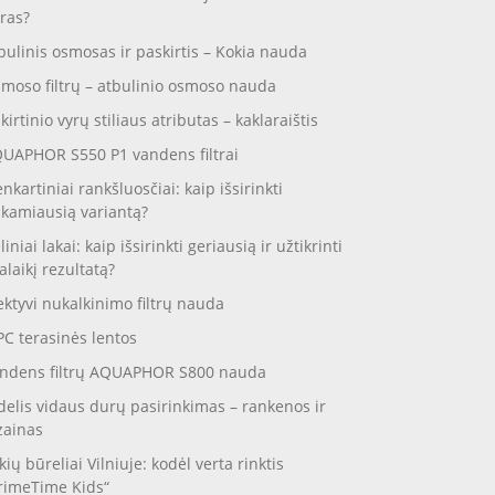
ras?
bulinis osmosas ir paskirtis – Kokia nauda
moso filtrų – atbulinio osmoso nauda
skirtinio vyrų stiliaus atributas – kaklaraištis
UAPHOR S550 P1 vandens filtrai
enkartiniai rankšluosčiai: kaip išsirinkti
nkamiausią variantą?
liniai lakai: kaip išsirinkti geriausią ir užtikrinti
galaikį rezultatą?
ektyvi nukalkinimo filtrų nauda
C terasinės lentos
ndens filtrų AQUAPHOR S800 nauda
delis vidaus durų pasirinkimas – rankenos ir
zainas
kių būreliai Vilniuje: kodėl verta rinktis
rimeTime Kids“