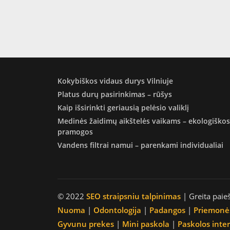
Kokybiškos vidaus durys Vilniuje
Platus durų pasirinkimas – rūšys
Kaip išsirinkti geriausią pelėsio valiklį
Medinės žaidimų aikštelės vaikams – ekologiškos
pramogos
Vandens filtrai namui – parenkami individualiai
© 2022
SEO straipsniu talpinimas
| Greita paie
Nuoma
|
Odontologija
|
Padangos
|
Priemonė
Gyvunu prekes
|
Mini paskola
|
Paskolos inte