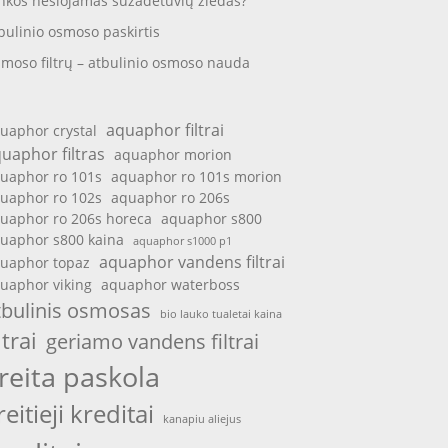
nkos nešiojamas sužadėtuvių žiedas?
bulinio osmoso paskirtis
moso filtrų – atbulinio osmoso nauda
aquaphor filtrai
uaphor crystal
uaphor filtras
aquaphor morion
uaphor ro 101s
aquaphor ro 101s morion
uaphor ro 102s
aquaphor ro 206s
uaphor ro 206s horeca
aquaphor s800
uaphor s800 kaina
aquaphor s1000 p1
aquaphor vandens filtrai
uaphor topaz
uaphor viking
aquaphor waterboss
tbulinis osmosas
bio lauko tualetai kaina
ltrai
geriamo vandens filtrai
reita paskola
reitieji kreditai
kanapiu aliejus