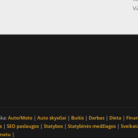
v
ška:
Auto/Moto
|
Auto skysčiai
|
Buitis
|
Darbas
|
Dieta
|
Fina
s
|
SEO paslaugos
|
Statybos
|
Statybinės medžiagos
|
Sveikat
rnetu
|