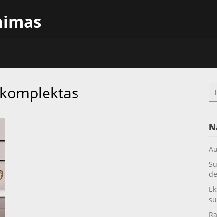
inimas
 komplektas
Ieš
N
Au
Su
de
Ek
su
Ra