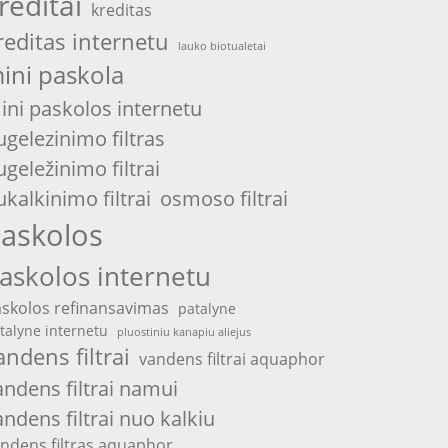
reditai
kreditas
reditas internetu
lauko biotualetai
ini paskola
ini paskolos internetu
ugelezinimo filtras
ugeležinimo filtrai
ukalkinimo filtrai
osmoso filtrai
askolos
askolos internetu
skolos refinansavimas
patalyne
talyne internetu
pluostiniu kanapiu aliejus
andens filtrai
vandens filtrai aquaphor
andens filtrai namui
andens filtrai nuo kalkiu
ndens filtras aquaphor