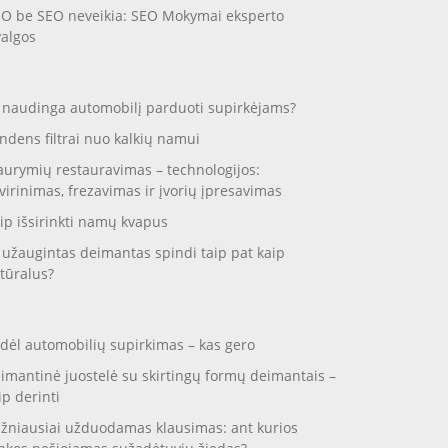
O be SEO neveikia: SEO Mokymai eksperto
valgos
 naudinga automobilį parduoti supirkėjams?
ndens filtrai nuo kalkių namui
aurymių restauravimas – technologijos:
virinimas, frezavimas ir įvorių įpresavimas
ip išsirinkti namų kvapus
 užaugintas deimantas spindi taip pat kaip
tūralus?
dėl automobilių supirkimas – kas gero
imantinė juostelė su skirtingų formų deimantais –
ip derinti
žniausiai užduodamas klausimas: ant kurios