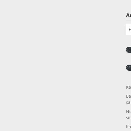
A
Ar
SE
SE
Ka
Ba
sa
Nu
ši
Ka