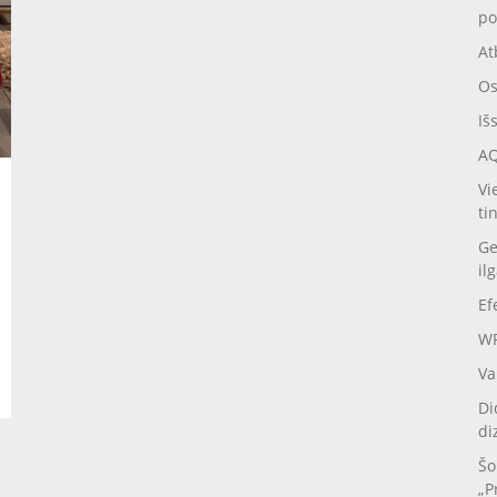
po
At
Os
Iš
AQ
Vi
ti
Ge
il
Ef
WP
Va
Di
di
Šo
„P