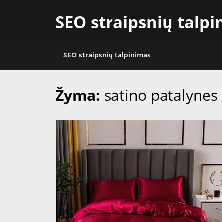
Skip
SEO straipsnių talp
to
content
SEO straipsnių talpinimas
Žyma:
satino patalynes