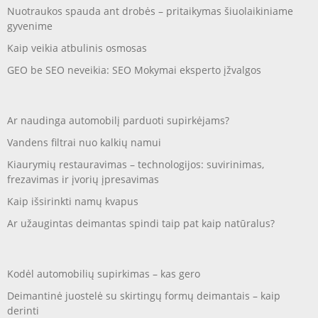
Nuotraukos spauda ant drobės – pritaikymas šiuolaikiniame
gyvenime
Kaip veikia atbulinis osmosas
GEO be SEO neveikia: SEO Mokymai eksperto įžvalgos
Ar naudinga automobilį parduoti supirkėjams?
Vandens filtrai nuo kalkių namui
Kiaurymių restauravimas – technologijos: suvirinimas,
frezavimas ir įvorių įpresavimas
Kaip išsirinkti namų kvapus
Ar užaugintas deimantas spindi taip pat kaip natūralus?
Kodėl automobilių supirkimas – kas gero
Deimantinė juostelė su skirtingų formų deimantais – kaip
derinti