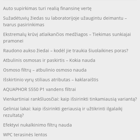
Auto supirkimas turi realią finansinę vertę
Sužadėtuvių žiedas su laboratorijoje užaugintu deimantu –
tvarus pasirinkimas
Ekstremalų krūvį atlaikančios medžiagos – Tiekimas sunkiajai
pramonei
Raudono aukso žiedai – kodėl jie traukia šiuolaikines poras?
Atbulinis osmosas ir paskirtis – Kokia nauda
Osmoso filtrų – atbulinio osmoso nauda
Išskirtinio vyrų stiliaus atributas – kaklaraištis
AQUAPHOR S550 P1 vandens filtrai
Vienkartiniai rankšluosčiai: kaip išsirinkti tinkamiausią variantą?
Geliniai lakai: kaip išsirinkti geriausią ir užtikrinti ilgalaikį
rezultatą?
Efektyvi nukalkinimo filtrų nauda
WPC terasinės lentos