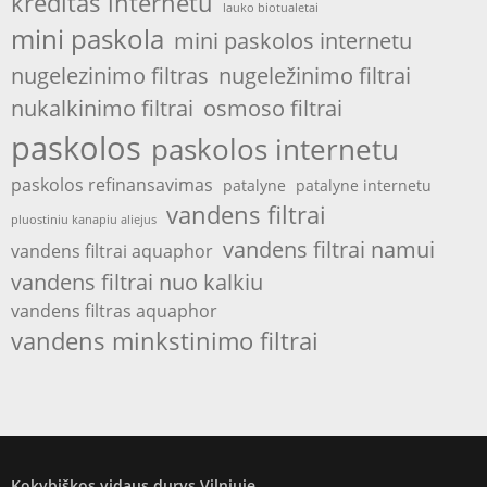
kreditas internetu
lauko biotualetai
mini paskola
mini paskolos internetu
nugelezinimo filtras
nugeležinimo filtrai
nukalkinimo filtrai
osmoso filtrai
paskolos
paskolos internetu
paskolos refinansavimas
patalyne
patalyne internetu
vandens filtrai
pluostiniu kanapiu aliejus
vandens filtrai namui
vandens filtrai aquaphor
vandens filtrai nuo kalkiu
vandens filtras aquaphor
vandens minkstinimo filtrai
Kokybiškos vidaus durys Vilniuje