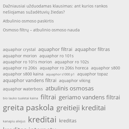
Dažniausiai užduodamas klausimas: ant kurios rankos
nešiojamas sužadėtuvių žiedas?
Atbulinio osmoso paskirtis
Osmoso filtrų – atbulinio osmoso nauda
aquaphor filtrai
aquaphor filtras
aquaphor crystal
aquaphor morion
aquaphor ro 101s
aquaphor ro 101s morion
aquaphor ro 102s
aquaphor ro 206s
aquaphor ro 206s horeca
aquaphor s800
aquaphor s800 kaina
aquaphor topaz
aquaphor s1000 p1
aquaphor vandens filtrai
aquaphor viking
atbulinis osmosas
aquaphor waterboss
filtrai
geriamo vandens filtrai
bio lauko tualetai kaina
greita paskola
greitieji kreditai
kreditai
kreditas
kanapiu aliejus