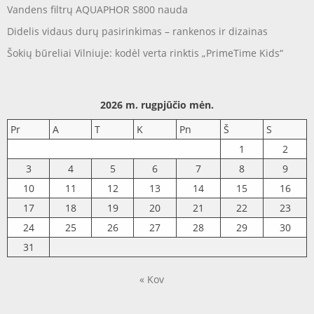
Vandens filtrų AQUAPHOR S800 nauda
Didelis vidaus durų pasirinkimas – rankenos ir dizainas
Šokių būreliai Vilniuje: kodėl verta rinktis „PrimeTime Kids“
2026 m. rugpjūčio mėn.
Pr
A
T
K
Pn
Š
S
1
2
3
4
5
6
7
8
9
10
11
12
13
14
15
16
17
18
19
20
21
22
23
24
25
26
27
28
29
30
31
« Kov