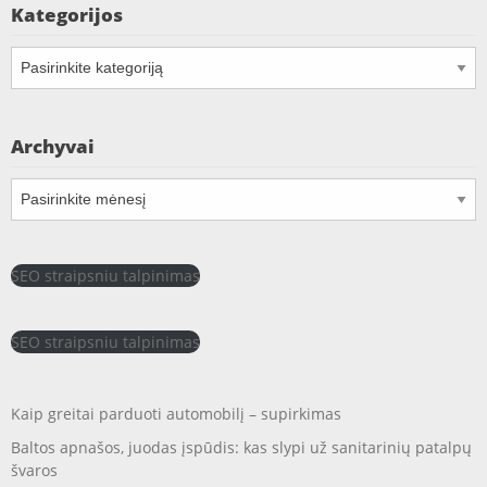
Kategorijos
Kategorijos
Archyvai
Archyvai
SEO straipsniu talpinimas
SEO straipsniu talpinimas
Kaip greitai parduoti automobilį – supirkimas
Baltos apnašos, juodas įspūdis: kas slypi už sanitarinių patalpų
švaros