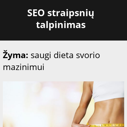
Skip
SEO straipsnių
to
content
talpinimas
Žyma:
saugi dieta svorio
mazinimui