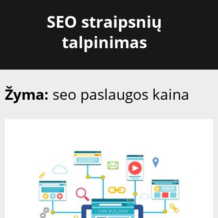
Skip
SEO straipsnių
to
content
talpinimas
Žyma:
seo paslaugos kaina