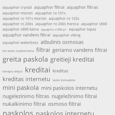
aquaphor filtrai
aquaphor filtras
aquaphor crystal
aquaphor morion
aquaphor ro 101s
aquaphor ro 101s morion
aquaphor ro 102s
aquaphor ro 206s
aquaphor ro 206s horeca
aquaphor s800
aquaphor s800 kaina
aquaphor topaz
aquaphor s1000 p1
aquaphor vandens filtrai
aquaphor viking
atbulinis osmosas
aquaphor waterboss
filtrai
geriamo vandens filtrai
bio lauko tualetai kaina
greita paskola
greitieji kreditai
kreditai
kreditas
kanapiu aliejus
kreditas internetu
lauko biotualetai
mini paskola
mini paskolos internetu
nugelezinimo filtras
nugeležinimo filtrai
nukalkinimo filtrai
osmoso filtrai
paskolos
paskolos internetu