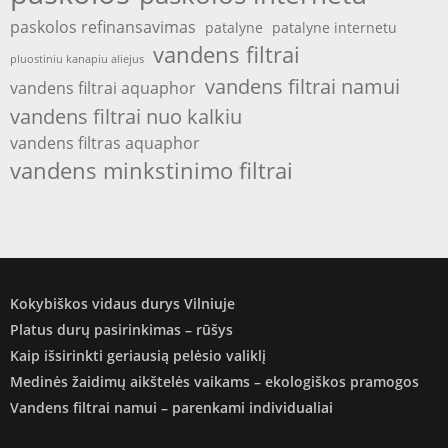
paskolos refinansavimas
patalyne
patalyne internetu
vandens filtrai
pluostiniu kanapiu aliejus
vandens filtrai namui
vandens filtrai aquaphor
vandens filtrai nuo kalkiu
vandens filtras aquaphor
vandens minkstinimo filtrai
Kokybiškos vidaus durys Vilniuje
Platus durų pasirinkimas – rūšys
Kaip išsirinkti geriausią pelėsio valiklį
Medinės žaidimų aikštelės vaikams – ekologiškos pramogos
Vandens filtrai namui – parenkami individualiai