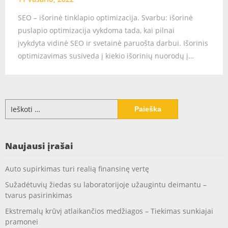
SEO – išorinė tinklapio optimizacija. Svarbu: išorinė
puslapio optimizacija vykdoma tada, kai pilnai
įvykdyta vidinė SEO ir svetainė paruošta darbui. Išorinis
optimizavimas susiveda į kiekio išorinių nuorodų į…
Ieškoti:
Naujausi įrašai
Auto supirkimas turi realią finansinę vertę
Sužadėtuvių žiedas su laboratorijoje užaugintu deimantu –
tvarus pasirinkimas
Ekstremalų krūvį atlaikančios medžiagos – Tiekimas sunkiajai
pramonei