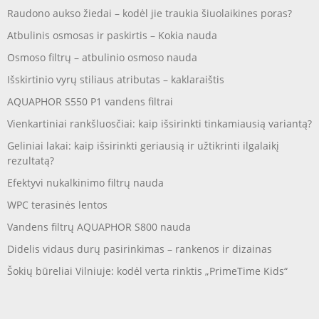
Raudono aukso žiedai – kodėl jie traukia šiuolaikines poras?
Atbulinis osmosas ir paskirtis – Kokia nauda
Osmoso filtrų – atbulinio osmoso nauda
Išskirtinio vyrų stiliaus atributas – kaklaraištis
AQUAPHOR S550 P1 vandens filtrai
Vienkartiniai rankšluosčiai: kaip išsirinkti tinkamiausią variantą?
Geliniai lakai: kaip išsirinkti geriausią ir užtikrinti ilgalaikį
rezultatą?
Efektyvi nukalkinimo filtrų nauda
WPC terasinės lentos
Vandens filtrų AQUAPHOR S800 nauda
Didelis vidaus durų pasirinkimas – rankenos ir dizainas
Šokių būreliai Vilniuje: kodėl verta rinktis „PrimeTime Kids“