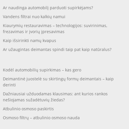
Ar naudinga automobilį parduoti supirkėjams?
Vandens filtrai nuo kalkių namui
Kiaurymių restauravimas – technologijos: suvirinimas,
frezavimas ir įvorių įpresavimas
Kaip išsirinkti namų kvapus
Ar užaugintas deimantas spindi taip pat kaip natūralus?
Kodėl automobilių supirkimas – kas gero
Deimantinė juostelė su skirtingų formų deimantais – kaip
derinti
Dažniausiai užduodamas klausimas: ant kurios rankos
nešiojamas sužadėtuvių žiedas?
Atbulinio osmoso paskirtis
Osmoso filtrų – atbulinio osmoso nauda