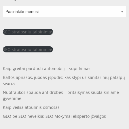
Archyvai
SEO straipsniu talpinimas
SEO straipsniu talpinimas
Kaip greitai parduoti automobilį – supirkimas
Baltos apnašos, juodas įspūdis: kas slypi už sanitarinių patalpų
švaros
Nuotraukos spauda ant drobės – pritaikymas šiuolaikiniame
gyvenime
Kaip veikia atbulinis osmosas
GEO be SEO neveikia: SEO Mokymai eksperto įžvalgos