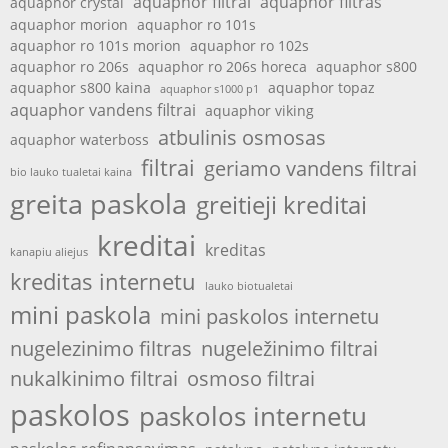
aquaphor filtrai
aquaphor filtras
aquaphor crystal
aquaphor morion
aquaphor ro 101s
aquaphor ro 101s morion
aquaphor ro 102s
aquaphor ro 206s
aquaphor ro 206s horeca
aquaphor s800
aquaphor s800 kaina
aquaphor topaz
aquaphor s1000 p1
aquaphor vandens filtrai
aquaphor viking
atbulinis osmosas
aquaphor waterboss
filtrai
geriamo vandens filtrai
bio lauko tualetai kaina
greita paskola
greitieji kreditai
kreditai
kreditas
kanapiu aliejus
kreditas internetu
lauko biotualetai
mini paskola
mini paskolos internetu
nugelezinimo filtras
nugeležinimo filtrai
nukalkinimo filtrai
osmoso filtrai
paskolos
paskolos internetu