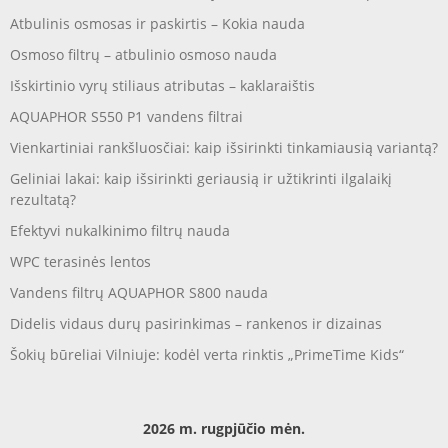
Atbulinis osmosas ir paskirtis – Kokia nauda
Osmoso filtrų – atbulinio osmoso nauda
Išskirtinio vyrų stiliaus atributas – kaklaraištis
AQUAPHOR S550 P1 vandens filtrai
Vienkartiniai rankšluosčiai: kaip išsirinkti tinkamiausią variantą?
Geliniai lakai: kaip išsirinkti geriausią ir užtikrinti ilgalaikį
rezultatą?
Efektyvi nukalkinimo filtrų nauda
WPC terasinės lentos
Vandens filtrų AQUAPHOR S800 nauda
Didelis vidaus durų pasirinkimas – rankenos ir dizainas
Šokių būreliai Vilniuje: kodėl verta rinktis „PrimeTime Kids“
2026 m. rugpjūčio mėn.