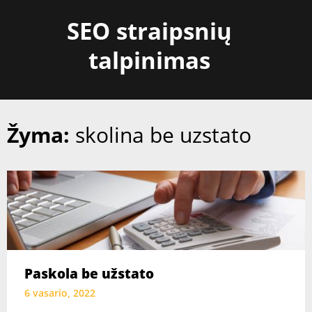
Skip
SEO straipsnių
to
content
talpinimas
Žyma:
skolina be uzstato
Paskola be užstato
6 vasario, 2022