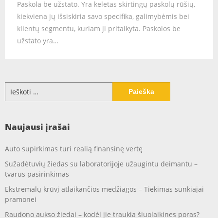
Paskola be užstato. Yra keletas skirtingų paskolų rūšių,
kiekviena jų išsiskiria savo specifika, galimybėmis bei
klientų segmentu, kuriam ji pritaikyta. Paskolos be
užstato yra…
Ieškoti:
Naujausi įrašai
Auto supirkimas turi realią finansinę vertę
Sužadėtuvių žiedas su laboratorijoje užaugintu deimantu –
tvarus pasirinkimas
Ekstremalų krūvį atlaikančios medžiagos – Tiekimas sunkiajai
pramonei
Raudono aukso žiedai – kodėl jie traukia šiuolaikines poras?