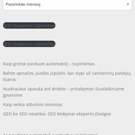
Archyvai
SEO straipsniu talpinimas
SEO straipsniu talpinimas
Kaip greitai parduoti automobilį – supirkimas
Baltos apnašos, juodas įspūdis: kas slypi už sanitarinių patalpų
švaros
Nuotraukos spauda ant drobės – pritaikymas šiuolaikiniame
gyvenime
Kaip veikia atbulinis osmosas
GEO be SEO neveikia: SEO Mokymai eksperto įžvalgos