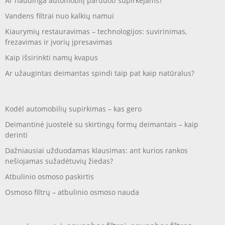
Ar naudinga automobilį parduoti supirkėjams?
Vandens filtrai nuo kalkių namui
Kiaurymių restauravimas – technologijos: suvirinimas,
frezavimas ir įvorių įpresavimas
Kaip išsirinkti namų kvapus
Ar užaugintas deimantas spindi taip pat kaip natūralus?
Kodėl automobilių supirkimas – kas gero
Deimantinė juostelė su skirtingų formų deimantais – kaip
derinti
Dažniausiai užduodamas klausimas: ant kurios rankos
nešiojamas sužadėtuvių žiedas?
Atbulinio osmoso paskirtis
Osmoso filtrų – atbulinio osmoso nauda