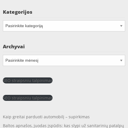
Kategorijos
Kategorijos
Archyvai
Archyvai
SEO straipsniu talpinimas
SEO straipsniu talpinimas
Kaip greitai parduoti automobilį – supirkimas
Baltos apnašos, juodas įspūdis: kas slypi už sanitarinių patalpų