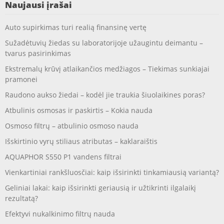
Naujausi įrašai
Auto supirkimas turi realią finansinę vertę
Sužadėtuvių žiedas su laboratorijoje užaugintu deimantu –
tvarus pasirinkimas
Ekstremalų krūvį atlaikančios medžiagos – Tiekimas sunkiajai
pramonei
Raudono aukso žiedai – kodėl jie traukia šiuolaikines poras?
Atbulinis osmosas ir paskirtis – Kokia nauda
Osmoso filtrų – atbulinio osmoso nauda
Išskirtinio vyrų stiliaus atributas – kaklaraištis
AQUAPHOR S550 P1 vandens filtrai
Vienkartiniai rankšluosčiai: kaip išsirinkti tinkamiausią variantą?
Geliniai lakai: kaip išsirinkti geriausią ir užtikrinti ilgalaikį
rezultatą?
Efektyvi nukalkinimo filtrų nauda