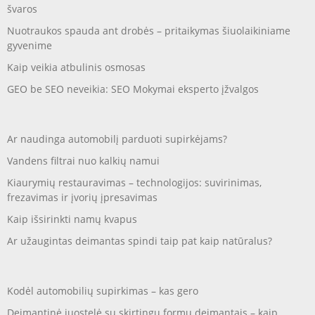
švaros
Nuotraukos spauda ant drobės – pritaikymas šiuolaikiniame
gyvenime
Kaip veikia atbulinis osmosas
GEO be SEO neveikia: SEO Mokymai eksperto įžvalgos
Ar naudinga automobilį parduoti supirkėjams?
Vandens filtrai nuo kalkių namui
Kiaurymių restauravimas – technologijos: suvirinimas,
frezavimas ir įvorių įpresavimas
Kaip išsirinkti namų kvapus
Ar užaugintas deimantas spindi taip pat kaip natūralus?
Kodėl automobilių supirkimas – kas gero
Deimantinė juostelė su skirtingų formų deimantais – kaip