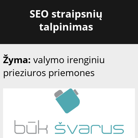
Skip
SEO straipsnių
to
content
talpinimas
Žyma:
valymo irenginiu
prieziuros priemones