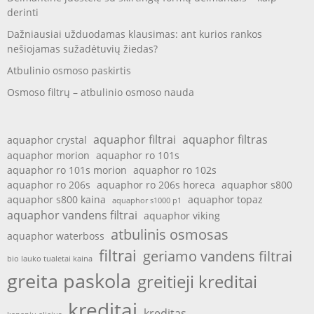
derinti
Dažniausiai užduodamas klausimas: ant kurios rankos
nešiojamas sužadėtuvių žiedas?
Atbulinio osmoso paskirtis
Osmoso filtrų – atbulinio osmoso nauda
aquaphor filtrai
aquaphor filtras
aquaphor crystal
aquaphor morion
aquaphor ro 101s
aquaphor ro 101s morion
aquaphor ro 102s
aquaphor ro 206s
aquaphor ro 206s horeca
aquaphor s800
aquaphor s800 kaina
aquaphor topaz
aquaphor s1000 p1
aquaphor vandens filtrai
aquaphor viking
atbulinis osmosas
aquaphor waterboss
filtrai
geriamo vandens filtrai
bio lauko tualetai kaina
greita paskola
greitieji kreditai
kreditai
kreditas