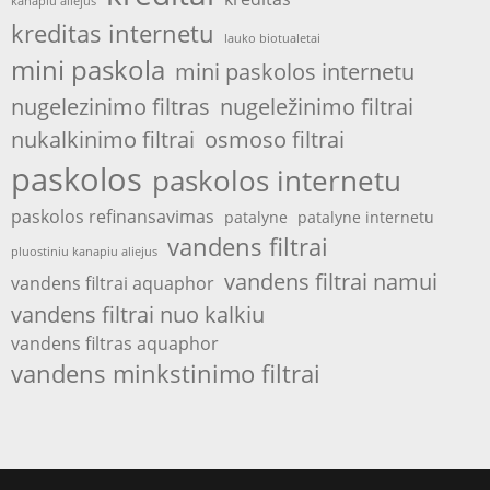
kanapiu aliejus
kreditas internetu
lauko biotualetai
mini paskola
mini paskolos internetu
nugelezinimo filtras
nugeležinimo filtrai
nukalkinimo filtrai
osmoso filtrai
paskolos
paskolos internetu
paskolos refinansavimas
patalyne
patalyne internetu
vandens filtrai
pluostiniu kanapiu aliejus
vandens filtrai namui
vandens filtrai aquaphor
vandens filtrai nuo kalkiu
vandens filtras aquaphor
vandens minkstinimo filtrai