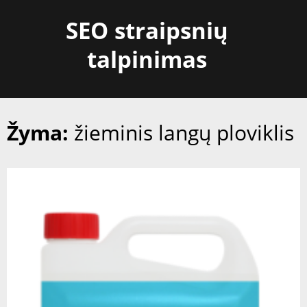
Skip
SEO straipsnių
to
content
talpinimas
Žyma:
žieminis langų ploviklis