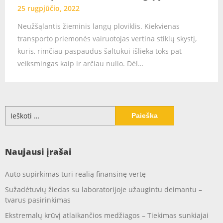
25 rugpjūčio, 2022
Neužšąlantis žieminis langų ploviklis. Kiekvienas
transporto priemonės vairuotojas vertina stiklų skystį,
kuris, rimčiau paspaudus šaltukui išlieka toks pat
veiksmingas kaip ir arčiau nulio. Dėl…
Ieškoti:
Naujausi įrašai
Auto supirkimas turi realią finansinę vertę
Sužadėtuvių žiedas su laboratorijoje užaugintu deimantu –
tvarus pasirinkimas
Ekstremalų krūvį atlaikančios medžiagos – Tiekimas sunkiajai