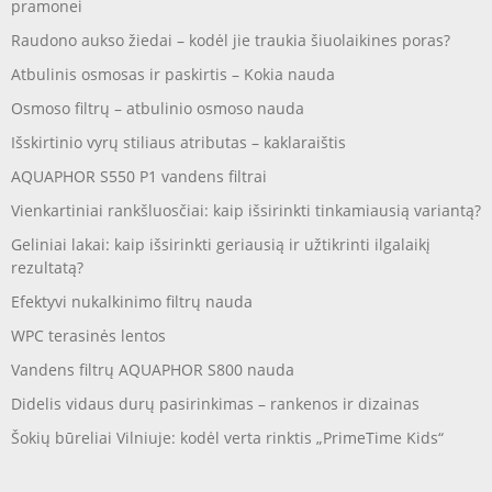
pramonei
Raudono aukso žiedai – kodėl jie traukia šiuolaikines poras?
Atbulinis osmosas ir paskirtis – Kokia nauda
Osmoso filtrų – atbulinio osmoso nauda
Išskirtinio vyrų stiliaus atributas – kaklaraištis
AQUAPHOR S550 P1 vandens filtrai
Vienkartiniai rankšluosčiai: kaip išsirinkti tinkamiausią variantą?
Geliniai lakai: kaip išsirinkti geriausią ir užtikrinti ilgalaikį
rezultatą?
Efektyvi nukalkinimo filtrų nauda
WPC terasinės lentos
Vandens filtrų AQUAPHOR S800 nauda
Didelis vidaus durų pasirinkimas – rankenos ir dizainas
Šokių būreliai Vilniuje: kodėl verta rinktis „PrimeTime Kids“