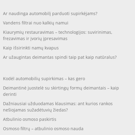
Ar naudinga automobilį parduoti supirkėjams?
Vandens filtrai nuo kalkių namui
Kiaurymių restauravimas – technologijos: suvirinimas,
frezavimas ir įvorių įpresavimas
Kaip išsirinkti namų kvapus
Ar užaugintas deimantas spindi taip pat kaip natūralus?
Kodėl automobilių supirkimas – kas gero
Deimantinė juostelė su skirtingų formų deimantais – kaip
derinti
Dažniausiai užduodamas klausimas: ant kurios rankos
nešiojamas sužadėtuvių žiedas?
Atbulinio osmoso paskirtis
Osmoso filtrų – atbulinio osmoso nauda