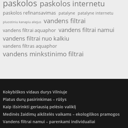
paskolos
paskolos internetu
paskolos refinansavimas
patalyne
patalyne internetu
vandens filtrai
pluostiniu kanapiu aliejus
vandens filtrai namui
vandens filtrai aquaphor
vandens filtrai nuo kalkiu
vandens filtras aquaphor
vandens minkstinimo filtrai
Kokybiškos vidaus durys Vilniuje
Platus durų pasirinkimas – rūšys
Kaip išsirinkti geriausią pelėsio valiklį
Medinės žaidimų aikštelės vaikams – ekologiškos pramogos
Vandens filtrai namui – parenkami individualiai