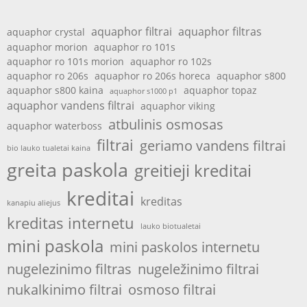
aquaphor filtrai
aquaphor filtras
aquaphor crystal
aquaphor morion
aquaphor ro 101s
aquaphor ro 101s morion
aquaphor ro 102s
aquaphor ro 206s
aquaphor ro 206s horeca
aquaphor s800
aquaphor s800 kaina
aquaphor topaz
aquaphor s1000 p1
aquaphor vandens filtrai
aquaphor viking
atbulinis osmosas
aquaphor waterboss
filtrai
geriamo vandens filtrai
bio lauko tualetai kaina
greita paskola
greitieji kreditai
kreditai
kreditas
kanapiu aliejus
kreditas internetu
lauko biotualetai
mini paskola
mini paskolos internetu
nugelezinimo filtras
nugeležinimo filtrai
nukalkinimo filtrai
osmoso filtrai