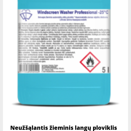
Neužšąlantis žieminis langų ploviklis