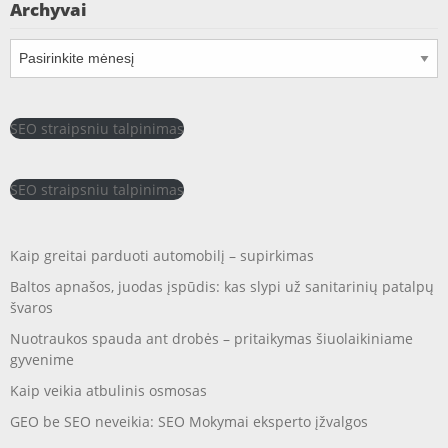
Archyvai
Archyvai
SEO straipsniu talpinimas
SEO straipsniu talpinimas
Kaip greitai parduoti automobilį – supirkimas
Baltos apnašos, juodas įspūdis: kas slypi už sanitarinių patalpų
švaros
Nuotraukos spauda ant drobės – pritaikymas šiuolaikiniame
gyvenime
Kaip veikia atbulinis osmosas
GEO be SEO neveikia: SEO Mokymai eksperto įžvalgos