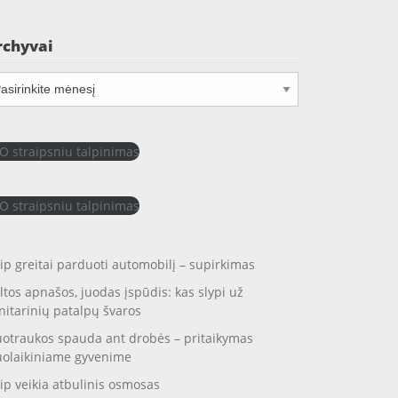
rchyvai
chyvai
O straipsniu talpinimas
O straipsniu talpinimas
ip greitai parduoti automobilį – supirkimas
ltos apnašos, juodas įspūdis: kas slypi už
nitarinių patalpų švaros
otraukos spauda ant drobės – pritaikymas
uolaikiniame gyvenime
ip veikia atbulinis osmosas