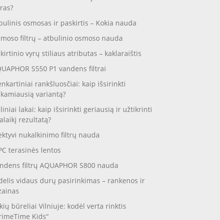
ras?
bulinis osmosas ir paskirtis – Kokia nauda
moso filtrų – atbulinio osmoso nauda
skirtinio vyrų stiliaus atributas – kaklaraištis
UAPHOR S550 P1 vandens filtrai
enkartiniai rankšluosčiai: kaip išsirinkti
nkamiausią variantą?
liniai lakai: kaip išsirinkti geriausią ir užtikrinti
galaikį rezultatą?
ektyvi nukalkinimo filtrų nauda
C terasinės lentos
ndens filtrų AQUAPHOR S800 nauda
delis vidaus durų pasirinkimas – rankenos ir
zainas
kių būreliai Vilniuje: kodėl verta rinktis
rimeTime Kids“