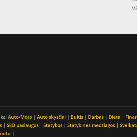
v
ška:
Auto/Moto
|
Auto skysčiai
|
Buitis
|
Darbas
|
Dieta
|
Fina
s
|
SEO paslaugos
|
Statybos
|
Statybinės medžiagos
|
Sveikat
rnetu
|