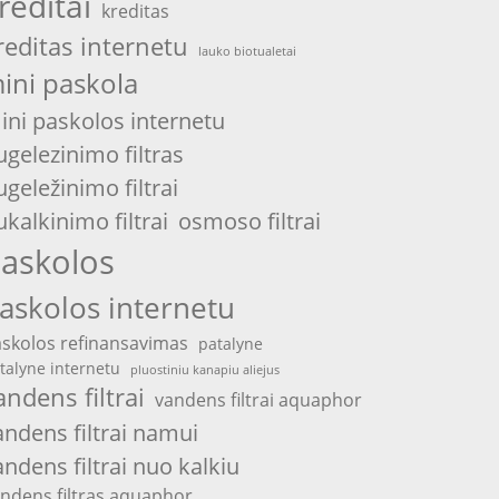
reditai
kreditas
reditas internetu
lauko biotualetai
ini paskola
ini paskolos internetu
ugelezinimo filtras
ugeležinimo filtrai
ukalkinimo filtrai
osmoso filtrai
askolos
askolos internetu
skolos refinansavimas
patalyne
talyne internetu
pluostiniu kanapiu aliejus
andens filtrai
vandens filtrai aquaphor
andens filtrai namui
andens filtrai nuo kalkiu
ndens filtras aquaphor