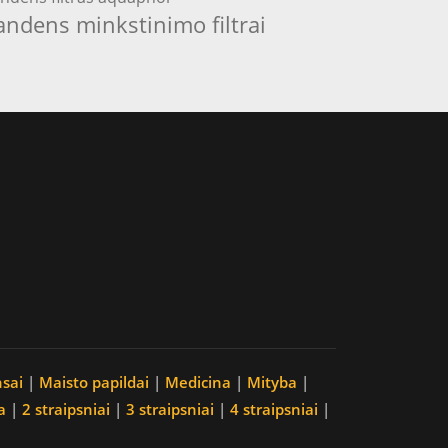
andens minkstinimo filtrai
nsai
|
Maisto papildai
|
Medicina
|
Mityba
|
a
|
2 straipsniai
|
3 straipsniai
|
4 straipsniai
|