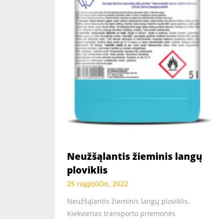
Neužšąlantis žieminis langų
ploviklis
25 rugpjūčio, 2022
Neužšąlantis žieminis langų ploviklis.
Kiekvienas transporto priemonės