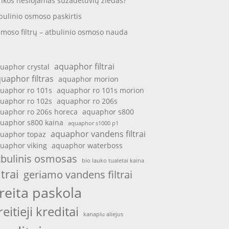
nkos nešiojamas sužadėtuvių žiedas?
bulinio osmoso paskirtis
moso filtrų – atbulinio osmoso nauda
aquaphor filtrai
uaphor crystal
uaphor filtras
aquaphor morion
uaphor ro 101s
aquaphor ro 101s morion
uaphor ro 102s
aquaphor ro 206s
uaphor ro 206s horeca
aquaphor s800
uaphor s800 kaina
aquaphor s1000 p1
aquaphor vandens filtrai
uaphor topaz
uaphor viking
aquaphor waterboss
tbulinis osmosas
bio lauko tualetai kaina
ltrai
geriamo vandens filtrai
reita paskola
reitieji kreditai
kanapiu aliejus