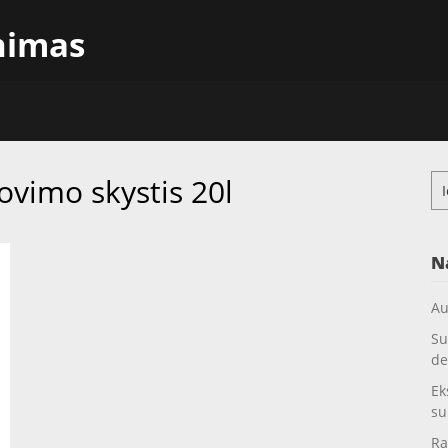
inimas
ovimo skystis 20l
Ieš
N
Au
Su
de
Ek
su
Ra