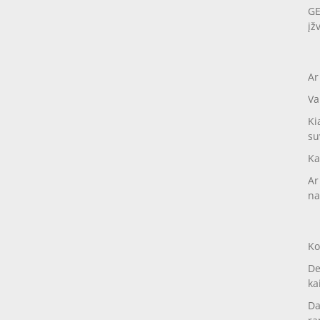
GE
įž
Ar
Va
Ki
su
Ka
Ar
na
Ko
De
ka
Da