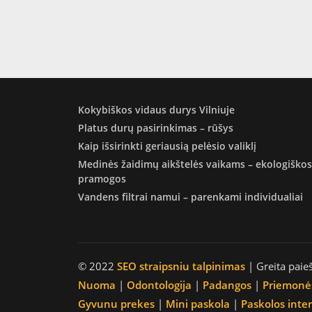
Kokybiškos vidaus durys Vilniuje
Platus durų pasirinkimas – rūšys
Kaip išsirinkti geriausią pelėsio valiklį
Medinės žaidimų aikštelės vaikams – ekologiškos
pramogos
Vandens filtrai namui – parenkami individualiai
© 2022
SEO straipsniu talpinimas
| Greita paie
Nuoma
|
Odontologija
|
Padangos
|
Priemonė
Gyvunu prekes
|
Mini paskola
|
Paskolos inte