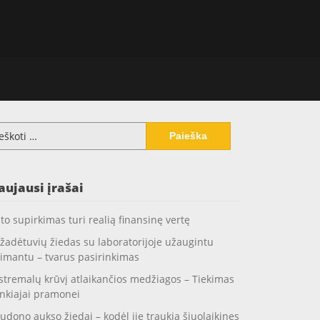
koti:
aujausi įrašai
to supirkimas turi realią finansinę vertę
žadėtuvių žiedas su laboratorijoje užaugintu
imantu – tvarus pasirinkimas
stremalų krūvį atlaikančios medžiagos – Tiekimas
nkiajai pramonei
udono aukso žiedai – kodėl jie traukia šiuolaikines