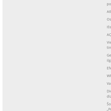
po
At
Os
Iš
AQ
Vi
ti
Ge
il
Ef
WP
Va
Di
di
Šo
„P