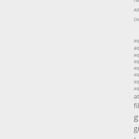
ra
At
Os
aq
aq
aq
aq
aq
aq
aq
aq
a
fi
g
g