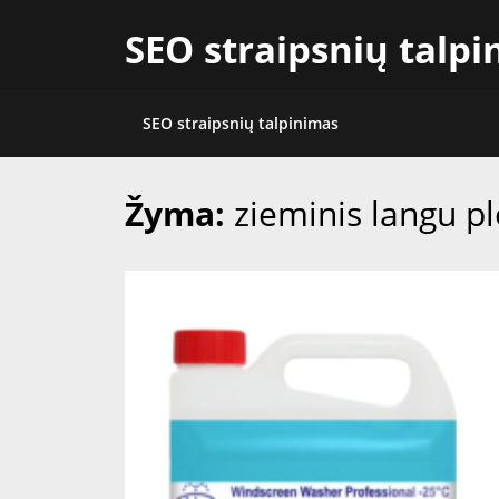
Skip
SEO straipsnių talp
to
content
SEO straipsnių talpinimas
Žyma:
zieminis langu pl