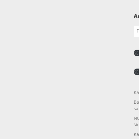
A
Ar
SE
SE
Ka
Ba
sa
Nu
ši
Ka