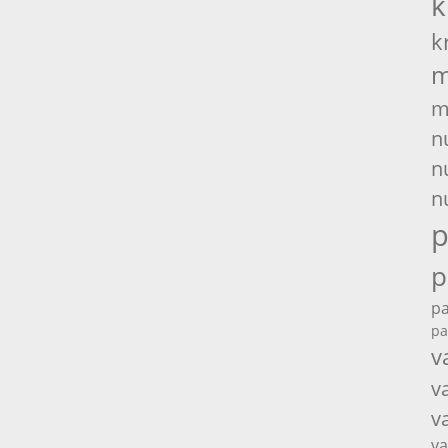
k
k
m
m
n
n
n
p
p
pa
pa
v
v
v
va