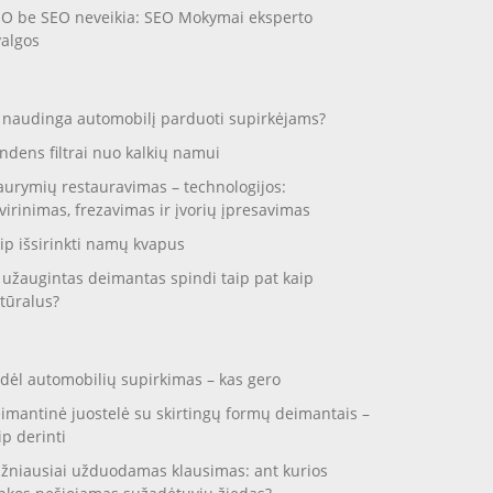
O be SEO neveikia: SEO Mokymai eksperto
valgos
 naudinga automobilį parduoti supirkėjams?
ndens filtrai nuo kalkių namui
aurymių restauravimas – technologijos:
virinimas, frezavimas ir įvorių įpresavimas
ip išsirinkti namų kvapus
 užaugintas deimantas spindi taip pat kaip
tūralus?
dėl automobilių supirkimas – kas gero
imantinė juostelė su skirtingų formų deimantais –
ip derinti
žniausiai užduodamas klausimas: ant kurios