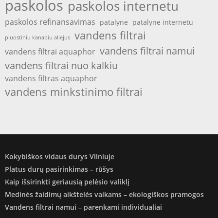
paskolos
paskolos internetu
paskolos refinansavimas
patalyne
patalyne internetu
vandens filtrai
pluostiniu kanapiu aliejus
vandens filtrai namui
vandens filtrai aquaphor
vandens filtrai nuo kalkiu
vandens filtras aquaphor
vandens minkstinimo filtrai
Kokybiškos vidaus durys Vilniuje
Platus durų pasirinkimas – rūšys
Kaip išsirinkti geriausią pelėsio valiklį
Medinės žaidimų aikštelės vaikams – ekologiškos pramogos
Vandens filtrai namui – parenkami individualiai