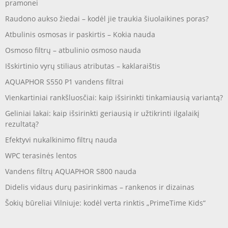
pramonei
Raudono aukso žiedai – kodėl jie traukia šiuolaikines poras?
Atbulinis osmosas ir paskirtis – Kokia nauda
Osmoso filtrų – atbulinio osmoso nauda
Išskirtinio vyrų stiliaus atributas – kaklaraištis
AQUAPHOR S550 P1 vandens filtrai
Vienkartiniai rankšluosčiai: kaip išsirinkti tinkamiausią variantą?
Geliniai lakai: kaip išsirinkti geriausią ir užtikrinti ilgalaikį
rezultatą?
Efektyvi nukalkinimo filtrų nauda
WPC terasinės lentos
Vandens filtrų AQUAPHOR S800 nauda
Didelis vidaus durų pasirinkimas – rankenos ir dizainas
Šokių būreliai Vilniuje: kodėl verta rinktis „PrimeTime Kids“