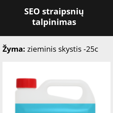
Skip
SEO straipsnių
to
content
talpinimas
Žyma:
zieminis skystis -25c