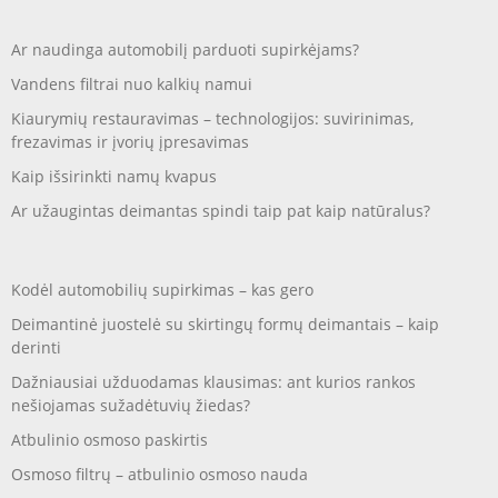
Ar naudinga automobilį parduoti supirkėjams?
Vandens filtrai nuo kalkių namui
Kiaurymių restauravimas – technologijos: suvirinimas,
frezavimas ir įvorių įpresavimas
Kaip išsirinkti namų kvapus
Ar užaugintas deimantas spindi taip pat kaip natūralus?
Kodėl automobilių supirkimas – kas gero
Deimantinė juostelė su skirtingų formų deimantais – kaip
derinti
Dažniausiai užduodamas klausimas: ant kurios rankos
nešiojamas sužadėtuvių žiedas?
Atbulinio osmoso paskirtis
Osmoso filtrų – atbulinio osmoso nauda