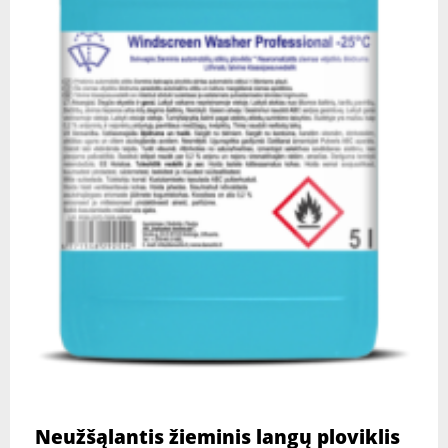
Neužšąlantis žieminis langų ploviklis