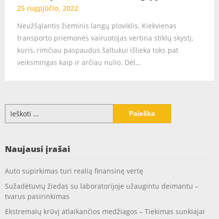
25 rugpjūčio, 2022
Neužšąlantis žieminis langų ploviklis. Kiekvienas
transporto priemonės vairuotojas vertina stiklų skystį,
kuris, rimčiau paspaudus šaltukui išlieka toks pat
veiksmingas kaip ir arčiau nulio. Dėl…
Ieškoti:
Naujausi įrašai
Auto supirkimas turi realią finansinę vertę
Sužadėtuvių žiedas su laboratorijoje užaugintu deimantu –
tvarus pasirinkimas
Ekstremalų krūvį atlaikančios medžiagos – Tiekimas sunkiajai