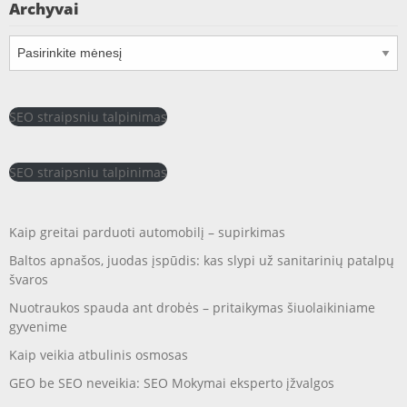
Archyvai
Archyvai
SEO straipsniu talpinimas
SEO straipsniu talpinimas
Kaip greitai parduoti automobilį – supirkimas
Baltos apnašos, juodas įspūdis: kas slypi už sanitarinių patalpų
švaros
Nuotraukos spauda ant drobės – pritaikymas šiuolaikiniame
gyvenime
Kaip veikia atbulinis osmosas
GEO be SEO neveikia: SEO Mokymai eksperto įžvalgos