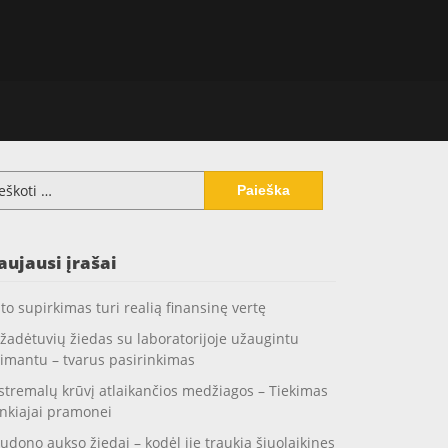
koti:
aujausi įrašai
to supirkimas turi realią finansinę vertę
žadėtuvių žiedas su laboratorijoje užaugintu
imantu – tvarus pasirinkimas
stremalų krūvį atlaikančios medžiagos – Tiekimas
nkiajai pramonei
udono aukso žiedai – kodėl jie traukia šiuolaikines