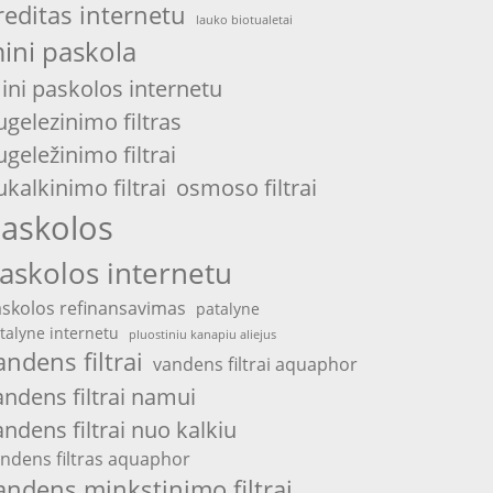
reditas internetu
lauko biotualetai
ini paskola
ini paskolos internetu
ugelezinimo filtras
ugeležinimo filtrai
ukalkinimo filtrai
osmoso filtrai
askolos
askolos internetu
skolos refinansavimas
patalyne
talyne internetu
pluostiniu kanapiu aliejus
andens filtrai
vandens filtrai aquaphor
andens filtrai namui
andens filtrai nuo kalkiu
ndens filtras aquaphor
andens minkstinimo filtrai