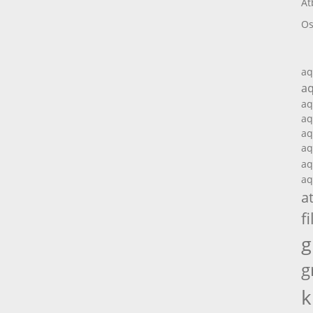
At
Os
aq
aq
aq
aq
aq
aq
aq
aq
a
fi
g
g
k