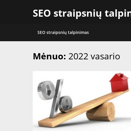
Skip
SEO straipsnių talp
to
content
SEO straipsnių talpinimas
Mėnuo:
2022 vasario