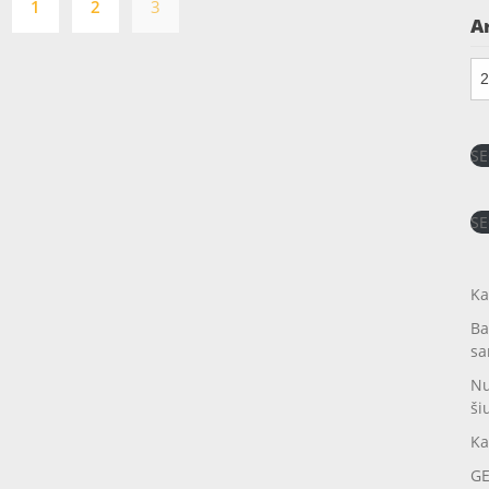
1
2
3
puslapiavimas
A
Ar
SE
SE
Ka
Ba
sa
Nu
ši
Ka
GE