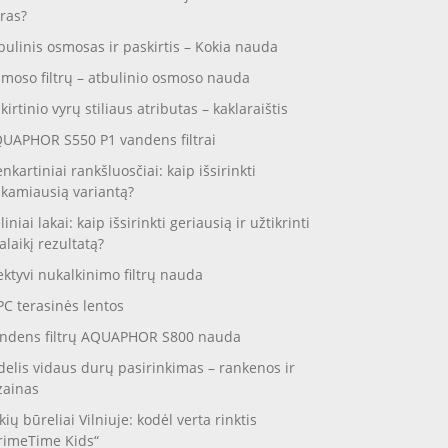
ras?
bulinis osmosas ir paskirtis – Kokia nauda
moso filtrų – atbulinio osmoso nauda
skirtinio vyrų stiliaus atributas – kaklaraištis
UAPHOR S550 P1 vandens filtrai
enkartiniai rankšluosčiai: kaip išsirinkti
nkamiausią variantą?
liniai lakai: kaip išsirinkti geriausią ir užtikrinti
galaikį rezultatą?
ektyvi nukalkinimo filtrų nauda
C terasinės lentos
ndens filtrų AQUAPHOR S800 nauda
delis vidaus durų pasirinkimas – rankenos ir
zainas
kių būreliai Vilniuje: kodėl verta rinktis
rimeTime Kids“