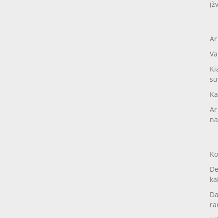
įž
Ar
Va
Ki
su
Ka
Ar
na
Ko
De
ka
Da
ra