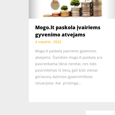
Mogo.lt paskola įvairiems
gyvenimo atvejams
4 vasario, 2022
Mogo.lt paskola įvairiems gyvenimo
atvejams. Šiandien mogo.lt paskola yra
pasirenkama tikrai neretai, nes toks
pasirinkimas iš tiesų gali būti vienas
geriausių dažnose gyvenimiškose
situacijose. Kai pristinga…