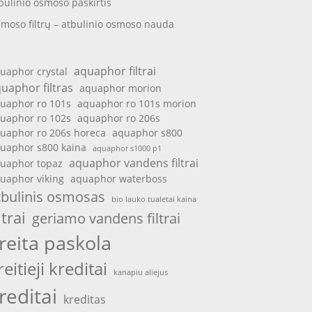
bulinio osmoso paskirtis
moso filtrų – atbulinio osmoso nauda
aquaphor filtrai
uaphor crystal
uaphor filtras
aquaphor morion
uaphor ro 101s
aquaphor ro 101s morion
uaphor ro 102s
aquaphor ro 206s
uaphor ro 206s horeca
aquaphor s800
uaphor s800 kaina
aquaphor s1000 p1
aquaphor vandens filtrai
uaphor topaz
uaphor viking
aquaphor waterboss
tbulinis osmosas
bio lauko tualetai kaina
ltrai
geriamo vandens filtrai
reita paskola
reitieji kreditai
kanapiu aliejus
reditai
kreditas