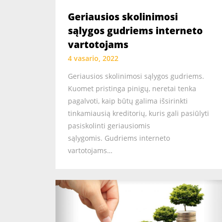
Geriausios skolinimosi
sąlygos gudriems interneto
vartotojams
4 vasario, 2022
Geriausios skolinimosi sąlygos gudriems.
Kuomet pristinga pinigų, neretai tenka
pagalvoti, kaip būtų galima išsirinkti
tinkamiausią kreditorių, kuris gali pasiūlyti
pasiskolinti geriausiomis
sąlygomis. Gudriems interneto
vartotojams…