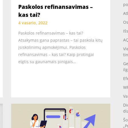
po
Paskolos refinansavimas –
At
kas tai?
Os
4 vasario, 2022
Iš
Paskolos refinansavimas – kas tai?
AQ
Atsakymas gana paprastas – tai paskola kitų
įsiskolinimų apmokėjimui. Paskolos
Vi
refinansavimas – kas tai? Kaip protingai
ti
elgtis su gaunamais pinigais…
Ge
il
Ef
WP
Va
Di
di
Šo
„P