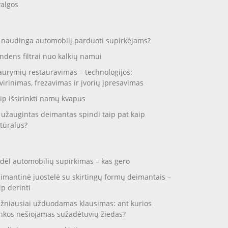
valgos
 naudinga automobilį parduoti supirkėjams?
ndens filtrai nuo kalkių namui
aurymių restauravimas – technologijos:
virinimas, frezavimas ir įvorių įpresavimas
ip išsirinkti namų kvapus
 užaugintas deimantas spindi taip pat kaip
tūralus?
dėl automobilių supirkimas – kas gero
imantinė juostelė su skirtingų formų deimantais –
ip derinti
žniausiai užduodamas klausimas: ant kurios
nkos nešiojamas sužadėtuvių žiedas?