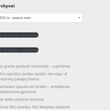
rchyvai
chyvai
O straipsniu talpinimas
O straipsniu talpinimas
ip greitai parduoti automobilį – supirkimas
ltos apnašos, juodas įspūdis: kas slypi už
nitarinių patalpų švaros
otraukos spauda ant drobės – pritaikymas
uolaikiniame gyvenime
ip veikia atbulinis osmosas
O be SEO neveikia: SEO Mokymai eksperto