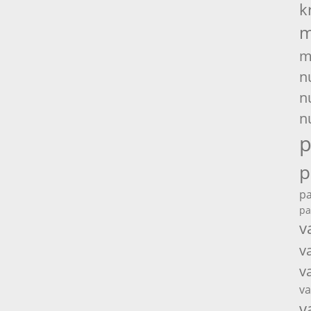
k
m
m
n
n
n
p
p
pa
pa
v
v
v
va
v