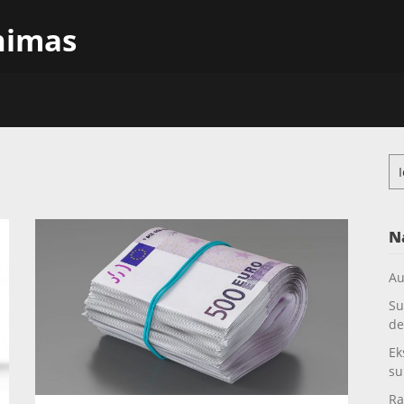
inimas
Ieš
N
Au
Su
de
Ek
su
Ra