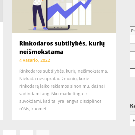
P
Rinkodaros subtilybės, kurių
neišmokstama
4 vasario, 2022
Rinkodaros subtilybės, kurių neišmokstama.
Niekada nesupratau žmonių, kurie
rinkodarą laiko reklamos sinonimu, dažnai
vadindami anglišku marketingu ir
suvokdami, kad tai yra lengva disciplinos
K
rūšis, kuomet…
Ka
Įrašų