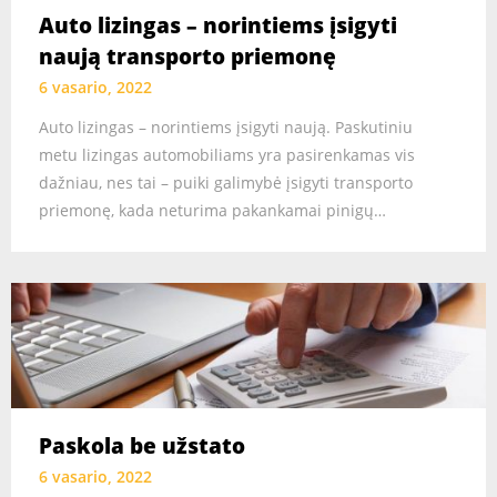
Auto lizingas – norintiems įsigyti
naują transporto priemonę
6 vasario, 2022
Auto lizingas – norintiems įsigyti naują. Paskutiniu
metu lizingas automobiliams yra pasirenkamas vis
dažniau, nes tai – puiki galimybė įsigyti transporto
priemonę, kada neturima pakankamai pinigų…
Paskola be užstato
6 vasario, 2022