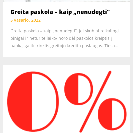
Greita paskola – kaip „nenudegti“
5 vasario, 2022
Greita paskola – kaip „nenudegti“. Jei skubiai reikalingi
pinigai ir neturite laiko/ noro dėl paskolos kreiptis į
banką, galite rinktis greitojo kredito paslaugas. Tiesa…