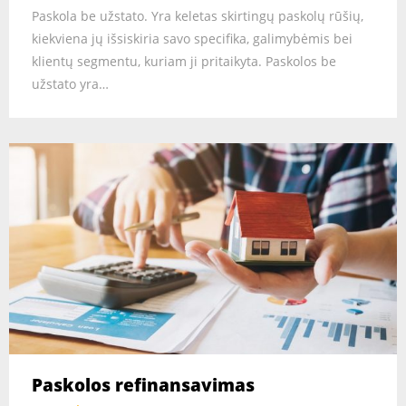
Paskola be užstato. Yra keletas skirtingų paskolų rūšių,
kiekviena jų išsiskiria savo specifika, galimybėmis bei
klientų segmentu, kuriam ji pritaikyta. Paskolos be
užstato yra…
Paskolos refinansavimas