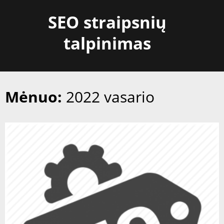
Skip
SEO straipsnių
to
content
talpinimas
Mėnuo:
2022 vasario