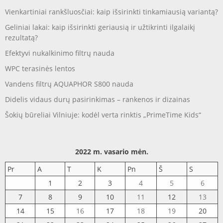
Vienkartiniai rankšluosčiai: kaip išsirinkti tinkamiausią variantą?
Geliniai lakai: kaip išsirinkti geriausią ir užtikrinti ilgalaikį
rezultatą?
Efektyvi nukalkinimo filtrų nauda
WPC terasinės lentos
Vandens filtrų AQUAPHOR S800 nauda
Didelis vidaus durų pasirinkimas – rankenos ir dizainas
Šokių būreliai Vilniuje: kodėl verta rinktis „PrimeTime Kids“
2022 m. vasario mėn.
Pr
A
T
K
Pn
Š
S
1
2
3
4
5
6
7
8
9
10
11
12
13
14
15
16
17
18
19
20