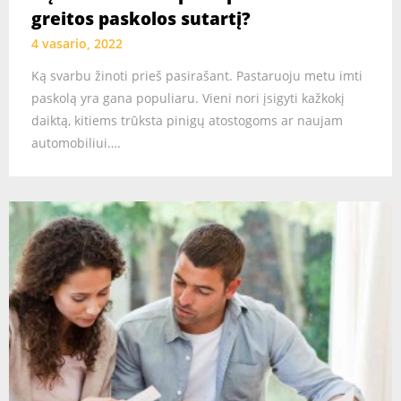
greitos paskolos sutartį?
4 vasario, 2022
Ką svarbu žinoti prieš pasirašant. Pastaruoju metu imti
paskolą yra gana populiaru. Vieni nori įsigyti kažkokį
daiktą, kitiems trūksta pinigų atostogoms ar naujam
automobiliui….