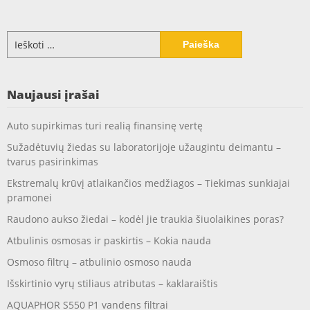
Ieškoti:
Naujausi įrašai
Auto supirkimas turi realią finansinę vertę
Sužadėtuvių žiedas su laboratorijoje užaugintu deimantu –
tvarus pasirinkimas
Ekstremalų krūvį atlaikančios medžiagos – Tiekimas sunkiajai
pramonei
Raudono aukso žiedai – kodėl jie traukia šiuolaikines poras?
Atbulinis osmosas ir paskirtis – Kokia nauda
Osmoso filtrų – atbulinio osmoso nauda
Išskirtinio vyrų stiliaus atributas – kaklaraištis
AQUAPHOR S550 P1 vandens filtrai