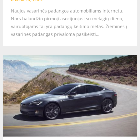
Naujos vasarinės padangos automobiliams internetu.
Nors balandžio pirmoji asocijuojasi su melagių diena,
vairuotojams tai yra padangų keitimo metas. Žiemines į
vasarines padangas privaloma pasikeisti…