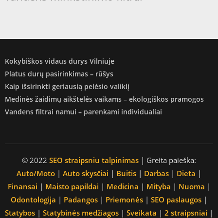
Kokybiškos vidaus durys Vilniuje
Platus durų pasirinkimas – rūšys
Kaip išsirinkti geriausią pelėsio valiklį
Medinės žaidimų aikštelės vaikams – ekologiškos pramogos
Vandens filtrai namui – parenkami individualiai
© 2022
SEO straipsniu talpinimas
| Greita paieška:
Auto/Moto
|
Auto skysčiai
|
Buitis
|
Darbas
|
Dieta
|
Finansai
|
Maisto papildai
|
Medicina
|
Mityba
|
Nuoma
|
Odontologija
|
Padangos
|
Priemonės
|
SEO paslaugos
|
Statybos
|
Statybinės medžiagos
|
Sveikata
|
2 straipsniai
|