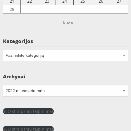
21
22
23
24
25
26
27
28
Kov »
Kategorijos
Kategorijos
Archyvai
Archyvai
SEO straipsniu talpinimas
SEO straipsniu talpinimas