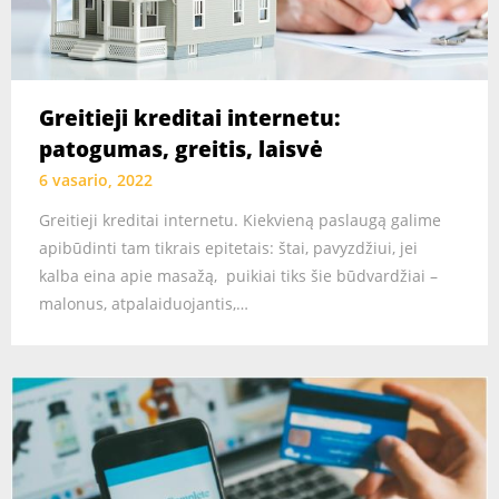
Greitieji kreditai internetu:
patogumas, greitis, laisvė
6 vasario, 2022
Greitieji kreditai internetu. Kiekvieną paslaugą galime
apibūdinti tam tikrais epitetais: štai, pavyzdžiui, jei
kalba eina apie masažą, puikiai tiks šie būdvardžiai –
malonus, atpalaiduojantis,…