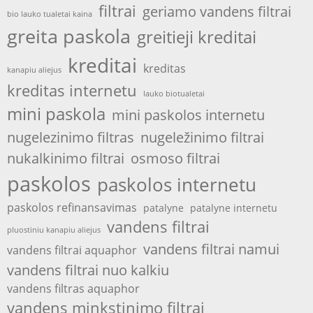
filtrai
geriamo vandens filtrai
bio lauko tualetai kaina
greita paskola
greitieji kreditai
kreditai
kreditas
kanapiu aliejus
kreditas internetu
lauko biotualetai
mini paskola
mini paskolos internetu
nugelezinimo filtras
nugeležinimo filtrai
nukalkinimo filtrai
osmoso filtrai
paskolos
paskolos internetu
paskolos refinansavimas
patalyne
patalyne internetu
vandens filtrai
pluostiniu kanapiu aliejus
vandens filtrai namui
vandens filtrai aquaphor
vandens filtrai nuo kalkiu
vandens filtras aquaphor
vandens minkstinimo filtrai