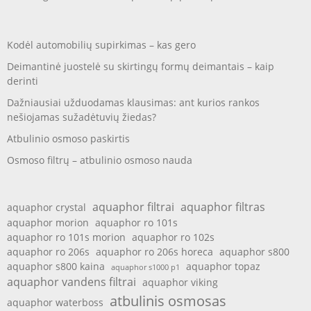
Kodėl automobilių supirkimas – kas gero
Deimantinė juostelė su skirtingų formų deimantais – kaip
derinti
Dažniausiai užduodamas klausimas: ant kurios rankos
nešiojamas sužadėtuvių žiedas?
Atbulinio osmoso paskirtis
Osmoso filtrų – atbulinio osmoso nauda
aquaphor filtrai
aquaphor filtras
aquaphor crystal
aquaphor morion
aquaphor ro 101s
aquaphor ro 101s morion
aquaphor ro 102s
aquaphor ro 206s
aquaphor ro 206s horeca
aquaphor s800
aquaphor s800 kaina
aquaphor topaz
aquaphor s1000 p1
aquaphor vandens filtrai
aquaphor viking
atbulinis osmosas
aquaphor waterboss