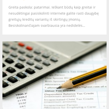
Greita paskola: patarimai. Ieškant būdų kaip greitai ir
nesudėtingai pasiskolinti internete galite rasti daugybę
greitųjų kreditų variantų iš skirtingų įmonių.
Besiskolinančiajam svarbiausia yra nedidelės…