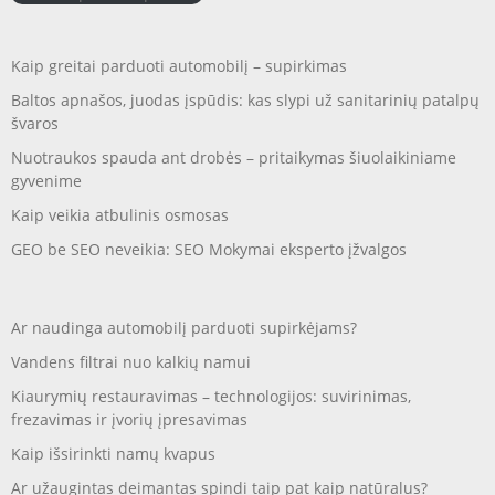
Kaip greitai parduoti automobilį – supirkimas
Baltos apnašos, juodas įspūdis: kas slypi už sanitarinių patalpų
švaros
Nuotraukos spauda ant drobės – pritaikymas šiuolaikiniame
gyvenime
Kaip veikia atbulinis osmosas
GEO be SEO neveikia: SEO Mokymai eksperto įžvalgos
Ar naudinga automobilį parduoti supirkėjams?
Vandens filtrai nuo kalkių namui
Kiaurymių restauravimas – technologijos: suvirinimas,
frezavimas ir įvorių įpresavimas
Kaip išsirinkti namų kvapus
Ar užaugintas deimantas spindi taip pat kaip natūralus?