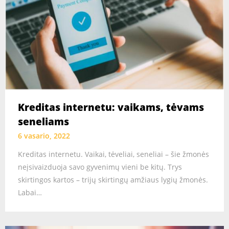
Kreditas internetu: vaikams, tėvams
seneliams
6 vasario, 2022
Kreditas internetu. Vaikai, tėveliai, seneliai – šie žmonės
neįsivaizduoja savo gyvenimų vieni be kitų. Trys
skirtingos kartos – trijų skirtingų amžiaus lygių žmonės.
Labai…