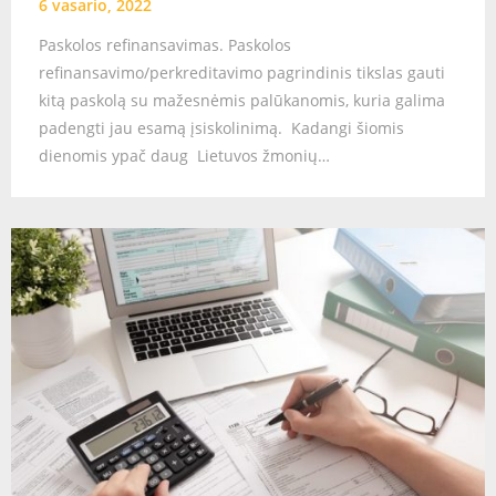
6 vasario, 2022
Paskolos refinansavimas. Paskolos
refinansavimo/perkreditavimo pagrindinis tikslas gauti
kitą paskolą su mažesnėmis palūkanomis, kuria galima
padengti jau esamą įsiskolinimą. Kadangi šiomis
dienomis ypač daug Lietuvos žmonių…