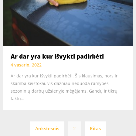
Ar dar yra kur išvykti padirbėti
4 vasario, 2022
Ar dar yra kur išvykti padirbėti. Šis klausimas, nors ir
skamba keistokai, vis dažniau neduoda ramybės
sezoninių darbų užsienyje mėgėjams. Gandų ir tikrų
faktų…
Įrašų
Ankstesnis
2
Kitas
puslapiavimas