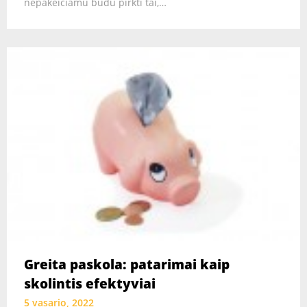
nepakeičiamu būdu pirkti tai,…
Greita paskola: patarimai kaip
skolintis efektyviai
5 vasario, 2022