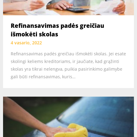
Refinansavimas padės greičiau
išmokėti skolas
4 vasario, 2022
Refinansavimas padės greičiau išmokėti skolas. Jei esate
skolingi keliems kreditoriams, ir jaučiate, kad grąžinti
skolas yra tikrai nelengva, puikia pasirinkimo galimybe
gali būti refinansavimas, kuris…