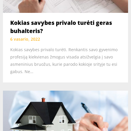
Kokias savybes privalo turėti geras
buhalteris?
6 vasario, 2022
Kokias savybes privalo turėti. Renkantis savo gyvenimo
profesiją kiekvienas žmogus visada atsižvelgia į savo
asmeninius bruožus, kurie parodo kokioje srityje tu esi
gabus. Ne…