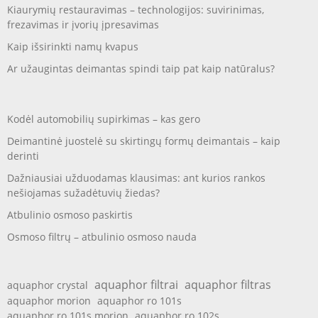
Kiaurymių restauravimas – technologijos: suvirinimas,
frezavimas ir įvorių įpresavimas
Kaip išsirinkti namų kvapus
Ar užaugintas deimantas spindi taip pat kaip natūralus?
Kodėl automobilių supirkimas – kas gero
Deimantinė juostelė su skirtingų formų deimantais – kaip
derinti
Dažniausiai užduodamas klausimas: ant kurios rankos
nešiojamas sužadėtuvių žiedas?
Atbulinio osmoso paskirtis
Osmoso filtrų – atbulinio osmoso nauda
aquaphor filtrai
aquaphor filtras
aquaphor crystal
aquaphor morion
aquaphor ro 101s
aquaphor ro 101s morion
aquaphor ro 102s