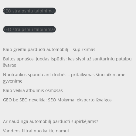
SEO straipsniu talpinimas
SEO straipsniu talpinimas
Kaip greitai parduoti automobilį – supirkimas
Baltos apnašos, juodas įspūdis: kas slypi už sanitarinių patalpų
švaros
Nuotraukos spauda ant drobės – pritaikymas šiuolaikiniame
gyvenime
Kaip veikia atbulinis osmosas
GEO be SEO neveikia: SEO Mokymai eksperto įžvalgos
Ar naudinga automobilį parduoti supirkėjams?
Vandens filtrai nuo kalkių namui