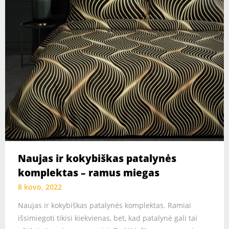
Naujas ir kokybiškas patalynės
komplektas – ramus miegas
8 kovo, 2022
Naujas ir kokybiškas patalynės komplektas. Ramiai
išsimiegoti tikisi kiekvienas, bet, kad patalynė gali tai