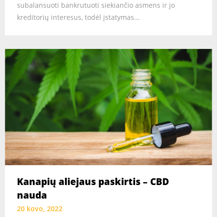
subalansuoti bankrutuoti siekiančio asmens ir jo
kreditorių interesus, todėl įstatymas…
Kanapių aliejaus paskirtis – CBD
nauda
20 kovo, 2022