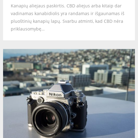
Kanapių aliejaus paskirtis. CBD aliejus arba kitaip dar
vadinamas kanabidiolis yra randamas ir išgaunamas iš
pluoštinių kanapių lapų. Svarbu atminti, kad CBD nėra
priklausomybę…