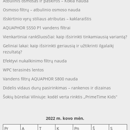
Atbulinis osmosas ir paskirtis – Kokia nauda
Osmoso filtrų – atbulinio osmoso nauda
Išskirtinio vyrų stiliaus atributas – kaklaraištis
AQUAPHOR S550 P1 vandens filtrai
Vienkartiniai rankšluosčiai: kaip išsirinkti tinkamiausią variantą?
Geliniai lakai: kaip išsirinkti geriausią ir užtikrinti ilgalaikį
rezultatą?
Efektyvi nukalkinimo filtrų nauda
WPC terasinės lentos
Vandens filtrų AQUAPHOR S800 nauda
Didelis vidaus durų pasirinkimas – rankenos ir dizainas
Šokių būreliai Vilniuje: kodėl verta rinktis „PrimeTime Kids“
2022 m. kovo mėn.
Pr
A
T
K
Pn
Š
S