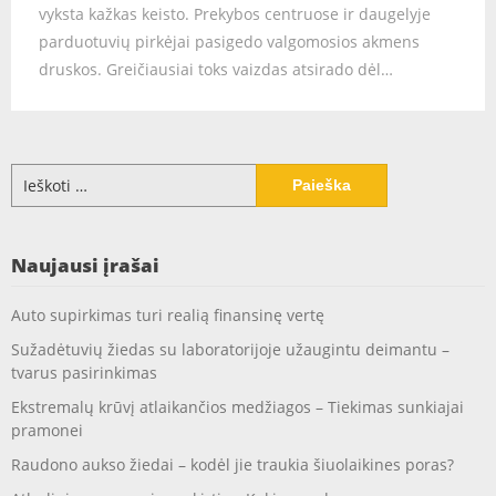
vyksta kažkas keisto. Prekybos centruose ir daugelyje
parduotuvių pirkėjai pasigedo valgomosios akmens
druskos. Greičiausiai toks vaizdas atsirado dėl…
Ieškoti:
Naujausi įrašai
Auto supirkimas turi realią finansinę vertę
Sužadėtuvių žiedas su laboratorijoje užaugintu deimantu –
tvarus pasirinkimas
Ekstremalų krūvį atlaikančios medžiagos – Tiekimas sunkiajai
pramonei
Raudono aukso žiedai – kodėl jie traukia šiuolaikines poras?