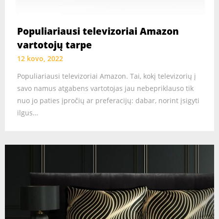
Populiariausi televizoriai Amazon
vartotojų tarpe
12 kovo, 2022
Populiariausi televizoriai Amazon. Tai, kokį televizorių į
savo namus atgabens vartotojas jau nebepriklauso tik
nuo jo paties įpročių ar preferacijų: dabar, norint įsigyti
ilgus…