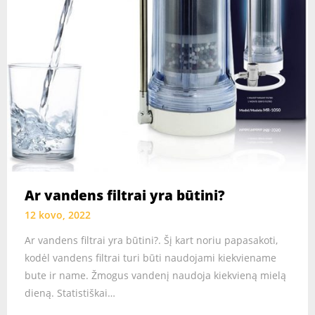
Ar vandens filtrai yra būtini?
12 kovo, 2022
Ar vandens filtrai yra būtini?. Šį kart noriu papasakoti,
kodėl vandens filtrai turi būti naudojami kiekviename
bute ir name. Žmogus vandenį naudoja kiekvieną mielą
dieną. Statistiškai…