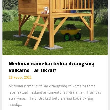
Mediniai nameliai teikia džiaugsmą
vaikams – ar tikrai?
28 kovo, 2022
Mediniai nameliai teikia džiaugsmą vaikams. Ši tema
labai aktuali, ieškant argumentų įsigyti namelį. Trumpas
atsakymas – Taip. Bet kad būtų aiškiau kokią tikrąją
naudą…