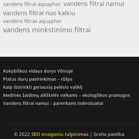
vandens filtrai namui
vandens filtrai aquaphor
vandens filtrai nuo kalkiu
vandens filtras aquaphor
vandens minkstinimo filtrai
Kokybiškos vidaus durys Vilniuje
Platus durų pasirinkimas – rūšys
Kaip išsirinkti geriausią pelėsio valiklį
Medinės žaidimų aikštelės vaikams – ekologiškos pramogos
Vandens filtrai namui – parenkami individualiai
© 2022
SEO straipsniu talpinimas
| Greita paieška: