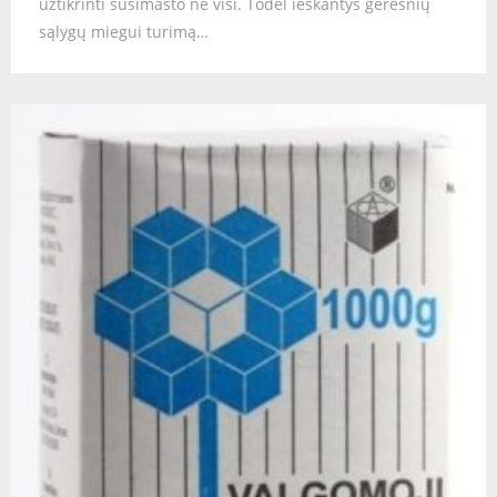
užtikrinti susimasto ne visi. Todėl ieškantys geresnių
sąlygų miegui turimą…