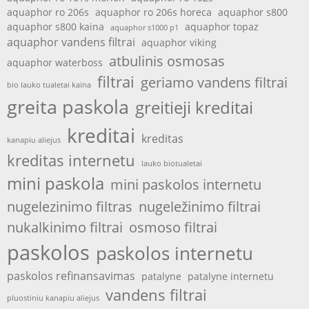
aquaphor ro 206s
aquaphor ro 206s horeca
aquaphor s800
aquaphor s800 kaina
aquaphor topaz
aquaphor s1000 p1
aquaphor vandens filtrai
aquaphor viking
atbulinis osmosas
aquaphor waterboss
filtrai
geriamo vandens filtrai
bio lauko tualetai kaina
greita paskola
greitieji kreditai
kreditai
kreditas
kanapiu aliejus
kreditas internetu
lauko biotualetai
mini paskola
mini paskolos internetu
nugelezinimo filtras
nugeležinimo filtrai
nukalkinimo filtrai
osmoso filtrai
paskolos
paskolos internetu
paskolos refinansavimas
patalyne
patalyne internetu
vandens filtrai
pluostiniu kanapiu aliejus