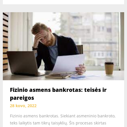
Fizinio asmens bankrotas: teisės ir
pareigos
28 kovo, 2022
Fizinio asmens bankrotas. Siekiant asmeninio bankroto,
teks laikytis tam tikrų taisyklių. Šis procesas skirtas