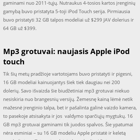
gaminami nuo 2011-tųjų. Nutraukus 4-tosios kartos įrenginių
gamybą buvo pristatyta 5-toji iPod Touch serija. Pirmiausia
buvo pristatyti 32 GB talpos modeliai už $299 JAV dolerius ir
64 GB už $399.
Mp3 grotuvai: naujasis Apple iPod
touch
Tik šių metų pradžioje vartotojams buvo pristatyti ir pigesni,
16 GB modeliai kainuojantys šiek tiek daugiau nei 200
dolerių. Savo išvaizda šie biudžetiniai mp3 grotuvai niekuo
nesiskiria nuo brangesnių versijų. Žemesnę kainą lėmė netik
mažesnė įrenginio talpa, bet ir pašalinta galinė vaizdo kamera,
to pasekoje atsisakyta ir jos valdymo sparčiųjų mygtukų. 16
GB mp3 grotuvai gaminami tik juodos spalvos. Šie ypatumai
nėra esminiai – su 16 GB modeliu Apple pristatė ir keletą