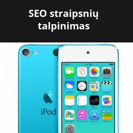
Skip
SEO straipsnių
to
content
talpinimas