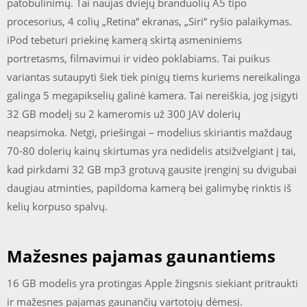
patobulinimų. Tai naujas dviejų branduolių A5 tipo
procesorius, 4 colių „Retina“ ekranas, „Siri“ ryšio palaikymas.
iPod tebeturi priekinę kamerą skirtą asmeniniems
portretasms, filmavimui ir video poklabiams. Tai puikus
variantas sutaupyti šiek tiek pinigų tiems kuriems nereikalinga
galinga 5 megapikselių galinė kamera. Tai nereiškia, jog įsigyti
32 GB modelį su 2 kameromis už 300 JAV dolerių
neapsimoka. Netgi, priešingai – modelius skiriantis maždaug
70-80 dolerių kainų skirtumas yra nedidelis atsižvelgiant į tai,
kad pirkdami 32 GB mp3 grotuvą gausite įrenginį su dvigubai
daugiau atminties, papildoma kamerą bei galimybę rinktis iš
kelių korpuso spalvų.
Mažesnes pajamas gaunantiems
16 GB modelis yra protingas Apple žingsnis siekiant pritraukti
ir mažesnes pajamas gaunančių vartotojų dėmesį.