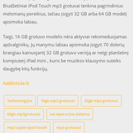
Biudžetiniai iPod Touch mp3 grotuvai tenkina pagrindinius
melomanų poreikius, tačiau įsigyti 32 GB arba 64 GB modelį
apsimoka labiau.
Taigi, 16 GB grotuvo modelis nėra aktyviai rekomeduojamas
apžvalginikų. Jų manymu labiau apsimoka įsigyti 70 dolerių
brangiau kainuojantį 32 GB grotuvo versiją ar netgi planšetinį
kompiuterį iPad mini , kuris be muzikos klausymo suteiks
daugybę kitų funkcijų.
AddArticle.lt
Technologijos
16gb mp3 grotuvai
32gb mps grotuvai
64gb mp3grotuvai
ios operacine sistema
mp3 apple ipod touch
mp3 grotuvai