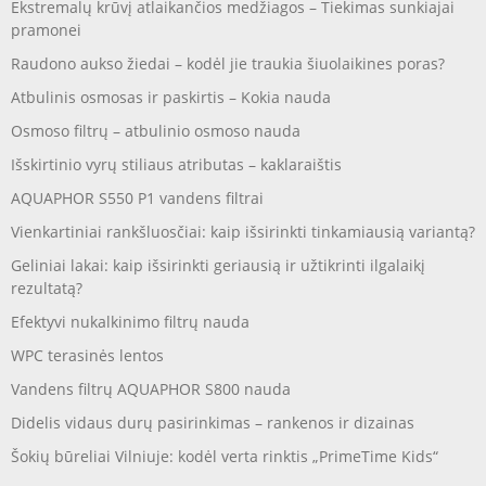
Ekstremalų krūvį atlaikančios medžiagos – Tiekimas sunkiajai
pramonei
Raudono aukso žiedai – kodėl jie traukia šiuolaikines poras?
Atbulinis osmosas ir paskirtis – Kokia nauda
Osmoso filtrų – atbulinio osmoso nauda
Išskirtinio vyrų stiliaus atributas – kaklaraištis
AQUAPHOR S550 P1 vandens filtrai
Vienkartiniai rankšluosčiai: kaip išsirinkti tinkamiausią variantą?
Geliniai lakai: kaip išsirinkti geriausią ir užtikrinti ilgalaikį
rezultatą?
Efektyvi nukalkinimo filtrų nauda
WPC terasinės lentos
Vandens filtrų AQUAPHOR S800 nauda
Didelis vidaus durų pasirinkimas – rankenos ir dizainas
Šokių būreliai Vilniuje: kodėl verta rinktis „PrimeTime Kids“