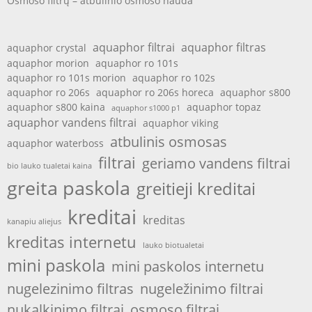
Osmoso filtrų – atbulinio osmoso nauda
aquaphor filtrai
aquaphor filtras
aquaphor crystal
aquaphor morion
aquaphor ro 101s
aquaphor ro 101s morion
aquaphor ro 102s
aquaphor ro 206s
aquaphor ro 206s horeca
aquaphor s800
aquaphor s800 kaina
aquaphor topaz
aquaphor s1000 p1
aquaphor vandens filtrai
aquaphor viking
atbulinis osmosas
aquaphor waterboss
filtrai
geriamo vandens filtrai
bio lauko tualetai kaina
greita paskola
greitieji kreditai
kreditai
kreditas
kanapiu aliejus
kreditas internetu
lauko biotualetai
mini paskola
mini paskolos internetu
nugelezinimo filtras
nugeležinimo filtrai
nukalkinimo filtrai
osmoso filtrai