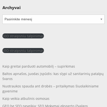
Archyvai
Archyvai
SEO straipsniu talpinimas
SEO straipsniu talpinimas
Kaip greitai parduoti automobilį – supirkimas
Baltos apnašos, juodas įspūdis: kas slypi už sanitarinių patalpų
švaros
Nuotraukos spauda ant drobės – pritaikymas šiuolaikiniame
gyvenime
Kaip veikia atbulinis osmosas
GEO be SEO neveikia: SEO Mokymai eksperto įžvalgos