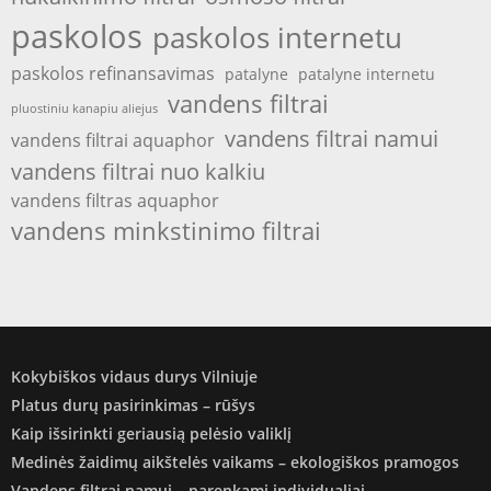
paskolos
paskolos internetu
paskolos refinansavimas
patalyne
patalyne internetu
vandens filtrai
pluostiniu kanapiu aliejus
vandens filtrai namui
vandens filtrai aquaphor
vandens filtrai nuo kalkiu
vandens filtras aquaphor
vandens minkstinimo filtrai
Kokybiškos vidaus durys Vilniuje
Platus durų pasirinkimas – rūšys
Kaip išsirinkti geriausią pelėsio valiklį
Medinės žaidimų aikštelės vaikams – ekologiškos pramogos
Vandens filtrai namui – parenkami individualiai