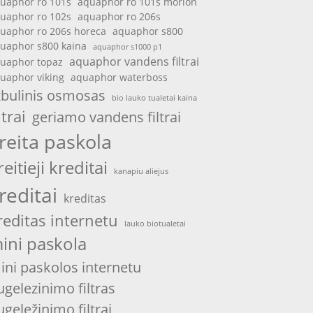
uaphor ro 101s
aquaphor ro 101s morion
uaphor ro 102s
aquaphor ro 206s
uaphor ro 206s horeca
aquaphor s800
uaphor s800 kaina
aquaphor s1000 p1
aquaphor vandens filtrai
uaphor topaz
uaphor viking
aquaphor waterboss
tbulinis osmosas
bio lauko tualetai kaina
ltrai
geriamo vandens filtrai
reita paskola
reitieji kreditai
kanapiu aliejus
reditai
kreditas
reditas internetu
lauko biotualetai
ini paskola
ini paskolos internetu
ugelezinimo filtras
ugeležinimo filtrai