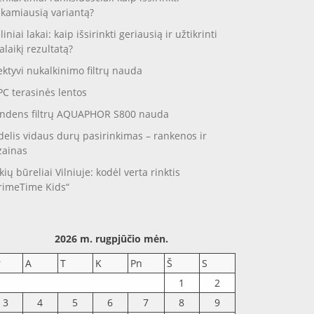
nkamiausią variantą?
liniai lakai: kaip išsirinkti geriausią ir užtikrinti
galaikį rezultatą?
ektyvi nukalkinimo filtrų nauda
C terasinės lentos
ndens filtrų AQUAPHOR S800 nauda
delis vidaus durų pasirinkimas – rankenos ir
zainas
kių būreliai Vilniuje: kodėl verta rinktis
rimeTime Kids“
2026 m. rugpjūčio mėn.
r
A
T
K
Pn
Š
S
1
2
3
4
5
6
7
8
9