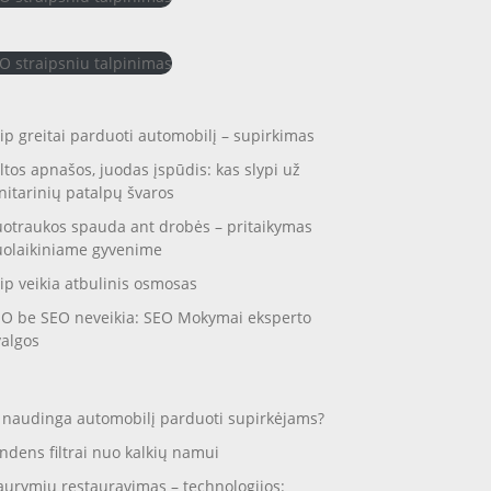
O straipsniu talpinimas
ip greitai parduoti automobilį – supirkimas
ltos apnašos, juodas įspūdis: kas slypi už
nitarinių patalpų švaros
otraukos spauda ant drobės – pritaikymas
uolaikiniame gyvenime
ip veikia atbulinis osmosas
O be SEO neveikia: SEO Mokymai eksperto
valgos
 naudinga automobilį parduoti supirkėjams?
ndens filtrai nuo kalkių namui
aurymių restauravimas – technologijos: