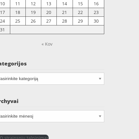
10
11
12
13
14
15
16
17
18
19
20
21
22
23
24
25
26
27
28
29
30
31
« Kov
ategorijos
tegorijos
rchyvai
chyvai
O straipsniu talpinimas