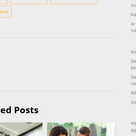
su
skola
Ka
Ar
na
Ko
De
ka
Da
ra
At
Os
ted Posts
aq
aq