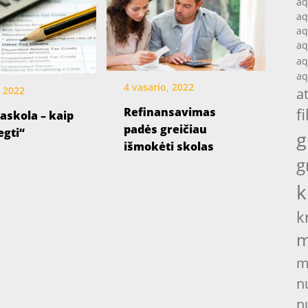
aq
aq
aq
aq
aq
aq
4 vasario, 2022
, 2022
a
Refinansavimas
fi
paskola – kaip
padės greičiau
gti“
g
išmokėti skolas
g
k
k
m
m
n
n