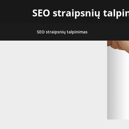
Skip
SEO straipsnių talp
to
content
SEO straipsnių talpinimas