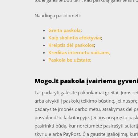
todėl galėsite būti tikri, kad paskolą galėsite išmo
Naudinga pasidomėti:
Greita paskola
;
Kaip skolintis efektyviai
;
Kreiptis dėl paskolos
;
Kreditas internetu vaikams
;
Paskola be užstato
;
Mogo.lt paskola įvairiems gyve
Tai padaryti galėsite pakankamai greitai. Jums rei
arba atvykti į paskolų teikimo būstinę. Jei nuspręs
padarysite įmonės darbo metu, atsakymas dėl p
pusvalandžio laikotarpyje. Jei bus nuspręsta pask
pasirinkti būdą, kur norėtumėte pasirašyti sutartį
skyriuje arba PayPost. Čia gausite įgaliojimą, kur