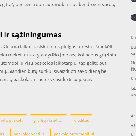
Regitrą”, perregistruoti automobilį šios bendrovės vardu,
SE
i ir sąžiningumas
Ka
rąžinama laiku: pasiskolintus pinigus turėsite išmokėti
Ba
sa
tenka mokėti nustatyto dydžio įmokas, kol nebus grąžinta
utomobiliu visu paskolos laikotarpiu, tad galite būti
Nu
ši
gumų. Šiandien būtų sunku įsivaizduoti savo dieną be
Ka
ančią paskolas, ir neteks susidurti su jokiais
GE
įž
Ar
reita paskola
greitieji kreditai
kreditas
Va
as
oaskolos verslui
paskola automobiliui
Ki