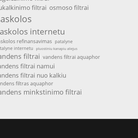
ukalkinimo filtrai
osmoso filtrai
askolos
askolos internetu
skolos refinansavimas
patalyne
talyne internetu
pluostiniu kanapiu aliejus
andens filtrai
vandens filtrai aquaphor
andens filtrai namui
andens filtrai nuo kalkiu
ndens filtras aquaphor
andens minkstinimo filtrai