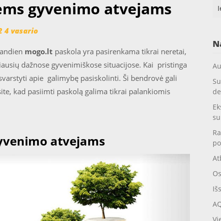
iems gyvenimo atvejams
Ieš
 4 vasario
N
iandien
mogo.lt
paskola yra pasirenkama tikrai neretai,
eriausių dažnose gyvenimiškose situacijose. Kai pristinga
Au
svarstyti apie galimybę pasiskolinti. Ši bendrovė gali
Su
insite, kad pasiimti paskolą galima tikrai palankiomis
de
Ek
su
Ra
gyvenimo atvejams
po
At
Os
Iš
AQ
Vi