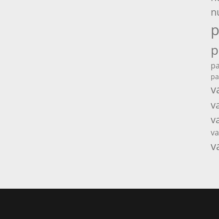
n
p
p
pa
pa
v
v
v
va
v