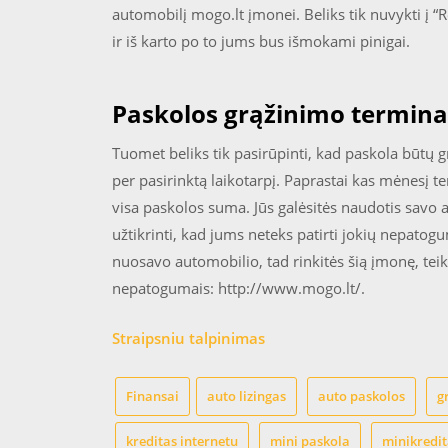
automobilį mogo.lt įmonei. Beliks tik nuvykti į “
ir iš karto po to jums bus išmokami pinigai.
Paskolos grąžinimo termina
Tuomet beliks tik pasirūpinti, kad paskola būtų g
per pasirinktą laikotarpį. Paprastai kas mėnesį 
visa paskolos suma. Jūs galėsitės naudotis savo a
užtikrinti, kad jums neteks patirti jokių nepato
nuosavo automobilio, tad rinkitės šią įmonę, teiki
nepatogumais: http://www.mogo.lt/.
Straipsniu talpinimas
Finansai
auto lizingas
auto paskolos
g
kreditas internetu
mini paskola
minikredit