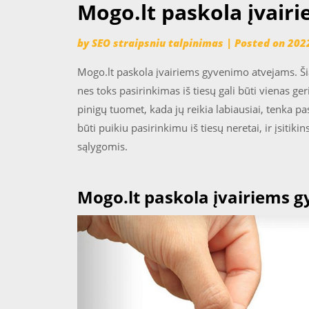
Mogo.lt paskola įvair
by
SEO straipsniu talpinimas
|
Posted on
2022
Mogo.lt paskola įvairiems gyvenimo atvejams. Š
nes toks pasirinkimas iš tiesų gali būti vienas g
pinigų tuomet, kada jų reikia labiausiai, tenka pa
būti puikiu pasirinkimu iš tiesų neretai, ir įsitik
sąlygomis.
Mogo.lt paskola įvairiems 