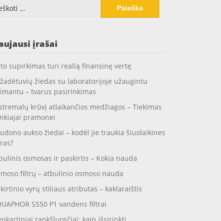
koti:
aujausi įrašai
to supirkimas turi realią finansinę vertę
žadėtuvių žiedas su laboratorijoje užaugintu
imantu – tvarus pasirinkimas
stremalų krūvį atlaikančios medžiagos – Tiekimas
nkiajai pramonei
udono aukso žiedai – kodėl jie traukia šiuolaikines
ras?
bulinis osmosas ir paskirtis – Kokia nauda
moso filtrų – atbulinio osmoso nauda
skirtinio vyrų stiliaus atributas – kaklaraištis
UAPHOR S550 P1 vandens filtrai
enkartiniai rankšluosčiai: kaip išsirinkti