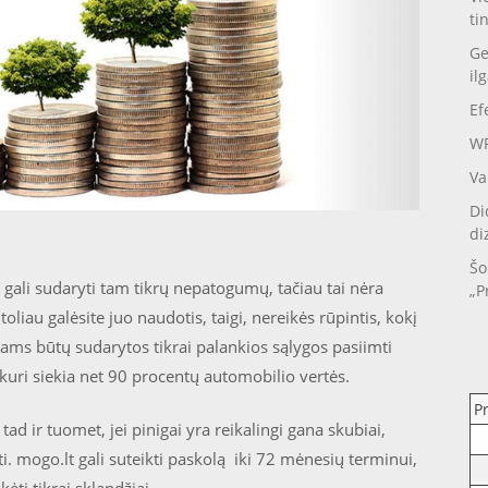
ti
Ge
il
Ef
WP
Va
Di
di
Šo
gali sudaryti tam tikrų nepatogumų, tačiau tai nėra
„P
 toliau galėsite juo naudotis, taigi, nereikės rūpintis, kokį
ntams būtų sudarytos tikrai palankios sąlygos pasiimti
 kuri siekia net 90 procentų automobilio vertės.
P
ad ir tuomet, jei pinigai yra reikalingi gana skubiai,
ti. mogo.lt gali suteikti paskolą iki 72 mėnesių terminui,