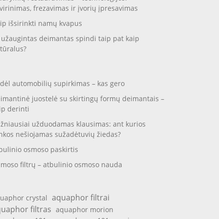
virinimas, frezavimas ir įvorių įpresavimas
ip išsirinkti namų kvapus
 užaugintas deimantas spindi taip pat kaip
tūralus?
dėl automobilių supirkimas – kas gero
imantinė juostelė su skirtingų formų deimantais –
ip derinti
žniausiai užduodamas klausimas: ant kurios
nkos nešiojamas sužadėtuvių žiedas?
bulinio osmoso paskirtis
moso filtrų – atbulinio osmoso nauda
aquaphor filtrai
uaphor crystal
uaphor filtras
aquaphor morion