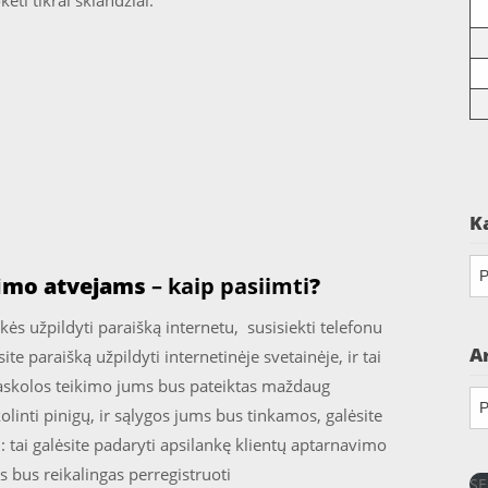
kėti tikrai sklandžiai.
K
Ka
nimo atvejams
– kaip pasiimti
?
kės užpildyti paraišką internetu, susisiekti telefonu
A
ite paraišką užpildyti internetinėje svetainėje, ir tai
askolos teikimo jums bus pateiktas maždaug
Ar
olinti pinigų, ir sąlygos jums bus tinkamos, galėsite
: tai galėsite padaryti apsilankę klientų aptarnavimo
is bus reikalingas perregistruoti
SE